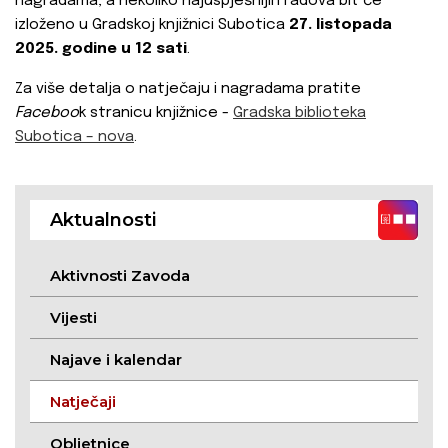
nagradama, a nekoliko najuspješnijih radova bit će
izloženo u Gradskoj knjižnici Subotica
27. listopada
2025. godine u 12 sati
.
Za više detalja o natječaju i nagradama pratite
Faceboo
k stranicu knjižnice -
Gradska biblioteka
Subotica – nova
.
Aktualnosti
Aktivnosti Zavoda
Vijesti
Najave i kalendar
Natječaji
Obljetnice