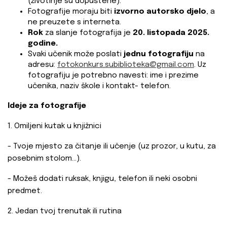
(životinje su dopuštene).
Fotografije moraju biti
izvorno autorsko djelo
, a
ne preuzete s interneta.
Rok
za slanje fotografija je
20. listopada 2025.
godine.
Svaki učenik može poslati
jednu fotografiju
na
adresu:
fotokonkurs.subiblioteka@gmail.com
. Uz
fotografiju je potrebno navesti: ime i prezime
učenika, naziv škole i kontakt- telefon.
Ideje za fotografije
1. Omiljeni kutak u knjižnici
- Tvoje mjesto za čitanje ili učenje (uz prozor, u kutu, za
posebnim stolom...).
- Možeš dodati ruksak, knjigu, telefon ili neki osobni
predmet.
2. Jedan tvoj trenutak ili rutina