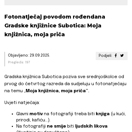
Fotonatječaj povodom rođendana
Gradske knjižnice Subotica: Moja
knjižnica, moja priča
Objavljeno: 29.09.2025.
Podjeli:
Pregleda: 197
Gradska knjižnica Subotica poziva sve srednjoškolce od
prvog do četvrtog razreda da sudjeluju u fotonatječaju
na temu „
Moja knjižnica, moja priča”
.
Uvjeti natječaja:
Glavni
motiv
na fotografiji treba biti
knjiga
(u kući,
prirodi, kafiću...).
Na fotografiji
ne smije
biti
ljudskih likova