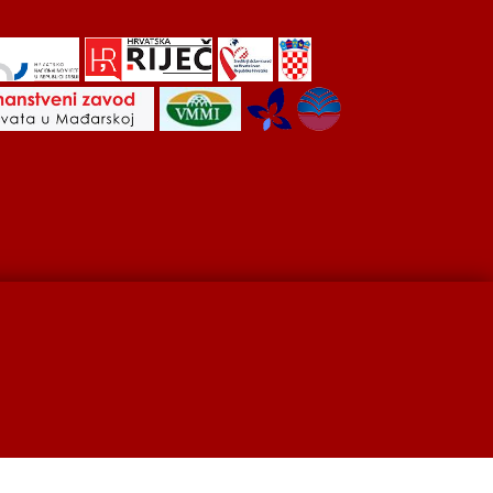
Hrvati u Srbiji
Kulturna scena
Kulturna baština
developed by