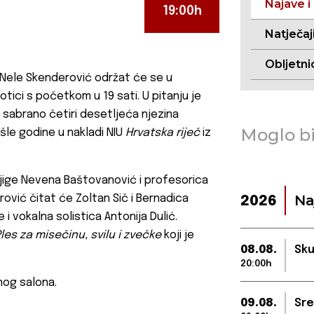
Najave i
19:00h
Natječaj
Obljetni
Nele Skenderović održat će se u
tici s početkom u 19 sati. U pitanju je
 sabrano četiri desetljeća njezina
Moglo bi
ošle godine u nakladi NIU
Hrvatska riječ
iz
knjige Nevena Baštovanović i profesorica
Na
rović čitat će Zoltan Sič i Bernadica
2026
 i vokalna solistica Antonija Dulić.
les za misečinu, svilu i zvečke
koji je
08.08.
Sku
20:00h
nog salona.
09.08.
Sre