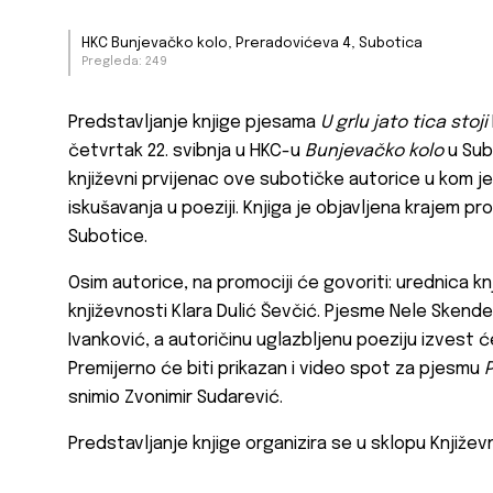
HKC Bunjevačko kolo, Preradovićeva 4, Subotica
Pregleda: 249
Predstavljanje knjige pjesama
U grlu jato tica stoji
četvrtak 22. svibnja u HKC-u
Bunjevačko kolo
u Subo
književni prvijenac ove subotičke autorice u kom je
iskušavanja u poeziji. Knjiga je objavljena krajem pr
Subotice.
Osim autorice, na promociji će govoriti: urednica 
književnosti Klara Dulić Ševčić. Pjesme Nele Skende
Ivanković, a autoričinu uglazbljenu poeziju izvest će
Premijerno će biti prikazan i video spot za pjesmu
P
snimio Zvonimir Sudarević.
Predstavljanje knjige organizira se u sklopu Književ