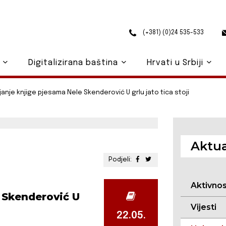
(+381) (0)24 535-533
o
Digitalizirana baština
Hrvati u Srbiji
janje knjige pjesama Nele Skenderović U grlu jato tica stoji
Aktua
Podjeli:
Aktivno
 Skenderović U
Vijesti
22.05.