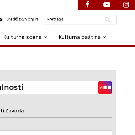
Pretraži
ured@zkvh.org.rs
Kulturna scena
Kulturna baština
lnosti
sti Zavoda