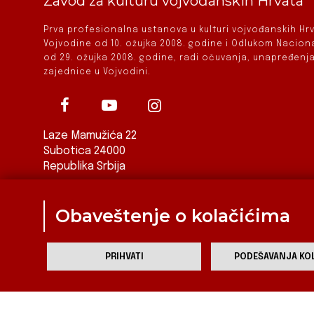
Zavod za kulturu vojvođanskih Hrvata
Prva profesionalna ustanova u kulturi vojvođanskih H
Vojvodine od 10. ožujka 2008. godine i Odlukom Nacio
od 29. ožujka 2008. godine, radi očuvanja, unapređenja
zajednice u Vojvodini.
Laze Mamužića 22
Subotica 24000
Republika Srbija
ured@zkvh.org.rs
Obaveštenje o kolačićima
PRIHVATI
PODEŠAVANJA KOL
Za
Zavod za kulturu vojvođanskih Hrvata