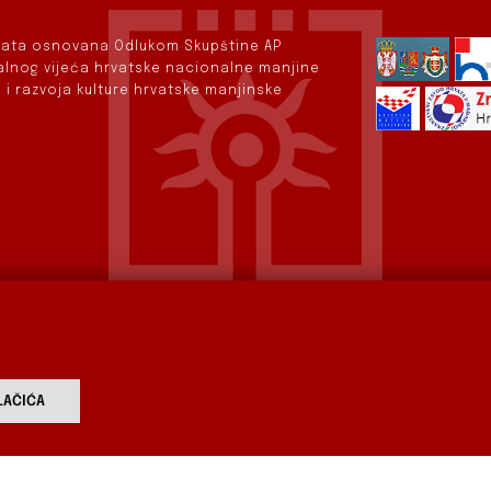
rvata osnovana Odlukom Skupštine AP
nalnog vijeća hrvatske nacionalne manjine
 i razvoja kulture hrvatske manjinske
AČIĆA
vod
Aktualnosti
Izdavaštvo
Digitalizirana baština