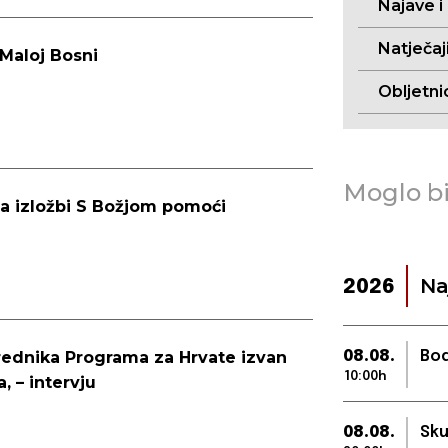
Najave i
Natječaj
 Maloj Bosni
Obljetni
Moglo bi
a izložbi S Božjom pomoći
Na
2026
 urednika Programa za Hrvate izvan
08.08.
Bod
10:00h
, – intervju
08.08.
Sku