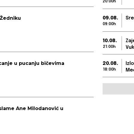
20:00h
 Žedniku
09.08.
Sre
09:00h
10.08.
Zaj
21:00h
Vuk
canje u pucanju bičevima
20.08.
Izl
18:00h
Međ
d slame Ane Milodanović u