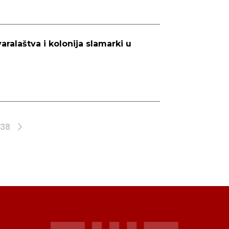
ralaštva i kolonija slamarki u
38
Next