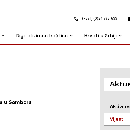
(+381) (0)24 535-533
o
Digitalizirana baština
Hrvati u Srbiji
Aktua
ica u Somboru
Aktivno
Vijesti