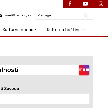
Pretraži
ured@zkvh.org.rs
Kulturna scena
Kulturna baština
lnosti
sti Zavoda