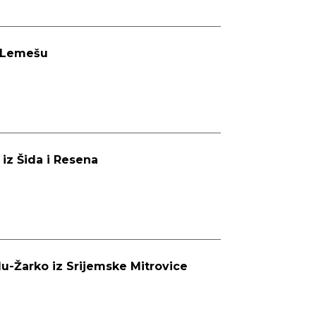
u Lemešu
 iz Šida i Resena
u-Žarko iz Srijemske Mitrovice