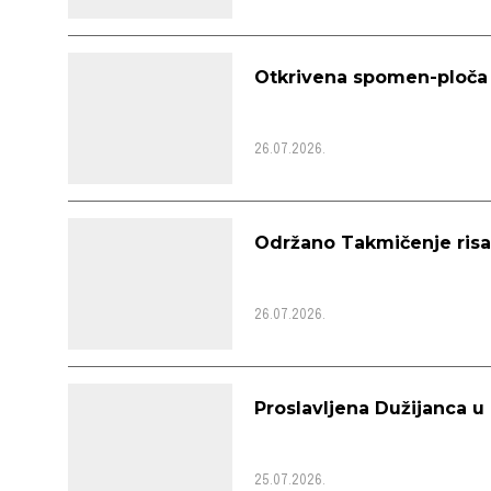
Otkrivena spomen-ploča n
26.07.2026.
Održano Takmičenje risa
26.07.2026.
Proslavljena Dužijanca 
25.07.2026.