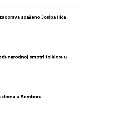
zaborava spašeno Josipa Ilića
đunarodnoj smotri folklora u
og doma u Somboru