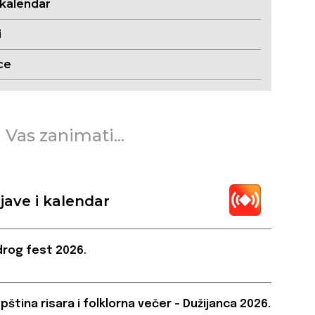
 kalendar
i
ce
 Vas zanimati...
jave i kalendar
rog fest 2026.
pština risara i folklorna večer – Dužijanca 2026.