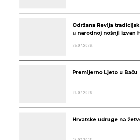
Održana Revija tradicijsk
u narodnoj nošnji izvan H
pratilja
25.07.2026.
Premijerno Ljeto u Baču
24.07.2026.
Hrvatske udruge na žet