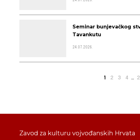
24.07.2026.
Seminar bunjevačkog stva
Tavankutu
24.07.2026.
1
2
3
4
...
2
Zavod za kulturu vojvođanskih Hrvata