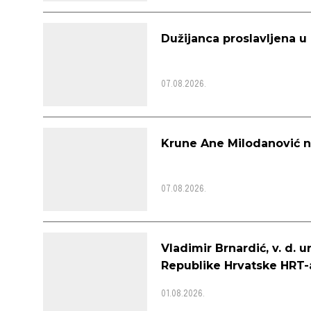
Dužijanca proslavljena u
07.08.2026.
Krune Ane Milodanović n
07.08.2026.
Vladimir Brnardić, v. d.
Republike Hrvatske HRT-a
01.08.2026.