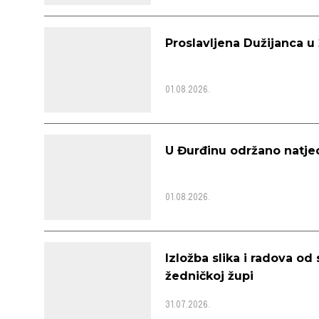
Proslavljena Dužijanca u
01.08.2026.
U Đurđinu održano natje
01.08.2026.
Izložba slika i radova o
žedničkoj župi
31.07.2026.