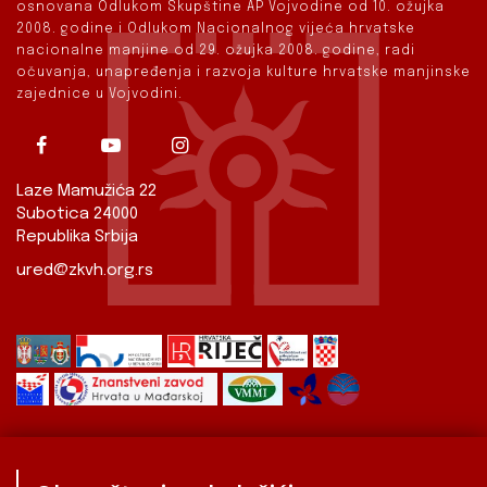
osnovana Odlukom Skupštine AP Vojvodine od 10. ožujka
2008. godine i Odlukom Nacionalnog vijeća hrvatske
nacionalne manjine od 29. ožujka 2008. godine, radi
očuvanja, unapređenja i razvoja kulture hrvatske manjinske
zajednice u Vojvodini.
Laze Mamužića 22
Subotica 24000
Republika Srbija
ured@zkvh.org.rs