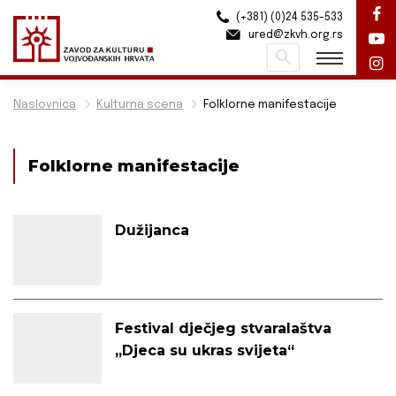
(+381) (0)24 535-533
ured@zkvh.org.rs
Pretraži
Naslovnica
Kulturna scena
Folklorne manifestacije
Folklorne manifestacije
Dužijanca
Festival dječjeg stvaralaštva
„Djeca su ukras svijeta“