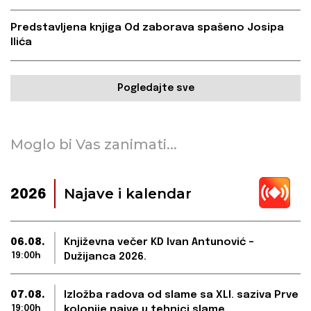
Predstavljena knjiga Od zaborava spašeno Josipa
Ilića
Pogledajte sve
Moglo bi Vas zanimati...
Najave i kalendar
2026
06.08.
Književna večer KD Ivan Antunović –
19:00h
Dužijanca 2026.
07.08.
Izložba radova od slame sa XLI. saziva Prve
19:00h
kolonije naive u tehnici slame