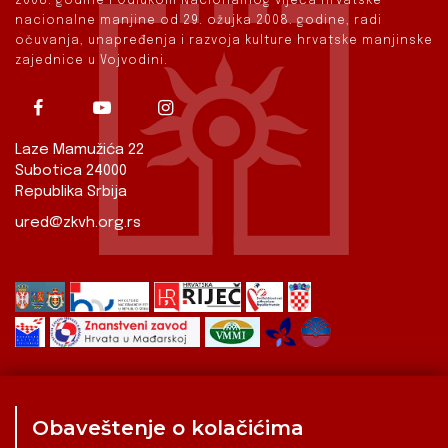
2008. godine i Odlukom Nacionalnog vijeća hrvatske
nacionalne manjine od 29. ožujka 2008. godine, radi
očuvanja, unapređenja i razvoja kulture hrvatske manjinske
zajednice u Vojvodini.
Laze Mamužića 22
Subotica 24000
Republika Srbija
ured@zkvh.org.rs
Obaveštenje o kolačićima