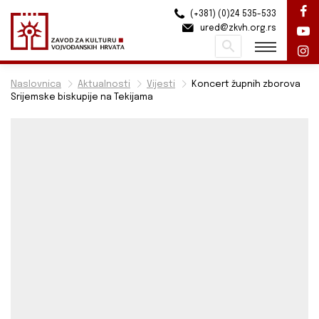
(+381) (0)24 535-533
ured@zkvh.org.rs
Pretraži
Naslovnica
Aktualnosti
Vijesti
Koncert župnih zborova
Srijemske biskupije na Tekijama