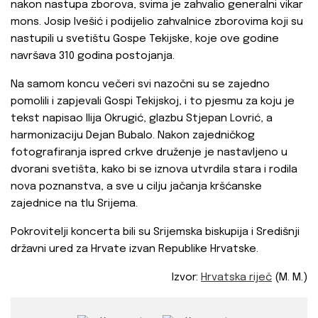
nakon nastupa zborova, svima je zahvalio generalni vikar
mons. Josip Ivešić i podijelio zahvalnice zborovima koji su
nastupili u svetištu Gospe Tekijske, koje ove godine
navršava 310 godina postojanja.
Na samom koncu večeri svi nazočni su se zajedno
pomolili i zapjevali Gospi Tekijskoj, i to pjesmu za koju je
tekst napisao Ilija Okrugić, glazbu Stjepan Lovrić, a
harmonizaciju Dejan Bubalo. Nakon zajedničkog
fotografiranja ispred crkve druženje je nastavljeno u
dvorani svetišta, kako bi se iznova utvrdila stara i rodila
nova poznanstva, a sve u cilju jačanja kršćanske
zajednice na tlu Srijema.
Pokrovitelji koncerta bili su Srijemska biskupija i Središnji
državni ured za Hrvate izvan Republike Hrvatske.
Izvor:
Hrvatska riječ
(M. M.)