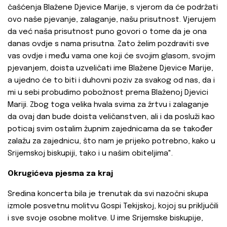
čašćenja Blažene Djevice Marije, s vjerom da će podržati
ovo naše pjevanje, zalaganje, našu prisutnost. Vjerujem
da već naša prisutnost puno govori o tome da je ona
danas ovdje s nama prisutna. Zato želim pozdraviti sve
vas ovdje i među vama one koji će svojim glasom, svojim
pjevanjem, doista uzveličati ime Blažene Djevice Marije,
a ujedno će to biti i duhovni poziv za svakog od nas, da i
mi u sebi probudimo pobožnost prema Blaženoj Djevici
Mariji. Zbog toga velika hvala svima za žrtvu i zalaganje
da ovaj dan bude doista veličanstven, ali i da posluži kao
poticaj svim ostalim župnim zajednicama da se također
zalažu za zajednicu, što nam je prijeko potrebno, kako u
Srijemskoj biskupiji, tako i u našim obiteljima".
Okrugićeva pjesma za kraj
Sredina koncerta bila je trenutak da svi nazočni skupa
izmole posvetnu molitvu Gospi Tekijskoj, kojoj su priključili
i sve svoje osobne molitve. U ime Srijemske biskupije,