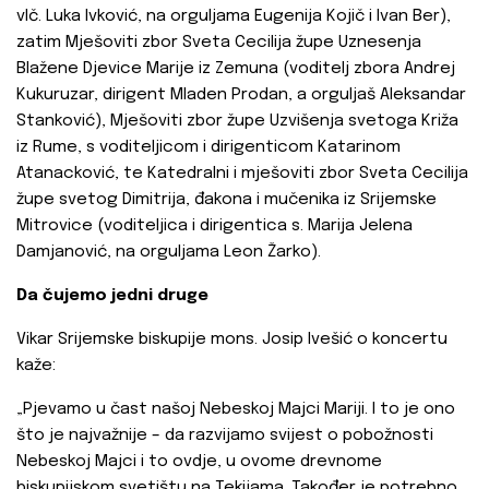
vlč. Luka Ivković, na orguljama Eugenija Kojič i Ivan Ber),
zatim Mješoviti zbor Sveta Cecilija župe Uznesenja
Blažene Djevice Marije iz Zemuna (voditelj zbora Andrej
Kukuruzar, dirigent Mladen Prodan, a orguljaš Aleksandar
Stanković), Mješoviti zbor župe Uzvišenja svetoga Križa
iz Rume, s voditeljicom i dirigenticom Katarinom
Atanacković, te Katedralni i mješoviti zbor Sveta Cecilija
župe svetog Dimitrija, đakona i mučenika iz Srijemske
Mitrovice (voditeljica i dirigentica s. Marija Jelena
Damjanović, na orguljama Leon Žarko).
Da čujemo jedni druge
Vikar Srijemske biskupije mons. Josip Ivešić o koncertu
kaže:
„Pjevamo u čast našoj Nebeskoj Majci Mariji. I to je ono
što je najvažnije – da razvijamo svijest o pobožnosti
Nebeskoj Majci i to ovdje, u ovome drevnome
biskupijskom svetištu na Tekijama. Također je potrebno