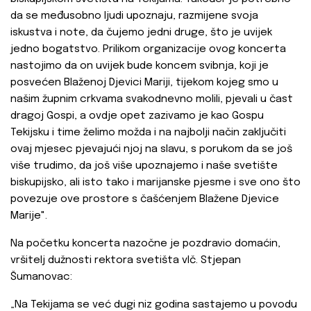
da se međusobno ljudi upoznaju, razmijene svoja
iskustva i note, da čujemo jedni druge, što je uvijek
jedno bogatstvo. Prilikom organizacije ovog koncerta
nastojimo da on uvijek bude koncem svibnja, koji je
posvećen Blaženoj Djevici Mariji, tijekom kojeg smo u
našim župnim crkvama svakodnevno molili, pjevali u čast
dragoj Gospi, a ovdje opet zazivamo je kao Gospu
Tekijsku i time želimo možda i na najbolji način zaključiti
ovaj mjesec pjevajući njoj na slavu, s porukom da se još
više trudimo, da još više upoznajemo i naše svetište
biskupijsko, ali isto tako i marijanske pjesme i sve ono što
povezuje ove prostore s čašćenjem Blažene Djevice
Marije".
Na početku koncerta nazočne je pozdravio domaćin,
vršitelj dužnosti rektora svetišta vlč. Stjepan
Šumanovac:
„Na Tekijama se već dugi niz godina sastajemo u povodu