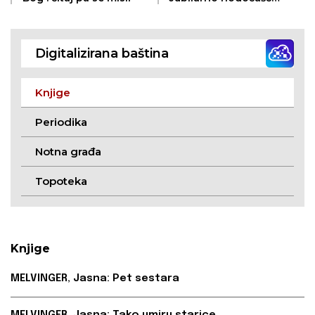
u Rim: prigodom 50.
godišnjice misništva
sv. oca pape Pija XI.
Digitalizirana baština
1929.
Knjige
Periodika
Notna građa
Topoteka
Knjige
MELVINGER, Jasna: Pet sestara