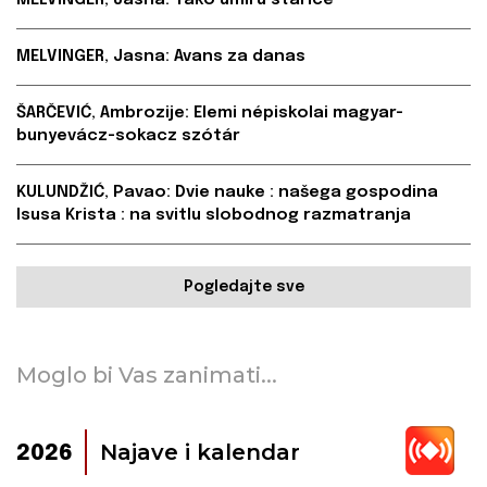
MELVINGER, Jasna: Tako umiru starice
MELVINGER, Jasna: Avans za danas
ŠARČEVIĆ, Ambrozije: Elemi népiskolai magyar-
bunyevácz-sokacz szótár
KULUNDŽIĆ, Pavao: Dvie nauke : našega gospodina
Isusa Krista : na svitlu slobodnog razmatranja
Pogledajte sve
Moglo bi Vas zanimati...
Najave i kalendar
2026