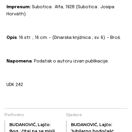
Impresum:
Subotica : Alfa, 1928 (Subotica : Josipa
Horváth).
Opis
: 16 str. ; 16 cm. - (Dinarska knjižnica ; sv. 6). - Broš.
Napomena
: Podatak o autoru izvan publikacije.
UDK 242
Prethodno
Sljedeće
BUDANOVIĆ, Lajčo:
BUDANOVIĆ, Lajčo:
Bog : čitaj pa se misli
Jubilarno hodočašće