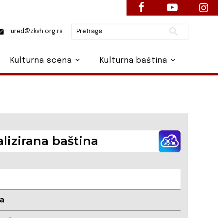
Pretraži
ured@zkvh.org.rs
Kulturna scena
Kulturna baština
alizirana baština
ka