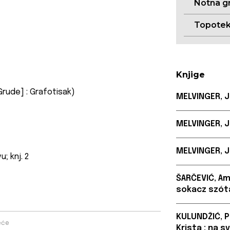
Notna g
Topote
Knjige
Grude] : Grafotisak)
MELVINGER, J
MELVINGER, J
MELVINGER, J
; knj. 2
ŠARČEVIĆ, Am
sokacz szót
KULUNDŽIĆ, P
eće
Krista : na 