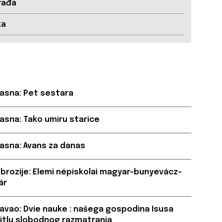
rađa
ka
asna: Pet sestara
asna: Tako umiru starice
asna: Avans za danas
brozije: Elemi népiskolai magyar-bunyevácz-
ár
avao: Dvie nauke : našega gospodina Isusa
svitlu slobodnog razmatranja