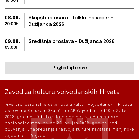
10:00h
08.08.
Skupština risara i folklorna večer –
20:00h
Dužijanca 2026.
09.08.
Središnja proslava – Dužijanca 2026.
09:00h
Pogledajte sve
Zavod za kulturu vojvođanskih Hrvata
Prva profesionalna ustanova u kulturi vojvođanskih Hrvata
osnovana Odlukom Skupštine AP Vojvodine od 10. ožujka
2008. godine i Odlukom Nacionalnog vijeća hrvatske
nacionalne manjine od 29. ožujka 2008. godine, radi
očuvanja, unapređenja i razvoja kulture hrvatske manjinske
zajednice u Vojvodini.