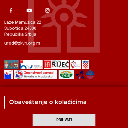
Laze Mamužića 22
Subotica 24000
Republika Srbija
ured@zkvh.org.rs
Obaveštenje o kolačićima
Zavod
Aktualnosti
Izdavaštvo
Digitalizirana baština
Hrvati u Srbiji
Kulturna scena
Kulturna baština
PRIHVATI