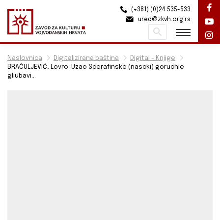
(+381) (0)24 535-533
ured@zkvh.org.rs
Pretraži
Naslovnica
Digitalizirana baština
Digital - Knjige
BRAČULJEVIĆ, Lovro: Uzao Scerafinske (nascki) goruchie
gliubavi...