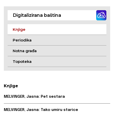
umjetnik tamburice
pisme iz Velike slave
Božije
Digitalizirana baština
Knjige
Periodika
Notna građa
Topoteka
Knjige
MELVINGER, Jasna: Pet sestara
MELVINGER, Jasna: Tako umiru starice