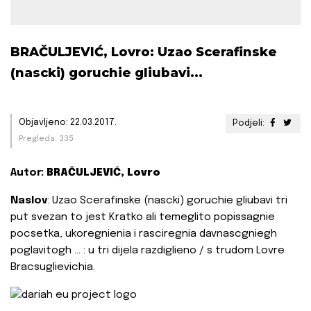
BRAČULJEVIĆ, Lovro: Uzao Scerafinske
(nascki) goruchie gliubavi...
Objavljeno: 22.03.2017.
Podjeli:
Pregleda: 335
Autor:
BRAČULJEVIĆ, Lovro
Naslov
: Uzao Scerafinske (nascki) goruchie gliubavi tri
put svezan to jest Kratko ali temeglito popissagnie
pocsetka, ukoregnienia i rasciregnia davnascgniegh
poglavitogh ... : u tri dijela razdiglieno / s trudom Lovre
Bracsuglievichia.