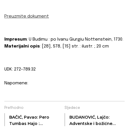
Preuzmite dokument
Impresum
: U Budimu : po Ivanu Giurgiu Nottenstein, 1730.
Materijalni opis
: [28], 578, [15] str. : ilustr. ; 20 cm
UDK: 272-789.32
Napomene:
Prethodno
Sljedeće
BAČIĆ, Pavao: Pero
BUDANOVIĆ, Lajčo:
Tumbas Hajo :
Adventske i božićne