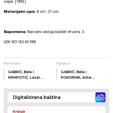
odjel, [1992]
Materijalni opis:
8 str.; 21 cm
Napomena
: Narodni običaji bačkih Hrvata. 3.
UDK 821.163.42:398
Prethodno
Sljedeće
GABRIĆ, Bela i
GABRIĆ, Bela i
KRMPOTIĆ, Lazar
POKORNIK, Ante:
Ivan: Materice
Bunjevačke kraljičke
pisme
Digitalizirana baština
Knjige