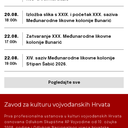
20.08.
Izložba slika s XXIX. i početak XXX. saziva
18:00h
Međunarodne likovne kolonije Bunarić
22.08.
Zatvaranje XXX. Međunarodne likovne
17:00h
kolonije Bunarić
22.08.
XIV. saziv Međunarodne likovne kolonije
19:00h
Stipan Šabić 2026.
Pogledajte sve
Zavod za kulturu vojvođanskih Hrvata
Prva profesionalna ustanova u kulturi vojvođanskih Hrvata
osnovana Odlukom Skupštine AP Vojvodine od 10. ožujka
2008. godine i Odlukom Nacionalnog vijeća hrvatske