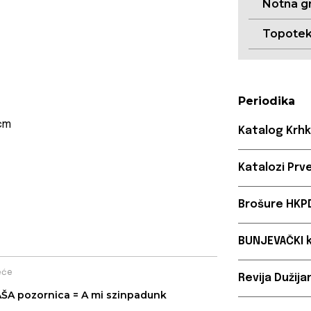
Notna g
Topote
Periodika
 cm
Katalog Krhk
Katalozi Prv
Brošure HKP
BUNJEVAČKI k
eće
Revija Dužija
ŠA pozornica = A mi szinpadunk