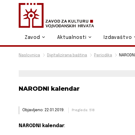
Zavod
Aktualnosti
Izdavaštvo
Naslovnica
Digitalizirana baština
Periodika
NARODNI
NARODNI kalendar
Objavljeno: 22.01.2019.
Pregleda: 518
NARODNI kalendar
: