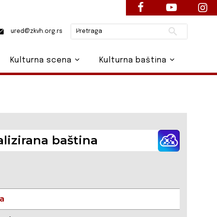
Pretraži
ured@zkvh.org.rs
Kulturna scena
Kulturna baština
alizirana baština
ka