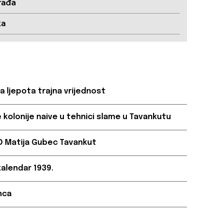
rađa
ka
a ljepota trajna vrijednost
e kolonije naive u tehnici slame u Tavankutu
D Matija Gubec Tavankut
alendar 1939.
nca