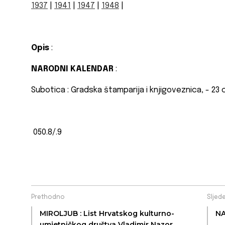
1937
|
1941
|
1947
|
1948
|
Opis
:
NARODNI KALENDAR
:
Subotica : Gradska štamparija i knjigoveznica, - 23
050.8/.9
Prethodno
Sljed
MIROLJUB : List Hrvatskog kulturno-
NA
umjetničkog društva Vladimir Nazor