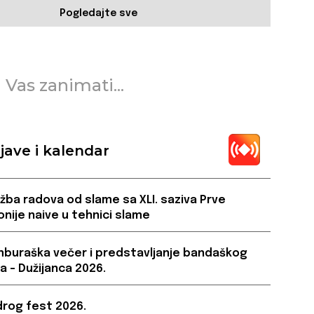
Pogledajte sve
 Vas zanimati...
jave i kalendar
ožba radova od slame sa XLI. saziva Prve
onije naive u tehnici slame
buraška večer i predstavljanje bandaškog
a – Dužijanca 2026.
rog fest 2026.