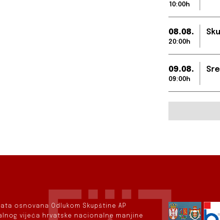
10:00h
08.08.
Sku
20:00h
09.08.
Sre
09:00h
rvata osnovana Odlukom Skupštine AP
nalnog vijeća hrvatske nacionalne manjine