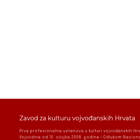
Zavod za kulturu vojvođanskih Hrvata
Prva profesionalna ustanova u kulturi vojvođanskih H
Vojvodine od 10. ožujka 2008. godine i Odlukom Nacio