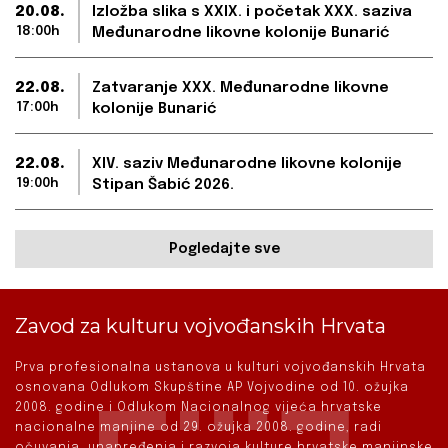
20.08.
Izložba slika s XXIX. i početak XXX. saziva
18:00h
Međunarodne likovne kolonije Bunarić
22.08.
Zatvaranje XXX. Međunarodne likovne
17:00h
kolonije Bunarić
22.08.
XIV. saziv Međunarodne likovne kolonije
19:00h
Stipan Šabić 2026.
Pogledajte sve
Zavod za kulturu vojvođanskih Hrvata
Prva profesionalna ustanova u kulturi vojvođanskih Hrvata
osnovana Odlukom Skupštine AP Vojvodine od 10. ožujka
2008. godine i Odlukom Nacionalnog vijeća hrvatske
nacionalne manjine od 29. ožujka 2008. godine, radi
očuvanja, unapređenja i razvoja kulture hrvatske manjinske