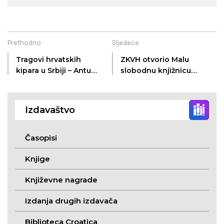
Prethodno
Sljedeće
Tragovi hrvatskih
ZKVH otvorio Malu
kipara u Srbiji – Antun
slobodnu knjižnicu
Augustinčić na
Fischer u Surčinu
zajedničkom
kalendaru za rujan
Izdavaštvo
2025.
Časopisi
Knjige
Književne nagrade
Izdanja drugih izdavača
Biblioteca Croatica