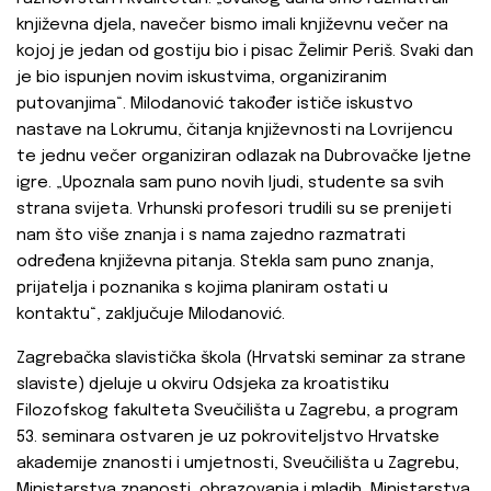
književna djela, navečer bismo imali književnu večer na
kojoj je jedan od gostiju bio i pisac Želimir Periš. Svaki dan
je bio ispunjen novim iskustvima, organiziranim
putovanjima“. Milodanović također ističe iskustvo
nastave na Lokrumu, čitanja književnosti na Lovrijencu
te jednu večer organiziran odlazak na Dubrovačke ljetne
igre. „Upoznala sam puno novih ljudi, studente sa svih
strana svijeta. Vrhunski profesori trudili su se prenijeti
nam što više znanja i s nama zajedno razmatrati
određena književna pitanja. Stekla sam puno znanja,
prijatelja i poznanika s kojima planiram ostati u
kontaktu“, zaključuje Milodanović.
Zagrebačka slavistička škola (Hrvatski seminar za strane
slaviste) djeluje u okviru Odsjeka za kroatistiku
Filozofskog fakulteta Sveučilišta u Zagrebu, a program
53. seminara ostvaren je uz pokroviteljstvo Hrvatske
akademije znanosti i umjetnosti, Sveučilišta u Zagrebu,
Ministarstva znanosti, obrazovanja i mladih, Ministarstva