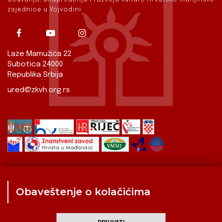
zajednice u Vojvodini.
Laze Mamužića 22
Subotica 24000
Republika Srbija
ured@zkvh.org.rs
Obaveštenje o kolačićima
Zavod
Aktualnosti
Izdavaštvo
Digitalizirana baština