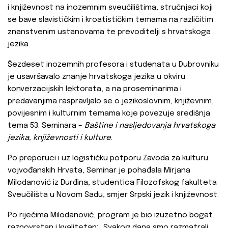
i književnost na inozemnim sveučilištima, stručnjaci koji
se bave slavističkim i kroatističkim temama na različitim
znanstvenim ustanovama te prevoditelji s hrvatskoga
jezika.
Šezdeset inozemnih profesora i studenata u Dubrovniku
je usavršavalo znanje hrvatskoga jezika u okviru
konverzacijskih lektorata, a na proseminarima i
predavanjima raspravljalo se o jezikoslovnim, književnim,
povijesnim i kulturnim temama koje povezuje središnja
tema 53. Seminara –
Baštine i nasljedovanja hrvatskoga
jezika, književnosti i kulture
.
Po preporuci i uz logističku potporu Zavoda za kulturu
vojvođanskih Hrvata, Seminar je pohađala Mirjana
Milodanović iz Đurđina, studentica Filozofskog fakulteta
Sveučilišta u Novom Sadu, smjer Srpski jezik i književnost.
Po riječima Milodanović, program je bio izuzetno bogat,
raznovrstan i kvalitetan: „Svakog dana smo razmatrali