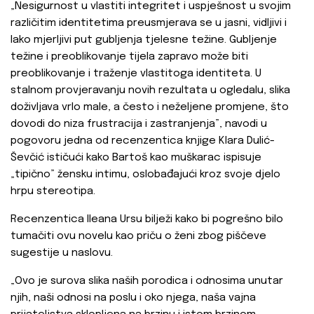
„Nesigurnost u vlastiti integritet i uspješnost u svojim
različitim identitetima preusmjerava se u jasni, vidljivi i
lako mjerljivi put gubljenja tjelesne težine. Gubljenje
težine i preoblikovanje tijela zapravo može biti
preoblikovanje i traženje vlastitoga identiteta. U
stalnom provjeravanju novih rezultata u ogledalu, slika
doživljava vrlo male, a često i neželjene promjene, što
dovodi do niza frustracija i zastranjenja”, navodi u
pogovoru jedna od recenzentica knjige Klara Dulić-
Ševčić ističući kako Bartoš kao muškarac ispisuje
„tipično” žensku intimu, oslobađajući kroz svoje djelo
hrpu stereotipa.
Recenzentica Ileana Ursu bilježi kako bi pogrešno bilo
tumačiti ovu novelu kao priču o ženi zbog piščeve
sugestije u naslovu.
„Ovo je surova slika naših porodica i odnosima unutar
njih, naši odnosi na poslu i oko njega, naša vajna