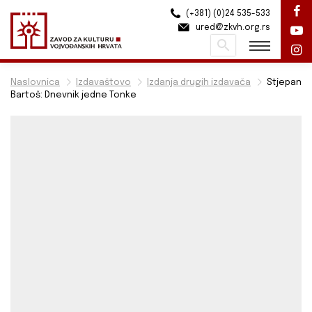
(+381) (0)24 535-533
ured@zkvh.org.rs
Pretraži
Naslovnica
Izdavaštovo
Izdanja drugih izdavača
Stjepan
Bartoš: Dnevnik jedne Tonke