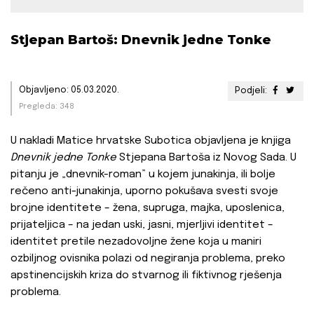
Stjepan Bartoš: Dnevnik jedne Tonke
Objavljeno: 05.03.2020.
Podjeli:
Pregleda: 348
U nakladi Matice hrvatske Subotica objavljena je knjiga
Dnevnik jedne Tonke
Stjepana Bartoša iz Novog Sada. U
pitanju je „dnevnik-roman” u kojem junakinja, ili bolje
rečeno anti-junakinja, uporno pokušava svesti svoje
brojne identitete – žena, supruga, majka, uposlenica,
prijateljica – na jedan uski, jasni, mjerljivi identitet –
identitet pretile nezadovoljne žene koja u maniri
ozbiljnog ovisnika polazi od negiranja problema, preko
apstinencijskih kriza do stvarnog ili fiktivnog rješenja
problema.