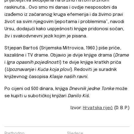
prijateljstva sklopljena na brzinu i istom brzinom
raskinuta... Ovo smo mi danas i ovdje nesposobni da
izađemo iz začaranog kruga efemerija i da živimo pravi
život sa svim njegovim ljepotama i problemima”, navodi
Ursu, dodajući kako uspješnosti knjige pridonosi sočan,
živ i svakodvnevni jezik kojim je pisana.
Stjepan Bartoš (Srijemska Mitrovica, 1960.) piše priče,
kazališne i TV drame. Objavio je dvije knjige drama (
Drame
i
Igra opasnih pojedinosti
) te dvije knjige kratkih priča
(
Upoznavanje
i
Kuća koja plovi
). Redoviti je suradnik
književnog časopisa
Klasje naših ravni.
Po cijeni od 500 dinara, knjiga
Dnevnik jedne Tonke
može
se kupiti u subotičkoj knjižari
Danilo Kiš.
Izvor:
Hrvatska riječ
(D. B. P.)
Prethodno
Sljedeće