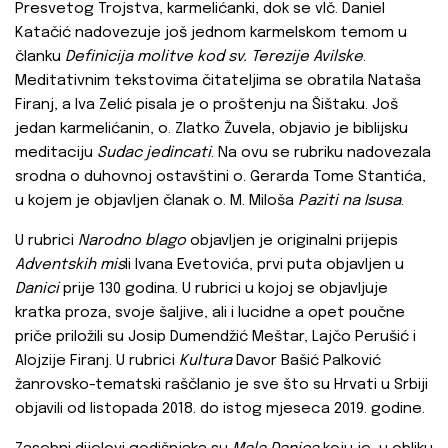
Presvetog Trojstva, karmelićanki, dok se vlč. Daniel
Katačić nadovezuje još jednom karmelskom temom u
članku
Definicija molitve kod sv. Terezije Avilske
.
Meditativnim tekstovima čitateljima se obratila Nataša
Firanj, a Iva Zelić pisala je o proštenju na Šištaku. Još
jedan karmelićanin, o. Zlatko Žuvela, objavio je biblijsku
meditaciju
Sudac jedincati
. Na ovu se rubriku nadovezala
srodna o duhovnoj ostavštini o. Gerarda Tome Stantića,
u kojem je objavljen članak o. M. Miloša
Paziti na Isusa
.
U rubrici
Narodno blago
objavljen je originalni prijepis
Adventskih mis
li Ivana Evetovića, prvi puta objavljen u
Danici
prije 130 godina. U rubrici u kojoj se objavljuje
kratka proza, svoje šaljive, ali i lucidne a opet poučne
priče priložili su Josip Dumendžić Meštar, Lajčo Perušić i
Alojzije Firanj. U rubrici
Kultura
Davor Bašić Palković
žanrovsko-tematski raščlanio je sve što su Hrvati u Srbiji
objavili od listopada 2018. do istog mjeseca 2019. godine.