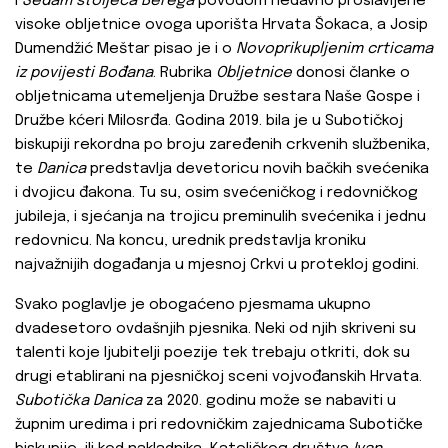
i
Sedam stoljeća Berega
povodom nedavno proslavljene
visoke obljetnice ovoga uporišta Hrvata Šokaca, a Josip
Dumendžić Meštar pisao je i o
Novoprikupljenim crticama
iz povijesti Bođana
. Rubrika
Obljetnice
donosi članke o
obljetnicama utemeljenja Družbe sestara Naše Gospe i
Družbe kćeri Milosrđa. Godina 2019. bila je u Subotičkoj
biskupiji rekordna po broju zaređenih crkvenih službenika,
te
Danica
predstavlja devetoricu novih bačkih svećenika
i dvojicu đakona. Tu su, osim svećeničkog i redovničkog
jubileja, i sjećanja na trojicu preminulih svećenika i jednu
redovnicu. Na koncu, urednik predstavlja kroniku
najvažnijih događanja u mjesnoj Crkvi u protekloj godini.
Svako poglavlje je obogaćeno pjesmama ukupno
dvadesetoro ovdašnjih pjesnika. Neki od njih skriveni su
talenti koje ljubitelji poezije tek trebaju otkriti, dok su
drugi etablirani na pjesničkoj sceni vojvođanskih Hrvata.
Subotička Danica
za 2020. godinu može se nabaviti u
župnim uredima i pri redovničkim zajednicama Subotičke