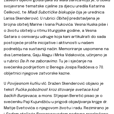
Zasebni dijelovi godišnjaka su
Mala Danica
koju je, u obliku
svojevrsne tematske cjeline za djecu uredila Katarina
Čeliković, te
Mladi Subotičke biskupije
čija je urednica
Larisa Skenderović. U rubrici
Obitelj
predstavljena je
brojna obitelj Marine i Ivana Piukovića. Vesna Huska piše i
o životu obitelji u ritmu liturgijske godine, a Vesna
Gatara o osnivanju udruge koja kani artikulirati do sada
postojeće prolife inicijative i aktivnosti u našem
podneblju na sustavniji način. Memoriranje uspomene na
dva Lemešana, Gaju Alagu i Mirka Vidakovića, učinjeno je
u rubrici
Da ih ne zaboravimo
. Tu je i sjećanje na
svećenika podrijetlom iz Berega Josipa Radičeva o 70.
obljetnici njegove zatvorske kazne.
U
Povijesnom kutku
vlč. Dražen Skenderović objavio je
tekst
Pučka pobožnost kroz štovanje svetaca kod
bačkih Bunjevaca
, a mons. Stjepan Beretić pisao je o
svećeniku Paji Kujundžiću u prigodi objavljivanja knjge dr.
Matije Evetovića o njegovom životu i radu. Rezimirano je