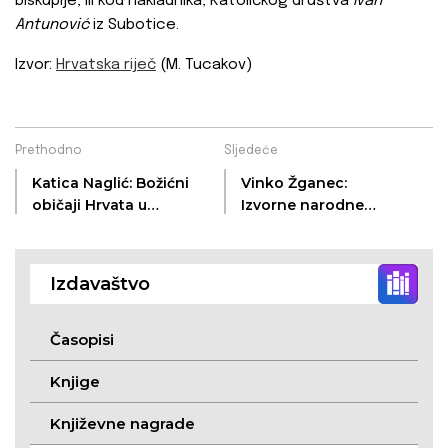
biskupije, ili kod nakladnika, Katoličkog društva
Ivan
Antunović
iz Subotice.
Izvor:
Hrvatska riječ
(M. Tucakov)
Prethodno
Sljedeće
Katica Naglić: Božićni
Vinko Žganec:
običaji Hrvata u
Izvorne narodne
Surčinu, Novim
pesme iz Sombora i
Banovcima i Novom
okoline
Slankamenu
Izdavaštvo
Časopisi
Knjige
Književne nagrade