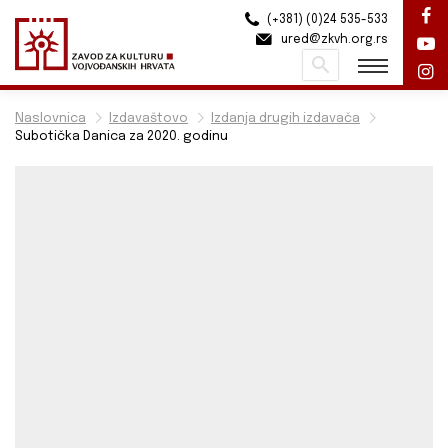
(+381) (0)24 535-533
ured@zkvh.org.rs
Pretraži
Naslovnica
Izdavaštovo
Izdanja drugih izdavača
Subotička Danica za 2020. godinu