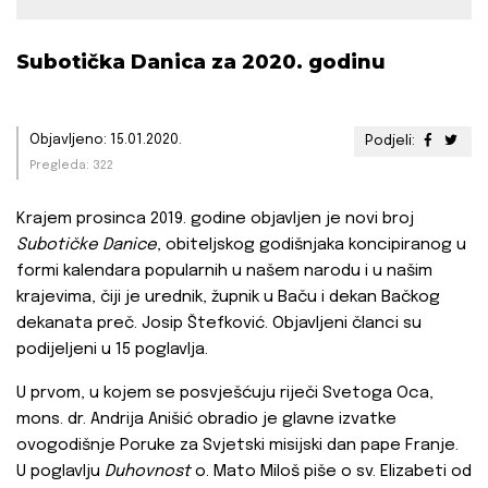
Subotička Danica za 2020. godinu
Objavljeno: 15.01.2020.
Podjeli:
Pregleda: 322
Krajem prosinca 2019. godine objavljen je novi broj
Subotičke Danice
, obiteljskog godišnjaka koncipiranog u
formi kalendara popularnih u našem narodu i u našim
krajevima, čiji je urednik, župnik u Baču i dekan Bačkog
dekanata preč. Josip Štefković. Objavljeni članci su
podijeljeni u 15 poglavlja.
U prvom, u kojem se posvješćuju riječi Svetoga Oca,
mons. dr. Andrija Anišić obradio je glavne izvatke
ovogodišnje Poruke za Svjetski misijski dan pape Franje.
U poglavlju
Duhovnost
o. Mato Miloš piše o sv. Elizabeti od