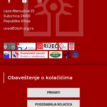
Laze Mamužića 22
Subotica 24000
Republika Srbija
ured@zkvh.org.rs
Obaveštenje o kolačićima
Zavod
Aktualnosti
Izdavaštvo
Digitalizirana baština
Hrvati u Srbiji
Kulturna scena
Kulturna baština
PRIHVATI
Zavod za kulturu vojvođanskih Hrvata
PODEŠAVANJA KOLAČIĆA