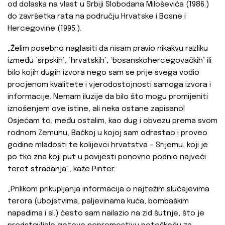
od dolaska na vlast u Srbiji Slobodana Miloševića (1986.)
do završetka rata na području Hrvatske i Bosne i
Hercegovine (1995.).
„Želim posebno naglasiti da nisam pravio nikakvu razliku
između ‘srpskih’, ‘hrvatskih’, ‘bosanskohercegovačkih’ ili
bilo kojih dugih izvora nego sam se prije svega vodio
procjenom kvalitete i vjerodostojnosti samoga izvora i
informacije. Nemam iluzije da bilo što mogu promijeniti
iznošenjem ove istine, ali neka ostane zapisano!
Osjećam to, među ostalim, kao dug i obvezu prema svom
rodnom Zemunu, Bačkoj u kojoj sam odrastao i proveo
godine mladosti te kolijevci hrvatstva – Srijemu, koji je
po tko zna koji put u povijesti ponovno podnio najveći
teret stradanja", kaže Pinter.
„Prilikom prikupljanja informacija o najtežim slučajevima
terora (ubojstvima, paljevinama kuća, bombaškim
napadima i sl.) često sam nailazio na zid šutnje, što je