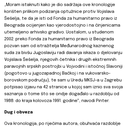
„Moram istaknuti kako je dio sadržaja ove kronologije
korišten prilikom podizanja optužnice protiv Vojislava
Šešelja, te da je isti od Fonda za humanitarno pravo iz
Beograda ocijenjen kao vjerodostojno i na činjenicama
utemeljeno arhivsko gradivo. Uostalom, u studenom
2002. preko Fonda za humanitarno pravo iz Beograda
pozvan sam od istražitelja Međunarodnog kaznenog
suda za bivšu Jugoslaviju radi davanja iskaza o djelovanju
Vojislava Šešelja, njegovih četnika i drugih ekstremnih
paravojnih srpskih postrojbi u Vojvodini i istočnoj Slavoniji
(pogotovo u jugozapadnoj Bačkoj i na vukovarsko-
borovskom području), te sam u Uredu MKSJ-a u Zagrebu
potpisao izjavu na 42 stranice u kojoj sam iznio sva svoja
saznanja o tome što se ondje događalo u razdoblju od
1988. do kraja kolovoza 1991. godine", navodi Pinter.
Dug i obveza
Ova kronologija, po riječima autora, obuhvaća razdoblje