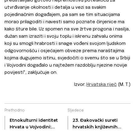
predstavljalo gotovo nepremostivu poteškoću za
utvrđivanje okolnosti i detalja u vezi sa svakim
pojedinačnim događajem, pa sam se tim situacijama
morao prilagoditi i navesti samo poznate činjenice ma
kako šture bile. Uz spomen na sve žrtve progona i nasilja,
dužan sam izraziti i svoju toplu i iskrenu zahvalu onima
koji su smogli hrabrosti i snage vođeni svojom ljudskom
odgovornošću i osjećajem obveze prema naraštajima
kojima dugujemo istinu, svjedočiti o svemu što se u Srbiji
i Vojvodini događalo u najtežem razdoblju njezine novije
povijesti", zaključuje on.
Izvor:
Hrvatska riječ
(M. T.)
Prethodno
Sljedeće
Etnokulturni identitet
23. Đakovački sureti
Hrvata u Vojvodini:
hrvatskih književnih
povijesni i suvremeni
kritičara - zbornik