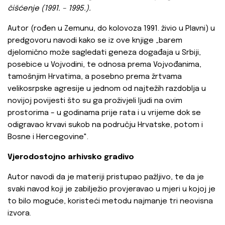
čišćenje (1991. – 1995.).
Autor (rođen u Zemunu, do kolovoza 1991. živio u Plavni) u
predgovoru navodi kako se iz ove knjige „barem
djelomično može sagledati geneza događaja u Srbiji,
posebice u Vojvodini, te odnosa prema Vojvođanima,
tamošnjim Hrvatima, a posebno prema žrtvama
velikosrpske agresije u jednom od najtežih razdoblja u
novijoj povijesti što su ga proživjeli ljudi na ovim
prostorima – u godinama prije rata i u vrijeme dok se
odigravao krvavi sukob na području Hrvatske, potom i
Bosne i Hercegovine".
Vjerodostojno arhivsko gradivo
Autor navodi da je materiji pristupao pažljivo, te da je
svaki navod koji je zabilježio provjeravao u mjeri u kojoj je
to bilo moguće, koristeći metodu najmanje tri neovisna
izvora.