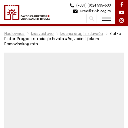
(+381) (0)24 535-533
ured@zkvh.org.rs
Pretraži
Naslovnica
Izdavaštovo
Izdanja drugih izdavača
Zlatko
Pinter: Progon i stradanje Hrvata u Vojvodini tijekom
Domovinskog rata