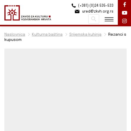
(+381) (0)24 535-533
ured@zkvh.org.rs
Pretraži
Naslovnica
Kulturna baština
Srijemska kuhinja
Rezanci s
kupusom