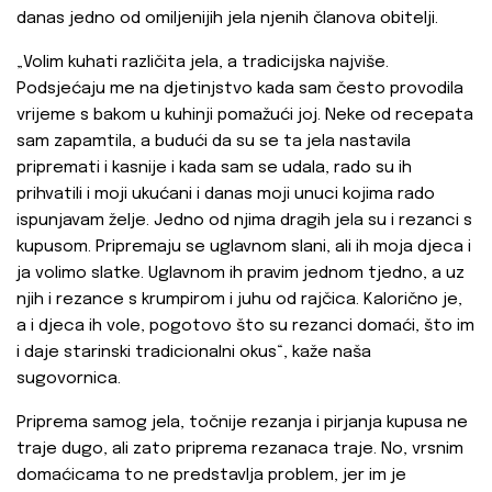
danas jedno od omiljenijih jela njenih članova obitelji.
„Volim kuhati različita jela, a tradicijska najviše.
Podsjećaju me na djetinjstvo kada sam često provodila
vrijeme s bakom u kuhinji pomažući joj. Neke od recepata
sam zapamtila, a budući da su se ta jela nastavila
pripremati i kasnije i kada sam se udala, rado su ih
prihvatili i moji ukućani i danas moji unuci kojima rado
ispunjavam želje. Jedno od njima dragih jela su i rezanci s
kupusom. Pripremaju se uglavnom slani, ali ih moja djeca i
ja volimo slatke. Uglavnom ih pravim jednom tjedno, a uz
njih i rezance s krumpirom i juhu od rajčica. Kalorično je,
a i djeca ih vole, pogotovo što su rezanci domaći, što im
i daje starinski tradicionalni okus“, kaže naša
sugovornica.
Priprema samog jela, točnije rezanja i pirjanja kupusa ne
traje dugo, ali zato priprema rezanaca traje. No, vrsnim
domaćicama to ne predstavlja problem, jer im je