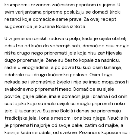
krumpirom i crvenom začinskom paprikom i s jajima. U
svim varijantama pripreme poslužuju se domaći široki
rezanci koje domaćice same prave. Za ovaj recept
sugovornica je Suzana Boldiš iz Sota.
U vrijeme sezonskih radova u polju, kada je cijela obitelj
odsutna od kuće do večernjih sati, domaćice nisu mogle
ništa drugo nego pripremati jela koja nisu zahtijevala
dugo pripremanje. Žene su često kopale za nadnicu,
radile u vinogradima, a po povratku kući osim kuhanja,
odabrale su i druge kućanske poslove. Osim toga,
nekada se i siromašnije živjelo i nije se imalo mogućnosti
svakodnevno pripremati meso. Domaćice su sijale
povrće, gajile piliće, imale domaćih jaja i brašna i od onih
sastojaka koje su imale uvijek su mogle pripremiti neko
jelo. U kućanstvu Suzane Boldiš i danas se pripremaju
tradicijska jela, i ona s mesom i ona bez njega. Naučila ih
je pripremati najprije od svoje bake, zatim od majke, a
kasnije kada se udala, od svekrve. Rezanci s kupusom su i