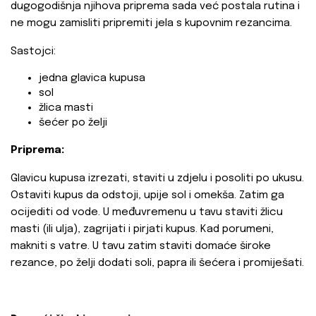
dugogodišnja njihova priprema sada već postala rutina i
ne mogu zamisliti pripremiti jela s kupovnim rezancima.
Sastojci:
jedna glavica kupusa
sol
žlica masti
šećer po želji
Priprema:
Glavicu kupusa izrezati, staviti u zdjelu i posoliti po ukusu.
Ostaviti kupus da odstoji, upije sol i omekša. Zatim ga
ocijediti od vode. U međuvremenu u tavu staviti žlicu
masti (ili ulja), zagrijati i pirjati kupus. Kad porumeni,
makniti s vatre. U tavu zatim staviti domaće široke
rezance, po želji dodati soli, papra ili šećera i promiješati.