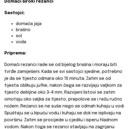
Domaći široki rezanci
Sastojci:
domaća jaja
brašno
sol
voda
Priprema:
Domaći rezanci rade se od bijelog brašna i moraju biti
tvrđe zamiješeni. Kada se svi sastojci sjedine, potrebno
je da se tijesto odmara oko 15 minuta. Zatim se od
tijesta oblikuju jufke, nakon čega se razvijaju valjkom za
tijesto debljine oko 3-4 mm. Razvijeni listovi se zatim
omotaju oko valjka za tijesto, prepolove se i režu ručno
nožem. Rezanci se ne suše nego se odmah kuhaju u vodi.
Spuštaju se u kipuću vodu i kuhaju se dok ne isplivaju na
površinu. Zatim se procijede u cjedilu i isperu hladnom
vodom. Nakon toga se rezanci stavljaju na zagrijanu