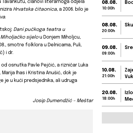
 Tavankutu, članovi literarnoga odjela
08.08.
Bod
10:00h
nizira
Hrvatska čitaonica
, a 2006. bilo je
iva
.
08.08.
Sku
tskoj:
Dani pučkoga teatra u
20:00h
,
Miholjačko sijelo
u Donjem Miholjcu,
8., smotre folklora u Delnicama, Puli,
09.08.
Sre
) i dr.
09:00h
 od osnutka Pavle Pejčić, a rizničar Luka
10.08.
Zaj
 Marija Ihas i Kristina Anušić, dok je
21:00h
Vuk
e je u kući predsjednika, ali udruga
20.08.
Izl
18:00h
Međ
Josip Dumendžić – Meštar