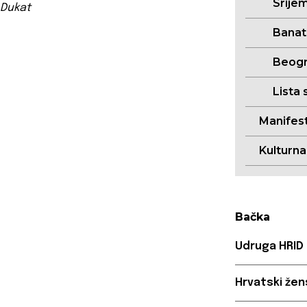
Srije
Dukat
Banat
Beogr
Lista 
Manifest
Kulturn
Bačka
Udruga HRID 
Hrvatski žen