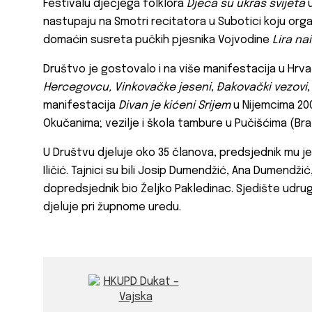
Festivalu dječjega folklora
Djeca su ukras svijeta
u
nastupaju na Smotri recitatora u Subotici koju orga
domaćin susreta pučkih pjesnika Vojvodine
Lira na
Društvo je gostovalo i na više manifestacija u Hrva
Hercegovcu, Vinkovačke jeseni
,
Đakovački vezovi
manifestacija
Divan je kićeni Srijem
u Nijemcima 200
Okučanima; vezilje i škola tambure u Pučišćima (Brač
U Društvu djeluje oko 35 članova, predsjednik mu je
Iličić. Tajnici su bili Josip Dumendžić, Ana Dumendžić,
dopredsjednik bio Željko Pakledinac. Sjedište udrug
djeluje pri župnome uredu.