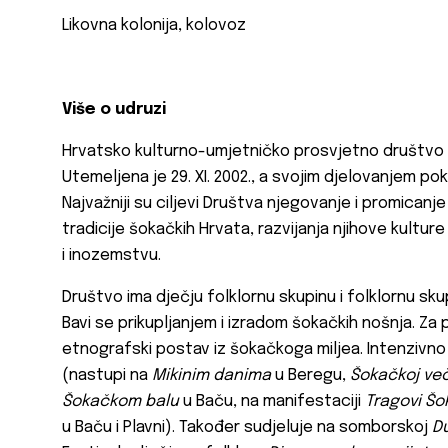
Likovna kolonija, kolovoz
Više o udruzi
Hrvatsko kulturno-umjetničko prosvjetno društvo
Utemeljena je 29. XI. 2002., a svojim djelovanjem po
Najvažniji su ciljevi Društva njegovanje i promicanj
tradicije šokačkih Hrvata, razvijanja njihove kultu
i inozemstvu.
Društvo ima dječju folklornu skupinu i folklornu skupi
Bavi se prikupljanjem i izradom šokačkih nošnja. Za
etnografski postav iz šokačkoga miljea. Intenzivn
(nastupi na
Mikinim danima
u Beregu,
Šokačkoj več
Šokačkom balu
u Baču, na manifestaciji
Tragovi Šo
u Baču i Plavni). Također sudjeluje na somborskoj
Du