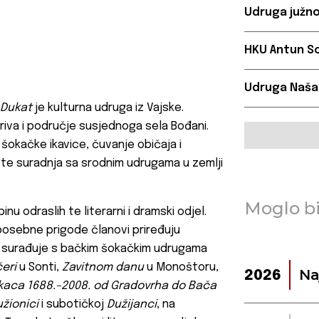
Udruga južno
HKU Antun So
Udruga Naša
Dukat
je kulturna udruga iz Vajske.
kriva i područje susjednoga sela Bođani.
e šokačke ikavice, čuvanje običaja i
re te suradnja sa srodnim udrugama u zemlji
Moglo bi
nu odraslih te literarni i dramski odjel.
 posebne prigode članovi priređuju
o surađuje s bačkim šokačkim udrugama
eri
u Sonti,
Zavitnom danu
u Monoštoru,
Na
2026
kaca 1688.–2008. od Gradovrha do Bača
žionici
i subotičkoj
Dužijanci
, na