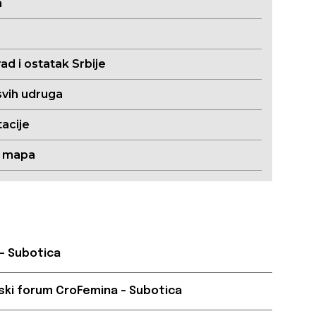
m
ad i ostatak Srbije
svih udruga
acije
a mapa
– Subotica
ski forum CroFemina – Subotica