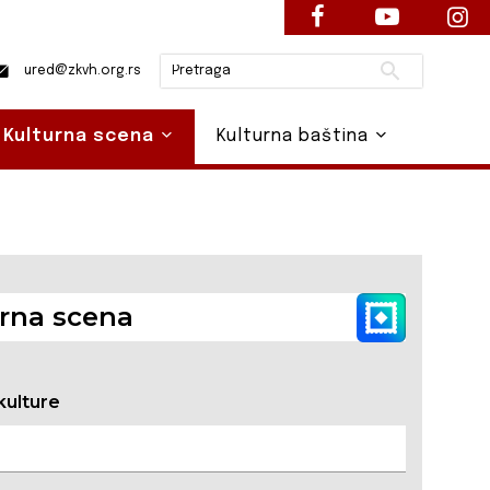
Pretraži
ured@zkvh.org.rs
Kulturna scena
Kulturna baština
rna scena
kulture
a