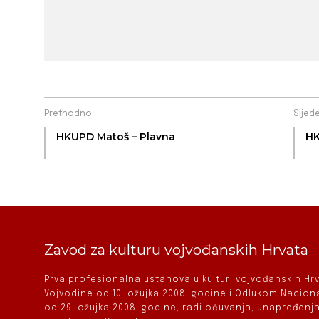
Prethodno
Sljed
HKUPD Matoš – Plavna
HK
Zavod za kulturu vojvođanskih Hrvata
Prva profesionalna ustanova u kulturi vojvođanskih H
Vojvodine od 10. ožujka 2008. godine i Odlukom Nacio
od 29. ožujka 2008. godine, radi očuvanja, unapređenja