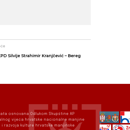
eće
PD Silvije Strahimir Kranjčević – Bereg
rvata osnovana Odlukom Skupštine AP
nalnog vijeća hrvatske nacionalne manjine
 i razvoja kulture hrvatske manjinske