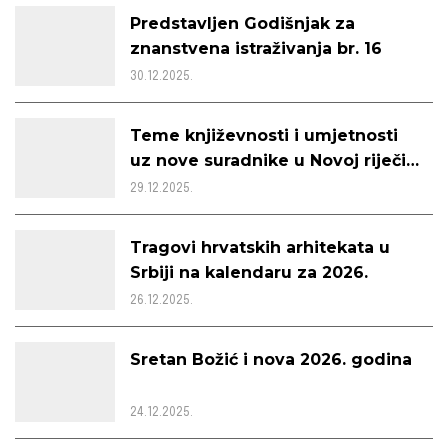
Predstavljen Godišnjak za
znanstvena istraživanja br. 16
30.12.2025.
Teme književnosti i umjetnosti
uz nove suradnike u Novoj riječi
1-2 za 2025. godinu
29.12.2025.
Tragovi hrvatskih arhitekata u
Srbiji na kalendaru za 2026.
26.12.2025.
Sretan Božić i nova 2026. godina
24.12.2025.