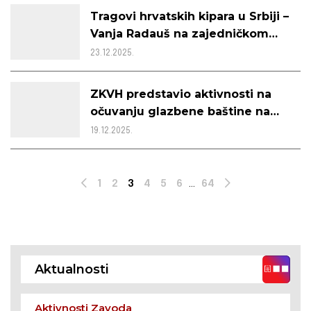
Tragovi hrvatskih kipara u Srbiji –
Vanja Radauš na zajedničkom
kalendaru za prosinac 2025.
23.12.2025.
ZKVH predstavio aktivnosti na
očuvanju glazbene baštine na
Akademiji za umjetnost i kulturu
19.12.2025.
u Osijeku
1
2
3
4
5
6
...
64
Prev
Next
Aktualnosti
Aktivnosti Zavoda