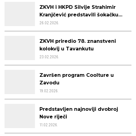
ZKVH i HKPD Silvije Strahimir
Kranjčević predstavili šokačku
nošnju iz Berega na završnoj
26.02.2026.
manifestaciji IPA projekta
ZKVH priredio 78. znanstveni
kolokvij u Tavankutu
23.02.2026.
Završen program Coolture u
Zavodu
19.02.2026.
Predstavljen najnoviji dvobroj
Nove riječi
11.02.2026.