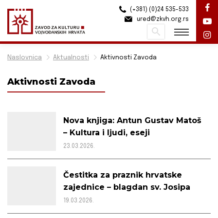
(+381) (0)24 535-533
ured@zkvh.org.rs
Pretraži
Naslovnica
Aktualnosti
Aktivnosti Zavoda
Aktivnosti Zavoda
Nova knjiga: Antun Gustav Matoš
– Kultura i ljudi, eseji
23.03.2026.
Čestitka za praznik hrvatske
zajednice – blagdan sv. Josipa
19.03.2026.