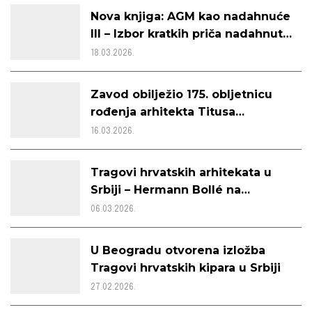
Nova knjiga: AGM kao nadahnuće
III – Izbor kratkih priča nadahnutih
životom i djelom Antuna Gustava
18.03.2026.
Matoša
Zavod obilježio 175. obljetnicu
rođenja arhitekta Titusa
Mačkovića
16.03.2026.
Tragovi hrvatskih arhitekata u
Srbiji – Hermann Bollé na
zajedničkom kalendaru za ožujak
06.03.2026.
2026.
U Beogradu otvorena izložba
Tragovi hrvatskih kipara u Srbiji
27.02.2026.