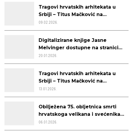
Tragovi hrvatskih arhitekata u
Srbiji – Titus Mačković na
zajedničkom kalendaru za
09.02.2026.
veljaču 2026.
Digitalizirane knjige Jasne
Melvinger dostupne na stranici
ZKVH-a
20.01.2026.
Tragovi hrvatskih arhitekata u
Srbiji – Titus Mačković na
zajedničkom kalendaru za
13.01.2026.
siječanj 2026.
Obilježena 75. obljetnica smrti
hrvatskoga velikana i svećenika
Blaška Rajića
06.01.2026.