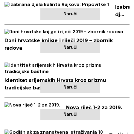
Izabra
djela
Naruči
Balinta
Vujkova
Pripovi
Dani hrvatske knjige i riječi 2019 – zbornik
1
radova
Naruči
Identitet srijemskih Hrvata kroz prizmu
tradicijske baštine
Naruči
Nova riječ 1-2 za 2019.
Naruči