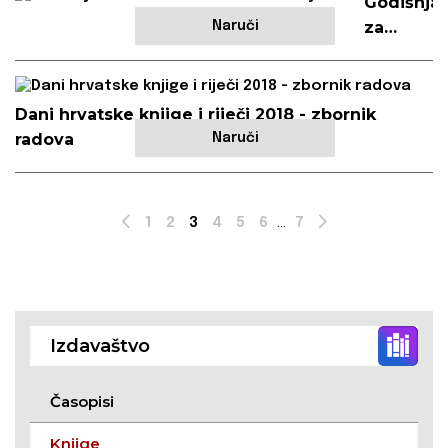
Godišnja
za
Naruči
znanstve
istraživan
10
Dani hrvatske knjige i riječi 2018 - zbornik
radova
Naruči
1
2
3
4
5
6
...
7
Prev
Next
Izdavaštvo
Časopisi
Knjige