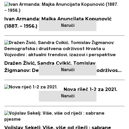
Ivan Armanda: Majka Anuncijata Kopunović
(1887. – 1956.)
Naruči
Dražen Živić, Sandra Cvikić, Tomislav
Žigmanov: Demografska i društvena održivost
Naruči
Hrvata u Vojvodini : aktualni trendovi, izazovi i
perspektive
Nova riječ 1-2 za 2021.
Naruči
Vojislav Sekelj: Više, više od riječi : sabrane