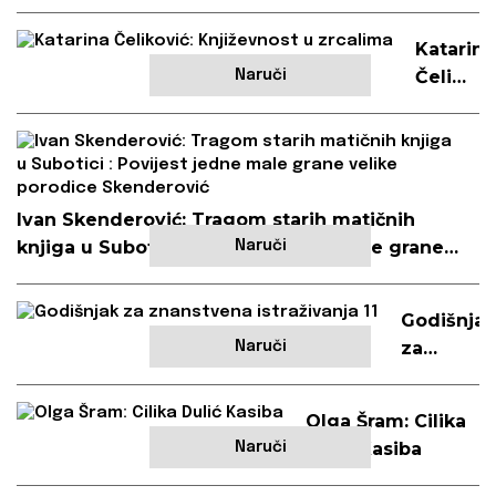
Katarina
Čelikovi
Naruči
Književ
u
zrcalim
Ivan Skenderović: Tragom starih matičnih
knjiga u Subotici : Povijest jedne male grane
Naruči
velike porodice Skenderović
Godišnjak
za
Naruči
znanstve
istraživan
Olga Šram: Cilika
11
Dulić Kasiba
Naruči