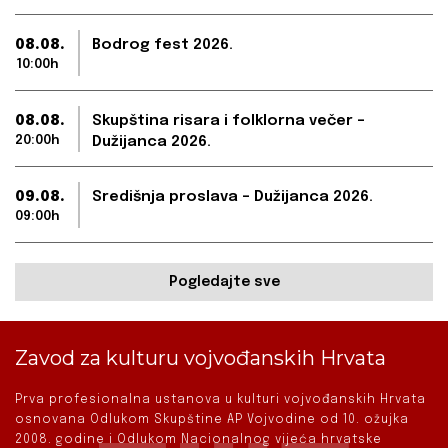
08.08.
Bodrog fest 2026.
10:00h
08.08.
Skupština risara i folklorna večer –
20:00h
Dužijanca 2026.
09.08.
Središnja proslava – Dužijanca 2026.
09:00h
Pogledajte sve
Zavod za kulturu vojvođanskih Hrvata
Prva profesionalna ustanova u kulturi vojvođanskih Hrvata
osnovana Odlukom Skupštine AP Vojvodine od 10. ožujka
2008. godine i Odlukom Nacionalnog vijeća hrvatske