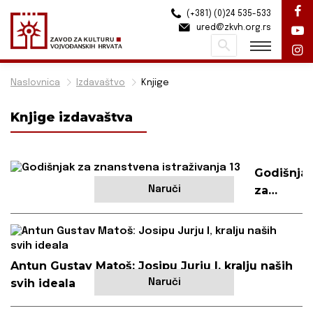
(+381) (0)24 535-533
ured@zkvh.org.rs
Pretraži
Naslovnica
Izdavaštvo
Knjige
Knjige izdavaštva
Godišnja
za
Naruči
znanstve
istraživan
13
Antun Gustav Matoš: Josipu Jurju I, kralju naših
svih ideala
Naruči