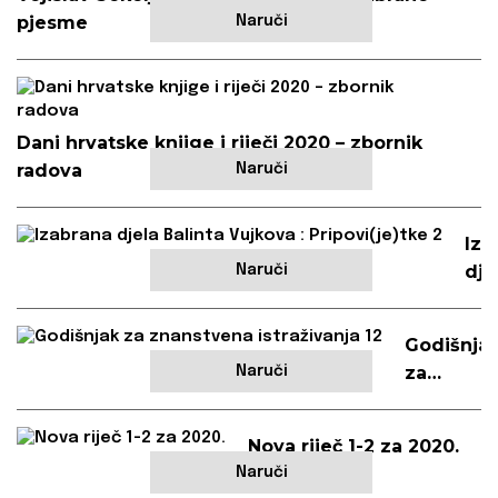
pjesme
Naruči
Dani hrvatske knjige i riječi 2020 – zbornik
radova
Naruči
Iza
dje
Naruči
Bal
Vuj
Godišnja
:
za
Naruči
Pri
znanstve
2
istraživan
Nova riječ 1-2 za 2020.
12
Naruči