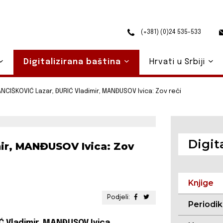
(+381) (0)24 535-533
Digitalizirana baština
Hrvati u Srbiji
NCIŠKOVIĆ Lazar, ĐURIĆ Vladimir, MANĐUSOV Ivica: Zov reči
Digit
ir, MANĐUSOV Ivica: Zov
Knjige
Podjeli:
Periodi
Ć Vladimir, MANĐUSOV Ivica