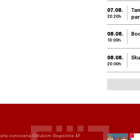
07.08.
Tam
20:20h
par
08.08.
Bod
10:00h
08.08.
Sku
20:00h
rvata osnovana Odlukom Skupštine AP