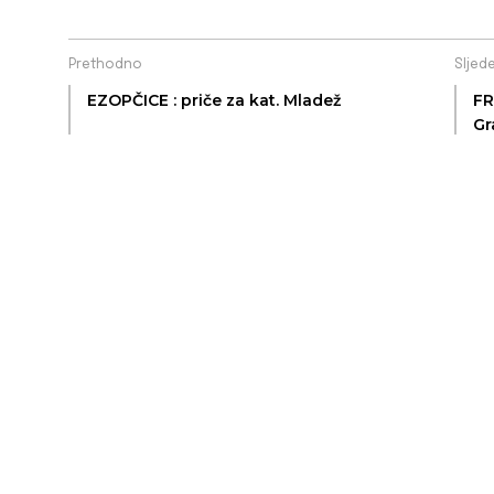
Prethodno
Sljed
EZOPČICE : priče za kat. Mladež
FR
Gr