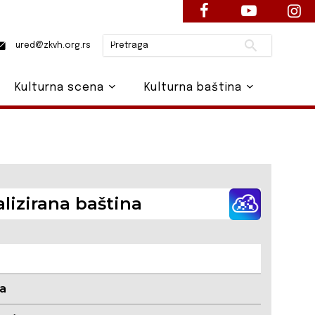
Pretraži
ured@zkvh.org.rs
Kulturna scena
Kulturna baština
alizirana baština
ka