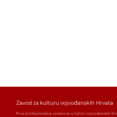
Zavod za kulturu vojvođanskih Hrvata
Prva profesionalna ustanova u kulturi vojvođanskih H