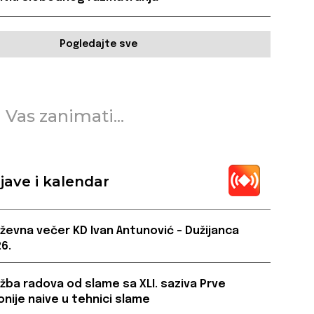
Pogledajte sve
 Vas zanimati...
jave i kalendar
iževna večer KD Ivan Antunović – Dužijanca
6.
ožba radova od slame sa XLI. saziva Prve
onije naive u tehnici slame