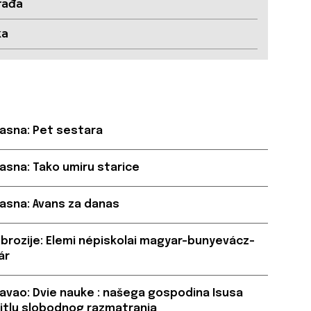
rađa
ka
asna: Pet sestara
asna: Tako umiru starice
asna: Avans za danas
brozije: Elemi népiskolai magyar-bunyevácz-
ár
avao: Dvie nauke : našega gospodina Isusa
svitlu slobodnog razmatranja