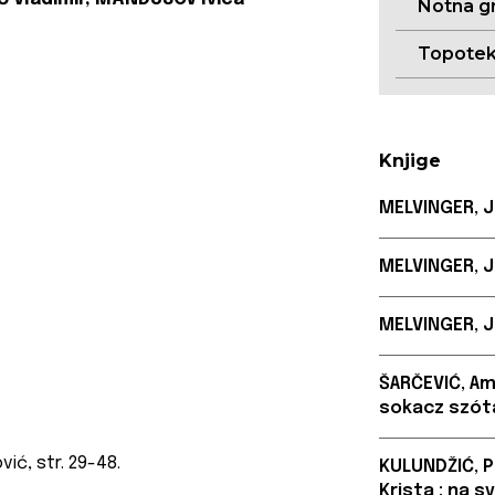
Notna g
Topote
Knjige
MELVINGER, J
MELVINGER, J
MELVINGER, J
ŠARČEVIĆ, Am
sokacz szót
vić, str. 29-48.
KULUNDŽIĆ, P
Krista : na 