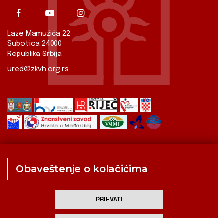
Laze Mamužića 22
Subotica 24000
Republika Srbija
ured@zkvh.org.rs
Obaveštenje o kolačićima
Zavod
Aktualnosti
Izdavaštvo
Digitalizirana baština
Hrvati u Srbiji
Kulturna scena
Kulturna baština
PRIHVATI