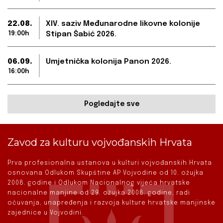
22.08.
XIV. saziv Međunarodne likovne kolonije
19:00h
Stipan Šabić 2026.
06.09.
Umjetnička kolonija Panon 2026.
16:00h
Pogledajte sve
Zavod za kulturu vojvođanskih Hrvata
Prva profesionalna ustanova u kulturi vojvođanskih Hrvata
osnovana Odlukom Skupštine AP Vojvodine od 10. ožujka
2008. godine i Odlukom Nacionalnog vijeća hrvatske
nacionalne manjine od 29. ožujka 2008. godine, radi
očuvanja, unapređenja i razvoja kulture hrvatske manjinske
zajednice u Vojvodini.