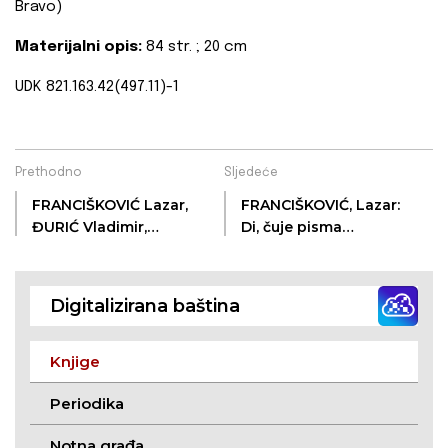
Bravo)
Materijalni opis:
84 str. ; 20 cm
UDK 821.163.42(497.11)-1
Prethodno
Sljedeće
FRANCIŠKOVIĆ Lazar,
FRANCIŠKOVIĆ, Lazar:
ĐURIĆ Vladimir,
Di, čuje pisma
MANĐUSOV Ivica: Zov
divojačka i po koja
reči
suza
Digitalizirana baština
Knjige
Periodika
Notna građa