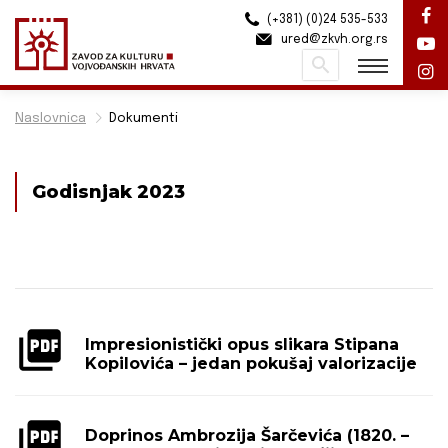
(+381) (0)24 535-533
ured@zkvh.org.rs
Pretraži
Naslovnica
Dokumenti
Godisnjak 2023
Impresionistički opus slikara Stipana
Kopilovića – jedan pokušaj valorizacije
Doprinos Ambrozija Šarčevića (1820. –