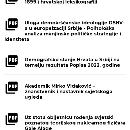
1899.) hrvatskoj leksikografiji
Uloga demokršćanske ideologije DSHV-
a u europeizaciji Srbije - Politološka
analiza manjinske političke strategije i
identiteta
Demografsko stanje Hrvata u Srbiji na
temelju rezultata Popisa 2022. godine
Akademik Mirko Vidaković –
znanstvenik i nastavnik svjetskoga
ugleda
Uz stotu obljetnicu rođenja svjetski
poznatog teorijskog nuklearnog fizičara
Gaje Alage