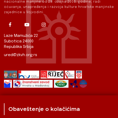
nacionalne manjine od 29. ožujka 2008. godine, radi
očuvanja, unapređenja i razvoja kulture hrvatske manjinske
zajednice u Vojvodini.
Laze Mamužića 22
Subotica 24000
Republika Srbija
ured@zkvh.org.rs
Obaveštenje o kolačićima