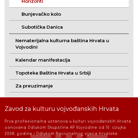
Horizonti
Bunjevačko kolo
Subotička Danica
Nematerijalna kulturna baština Hrvata u
Vojvodini
Kalendar manifestacija
Topoteka Baština Hrvata u Srbiji
Za preuzimanje
Zavod za kulturu vojvođanskih Hrvata
Prva profesionalna ustanova u kulturi vojvođanskih Hrvata
osnovana Odlukom Skupštine AP Vojvodine od 10. ožujka
2008. godine i Odlukom Nacionalnog vijeća hrvatske