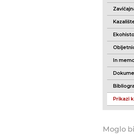
Zavičajn
Kazalište
Ekohistor
Obljetni
In memo
Dokument
Bibliogra
Prikazi k
Moglo bi