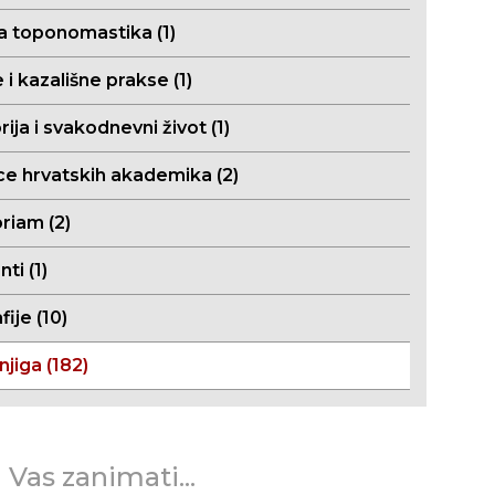
a toponomastika (1)
 i kazališne prakse (1)
ija i svakodnevni život (1)
ce hrvatskih akademika (2)
riam (2)
i (1)
fije (10)
njiga (182)
 Vas zanimati...