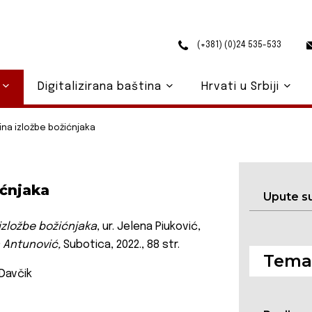
(+381) (0)24 535-533
o
Digitalizirana baština
Hrvati u Srbiji
ina izložbe božićnjaka
ićnjaka
Upute s
izložbe božićnjaka
, ur. Jelena Piuković,
 Antunović,
Subotica, 2022., 88 str.
Temat
 Davčik