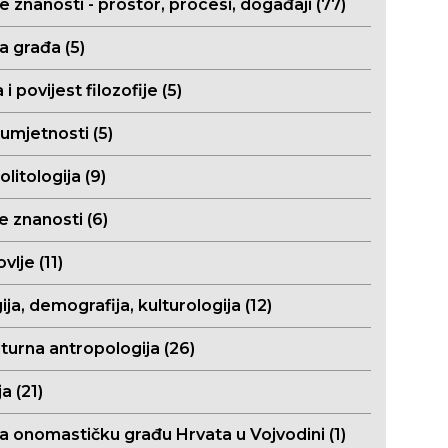
e znanosti - prostor, procesi, događaji (77)
a građa (5)
a i povijest filozofije (5)
 umjetnosti (5)
olitologija (9)
e znanosti (6)
vlje (11)
ija, demografija, kulturologija (12)
turna antropologija (26)
a (21)
za onomastičku građu Hrvata u Vojvodini (1)