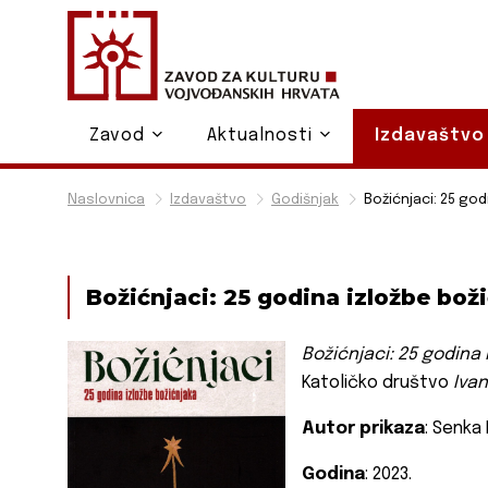
Zavod
Aktualnosti
Izdavaštv
Naslovnica
Izdavaštvo
Godišnjak
Božićnjaci: 25 god
Božićnjaci: 25 godina izložbe bož
Božićnjaci: 25 godina 
Katoličko društvo
Ivan
Autor prikaza
: Senka
Godina
: 2023.