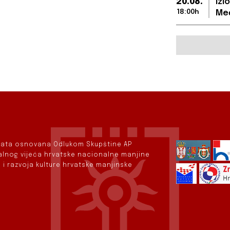
20.08.
Izl
18:00h
Međ
rvata osnovana Odlukom Skupštine AP
nalnog vijeća hrvatske nacionalne manjine
 i razvoja kulture hrvatske manjinske