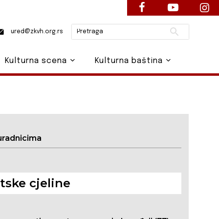
Pretraži
ured@zkvh.org.rs
Kulturna scena
Kulturna baština
uradnicima
ske cjeline