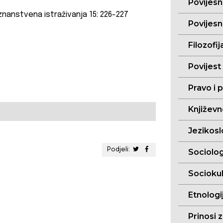
Povijesn
znanstvena istraživanja 15: 226-227
Povijesn
Filozofij
Povijest
Pravo i p
Književn
Jezikoslo
Podjeli:
Sociolog
Sociokul
Etnologij
Prinosi 