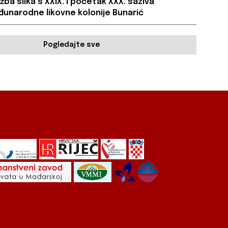
ožba slika s XXIX. i početak XXX. saziva
unarodne likovne kolonije Bunarić
Pogledajte sve