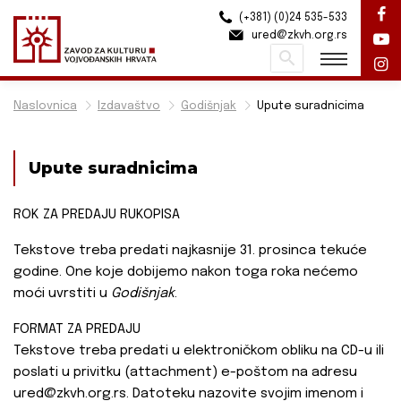
(+381) (0)24 535-533
ured@zkvh.org.rs
Pretraži
Naslovnica
Izdavaštvo
Godišnjak
Upute suradnicima
Upute suradnicima
ROK ZA PREDAJU RUKOPISA
Tekstove treba predati najkasnije 31. prosinca tekuće
godine. One koje dobijemo nakon toga roka nećemo
moći uvrstiti u
Godišnjak
.
FORMAT ZA PREDAJU
Tekstove treba predati u elektroničkom obliku na CD-u ili
poslati u privitku (attachment) e-poštom na adresu
ured@zkvh.org.rs. Datoteku nazovite svojim imenom i