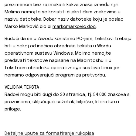
prezimenom bez razmaka ili kakva znaka između njih.
Molimo nemojte se koristiti dijakritičkim znakovima u
nazivu datoteke. Dobar naziv datoteke koju je poslao
Marko Marković bio bi
markomarkovic.doc
.
Budući da se u Zavodu koristimo PC-jem, tekstovi trebaju
biti u nekoj od inačica obradnika teksta u Wordu
operativnom sustavu Windows. Molimo nemojte
predavati tekstove napisane na Macintoshu ili u
tekstnom obradniku operativnoga sustava Linux jer
nemamo odgovarajući program za pretvorbu.
VELIČINA TEKSTA
Radovi mogu biti dugi do 30 stranica, tj. 54.000 znakova s
prazninama, uključujući sažetak, bilješke, literaturu i
priloge.
Detaljne upute za formatiranje rukopisa