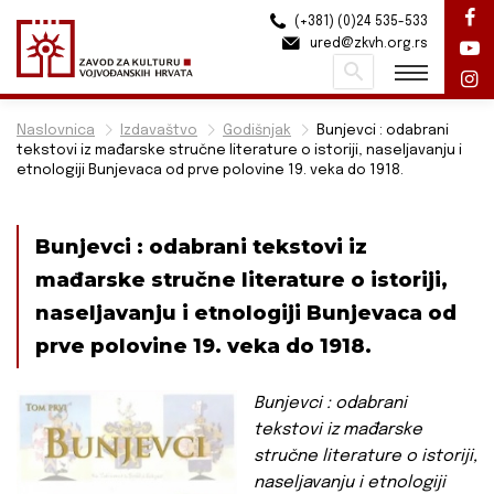
(+381) (0)24 535-533
ured@zkvh.org.rs
Pretraži
Naslovnica
Izdavaštvo
Godišnjak
Bunjevci : odabrani
tekstovi iz mađarske stručne literature o istoriji, naseljavanju i
etnologiji Bunjevaca od prve polovine 19. veka do 1918.
Bunjevci : odabrani tekstovi iz
mađarske stručne literature o istoriji,
naseljavanju i etnologiji Bunjevaca od
prve polovine 19. veka do 1918.
Bunjevci : odabrani
tekstovi iz mađarske
stručne literature o istoriji,
naseljavanju i etnologiji