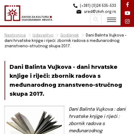
(+381) (0)24 535-533
ured@zkvh.org.rs
Pretraži
Naslovnica
Izdavaštvo
Godišnjak
Dani Balinta Vujkova -
dani hrvatske knjige i riječi: zbornik radova s međunarodnog
znanstveno-stručnog skupa 2017.
Dani Balinta Vujkova - dani hrvatske
knjige i riječi: zbornik radova s
međunarodnog znanstveno-stručnog
skupa 2017.
Dani Balinta Vujkova : dani
hrvatske knjige i riječi :
zbornik radova s
međunarodnog