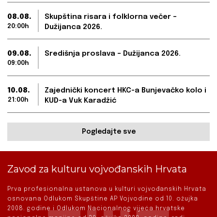
08.08.
Skupština risara i folklorna večer –
20:00h
Dužijanca 2026.
09.08.
Središnja proslava – Dužijanca 2026.
09:00h
10.08.
Zajednički koncert HKC-a Bunjevačko kolo i
21:00h
KUD-a Vuk Karadžić
Pogledajte sve
Zavod za kulturu vojvođanskih Hrvata
Prva profesionalna ustanova u kulturi vojvođanskih Hrvata
osnovana Odlukom Skupštine AP Vojvodine od 10. ožujka
2008. godine i Odlukom Nacionalnog vijeća hrvatske