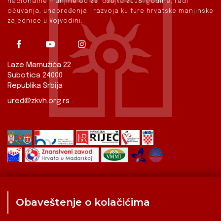
nacionalne manjine od 29. ožujka 2008. godine, radi
očuvanja, unapređenja i razvoja kulture hrvatske manjinske
zajednice u Vojvodini.
Laze Mamužića 22
Subotica 24000
Republika Srbija
ured@zkvh.org.rs
Obaveštenje o kolačićima
Zavod
Aktualnosti
Izdavaštvo
Digitalizirana baština