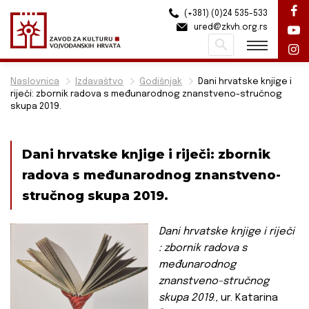
(+381) (0)24 535-533
ured@zkvh.org.rs
Pretraži
Naslovnica
Izdavaštvo
Godišnjak
Dani hrvatske knjige i
riječi: zbornik radova s međunarodnog znanstveno-stručnog
skupa 2019.
Dani hrvatske knjige i riječi: zbornik
radova s međunarodnog znanstveno-
stručnog skupa 2019.
Dani hrvatske knjige i riječi
: zbornik radova s
međunarodnog
znanstveno-stručnog
skupa 2019
.,
ur. Katarina