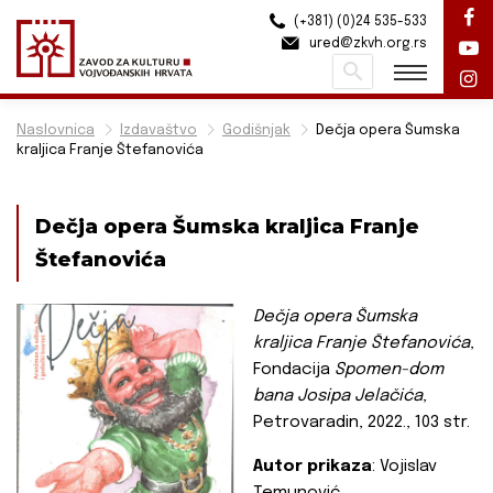
(+381) (0)24 535-533
ured@zkvh.org.rs
Pretraži
Naslovnica
Izdavaštvo
Godišnjak
Dečja opera Šumska
kraljica Franje Štefanovića
Dečja opera Šumska kraljica Franje
Štefanovića
Dečja opera Šumska
kraljica Franje Štefanovića
,
Fondacija
Spomen-dom
bana Josipa Jelačića
,
Petrovaradin, 2022., 103 str.
Autor prikaza
: Vojislav