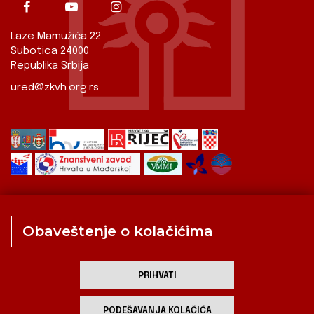
Laze Mamužića 22
Subotica 24000
Republika Srbija
ured@zkvh.org.rs
Obaveštenje o kolačićima
Zavod
Aktualnosti
Izdavaštvo
Digitalizirana baština
Hrvati u Srbiji
Kulturna scena
Kulturna baština
PRIHVATI
Zavod za kulturu vojvođanskih Hrvata
PODEŠAVANJA KOLAČIĆA