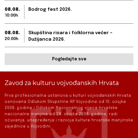
08.08.
Bodrog fest 2026.
10:00h
08.08.
Skupština risara i folklorna večer –
20:00h
Dužijanca 2026.
Pogledajte sve
Zavod za kulturu vojvođanskih Hrvata
Prva profesionalna ustanova u kulturi vojvođanskih Hrvata
osnovana Odlukom Skupštine AP Vojvodine od 10. ožujka
2008. godine i Odlukom Nacionalnog vijeća hrvatske
nacionalne manjine od 29. ožujka 2008. godine, radi
očuvanja, unapređenja i razvoja kulture hrvatske manjinske
zajednice u Vojvodini.