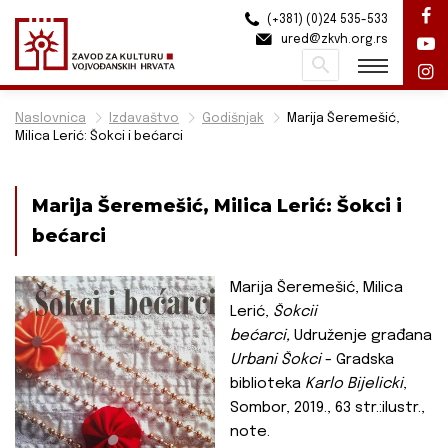
(+381) (0)24 535-533
ured@zkvh.org.rs
Pretraži
Naslovnica
Izdavaštvo
Godišnjak
Marija Šeremešić,
Milica Lerić: Šokci i bećarci
Marija Šeremešić, Milica Lerić: Šokci i
bećarci
Marija Šeremešić, Milica
Lerić,
Šokcii
bećarci,
Udruženje građana
Urbani
Šokci
- Gradska
biblioteka
Karlo Bijelicki
,
Sombor, 2019., 63 str.:ilustr.,
note.