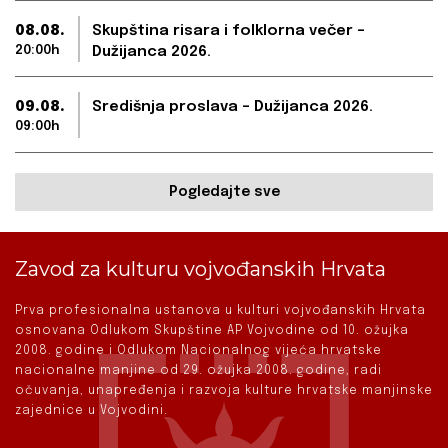
08.08.
Skupština risara i folklorna večer –
20:00h
Dužijanca 2026.
09.08.
Središnja proslava – Dužijanca 2026.
09:00h
Pogledajte sve
Zavod za kulturu vojvođanskih Hrvata
Prva profesionalna ustanova u kulturi vojvođanskih Hrvata
osnovana Odlukom Skupštine AP Vojvodine od 10. ožujka
2008. godine i Odlukom Nacionalnog vijeća hrvatske
nacionalne manjine od 29. ožujka 2008. godine, radi
očuvanja, unapređenja i razvoja kulture hrvatske manjinske
zajednice u Vojvodini.