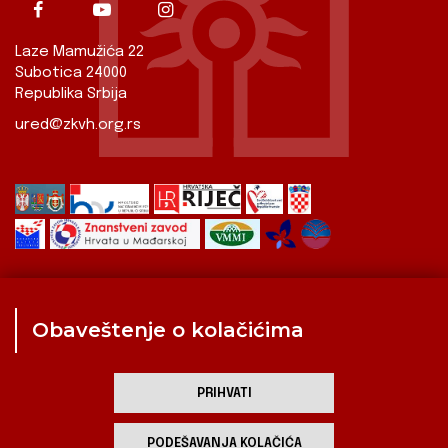
Laze Mamužića 22
Subotica 24000
Republika Srbija
ured@zkvh.org.rs
Obaveštenje o kolačićima
Zavod
Aktualnosti
Izdavaštvo
Digitalizirana baština
Hrvati u Srbiji
Kulturna scena
Kulturna baština
PRIHVATI
Zavod za kulturu vojvođanskih Hrvata
PODEŠAVANJA KOLAČIĆA