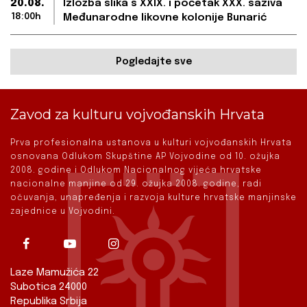
20.08.
Izložba slika s XXIX. i početak XXX. saziva
18:00h
Međunarodne likovne kolonije Bunarić
Pogledajte sve
Zavod za kulturu vojvođanskih Hrvata
Prva profesionalna ustanova u kulturi vojvođanskih Hrvata
osnovana Odlukom Skupštine AP Vojvodine od 10. ožujka
2008. godine i Odlukom Nacionalnog vijeća hrvatske
nacionalne manjine od 29. ožujka 2008. godine, radi
očuvanja, unapređenja i razvoja kulture hrvatske manjinske
zajednice u Vojvodini.
Laze Mamužića 22
Subotica 24000
Republika Srbija