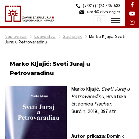
(+381) (0)24 535-533
ured@zkvh.org.rs
Pretraži
Naslovnica
Izdavaštvo
Godišnjak
Marko Kljajić: Sveti
Juraj u Petrovaradinu
Marko Kljajić: Sveti Juraj u
Petrovaradinu
Marko Kljajić,
Sveti Juraj u
Petrovaradinu
, Hrvatska
čitaonica
Fischer
,
Surčin,
2019., 397 str.
Autor prikaza
: Dominik