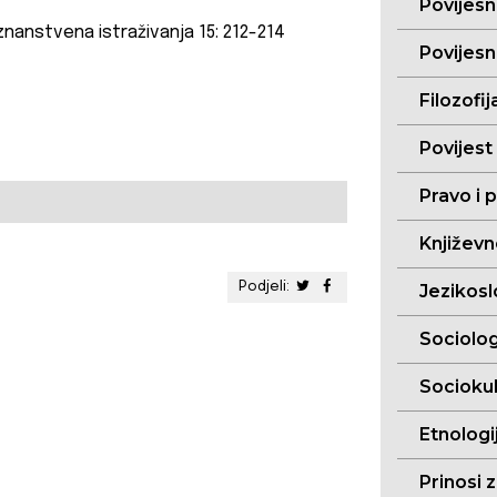
Povijesn
znanstvena istraživanja 15: 212-214
Povijesn
Filozofij
Povijest
Pravo i p
Književn
Podjeli:
Jezikoslo
Sociolog
Sociokul
Etnologij
Prinosi 