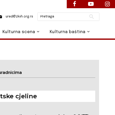
Pretraži
ured@zkvh.org.rs
Kulturna scena
Kulturna baština
uradnicima
ske cjeline