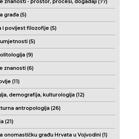
e znanosti - prostor, procesi, događaji (77)
a građa (5)
a i povijest filozofije (5)
 umjetnosti (5)
olitologija (9)
e znanosti (6)
vlje (11)
ija, demografija, kulturologija (12)
turna antropologija (26)
a (21)
za onomastičku građu Hrvata u Vojvodini (1)