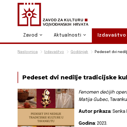
Zavod
Aktualnosti
Izdavaštv
Naslovnica
Izdavaštvo
Godišnjak
Pedeset dvi nedil
Pedeset dvi nedilje tradicijske k
Fenomen dečijih oper
Matija Gubec
, Tavankut
Autor prikaza
: Senka
Godina
: 2023.