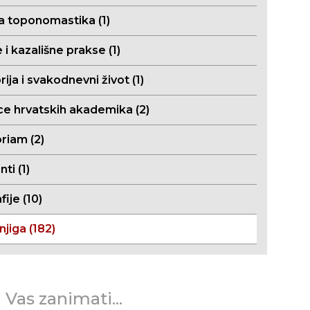
a toponomastika (1)
 i kazališne prakse (1)
ija i svakodnevni život (1)
ce hrvatskih akademika (2)
riam (2)
i (1)
fije (10)
njiga (182)
 Vas zanimati...