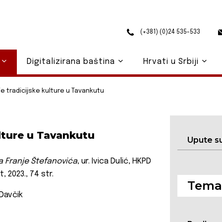
(+381) (0)24 535-533
o
Digitalizirana baština
Hrvati u Srbiji
je tradicijske kulture u Tavankutu
ulture u Tavankutu
Upute s
a Franje Štefanovića
, ur. Ivica Dulić, HKPD
, 2023., 74 str.
Temat
 Davčik