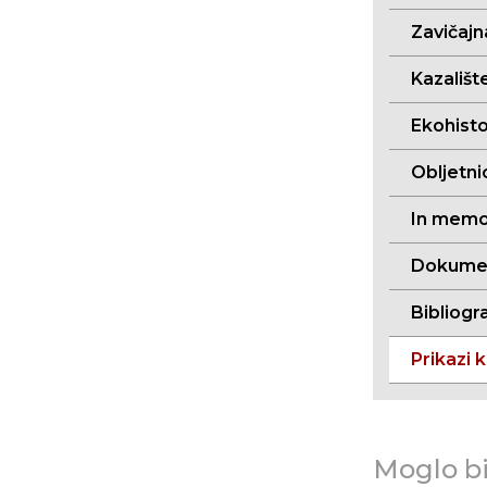
Zavičajn
Kazalište
Ekohistor
Obljetni
In memo
Dokument
Bibliogra
Prikazi k
Moglo bi