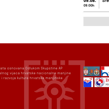
09.08.
Sre
09:00h
rvata osnovana Odlukom Skupštine AP
nalnog vijeća hrvatske nacionalne manjine
 i razvoja kulture hrvatske manjinske