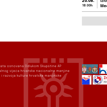
20.08.
Izl
18:00h
Međ
rvata osnovana Odlukom Skupštine AP
nalnog vijeća hrvatske nacionalne manjine
 i razvoja kulture hrvatske manjinske