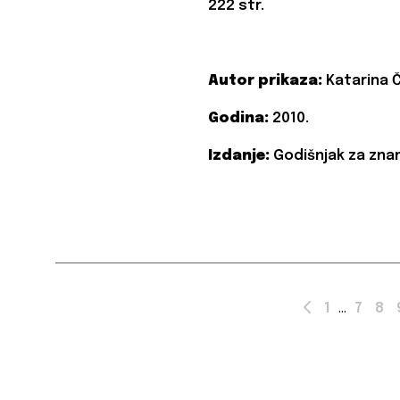
222 str.
Autor prikaza:
Katarina Č
Godina:
2010.
Izdanje:
Godišnjak za znan
1
7
8
...
Prev