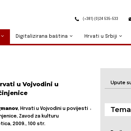
(+381) (0)24 535-533
o
Digitalizirana baština
Hrvati u Srbiji
Upute s
vati u Vojvodini u
činjenice
Temat
,
igmanov
, Hrvati u Vojvodini u povijesti
njenice, Zavod za kulturu
ica, 2009., 100 str.