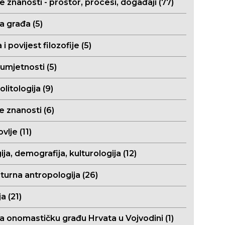
e znanosti - prostor, procesi, događaji (77)
a građa (5)
a i povijest filozofije (5)
 umjetnosti (5)
olitologija (9)
e znanosti (6)
vlje (11)
ija, demografija, kulturologija (12)
turna antropologija (26)
a (21)
za onomastičku građu Hrvata u Vojvodini (1)