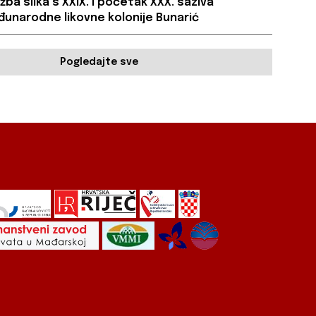
ožba slika s XXIX. i početak XXX. saziva
unarodne likovne kolonije Bunarić
Pogledajte sve