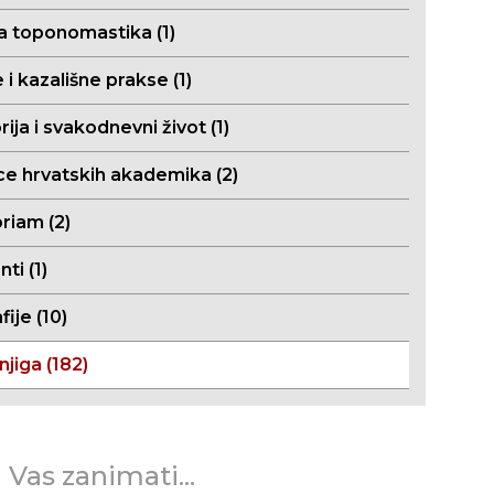
a toponomastika (1)
 i kazališne prakse (1)
ija i svakodnevni život (1)
ce hrvatskih akademika (2)
riam (2)
i (1)
fije (10)
njiga (182)
 Vas zanimati...