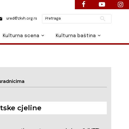
Pretraži
ured@zkvh.org.rs
Kulturna scena
Kulturna baština
uradnicima
ske cjeline