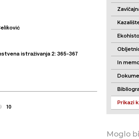
Zavičajn
Kazalište
eliković
Ekohistor
Obljetni
stvena istraživanja 2: 365-367
In memo
Dokument
Bibliogra
Prikazi k
9
10
Moglo bi