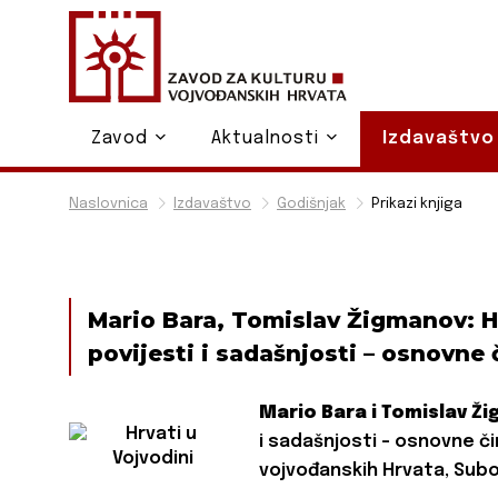
Zavod
Aktualnosti
Izdavaštv
Naslovnica
Izdavaštvo
Godišnjak
Prikazi knjiga
Mario Bara, Tomislav Žigmanov: Hr
povijesti i sadašnjosti – osnovne 
Mario Bara i Tomislav Ž
i sadašnjosti – osnovne či
vojvođanskih Hrvata, Subot