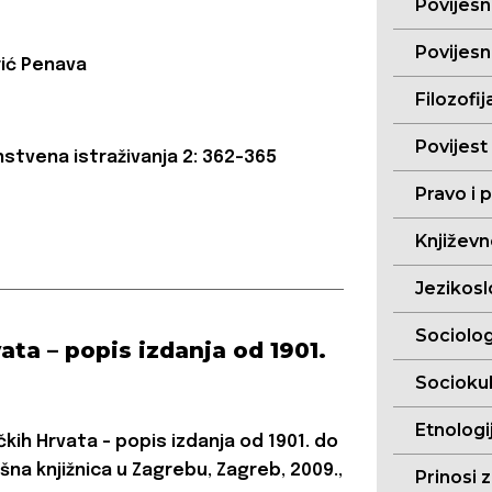
Povijesn
Povijesn
rić Penava
Filozofij
Povijest
stvena istraživanja 2: 362-365
Pravo i p
Književn
Jezikoslo
Sociolog
ata – popis izdanja od 1901.
Sociokul
Etnologij
ačkih Hrvata – popis izdanja od 1901. do
išna knjižnica u Zagrebu, Zagreb, 2009.,
Prinosi 