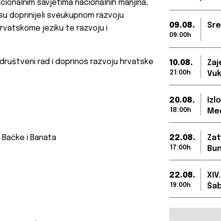
cionalnim savjetima nacionalnih manjina,
i su doprinijeli sveukupnom razvoju
09.08.
Sre
rvatskome jeziku te razvoju i
09:00h
društveni rad i doprinos razvoju hrvatske
10.08.
Zaj
21:00h
Vuk
20.08.
Izl
18:00h
Međ
, Bačke i Banata
22.08.
Zat
17:00h
Bun
22.08.
XIV
19:00h
Šab