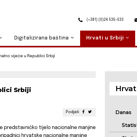
(+381) (0)24 535-533
Digitalizirana baština
Hrvati u Srbiji
lno vijeće u Republici Srbiji
Hrvati
ici Srbiji
Danas
Podjeli:
Statis
 je predstavničko tijelo nacionalne manjine
pripadnici hrvatske nacionalne manjine