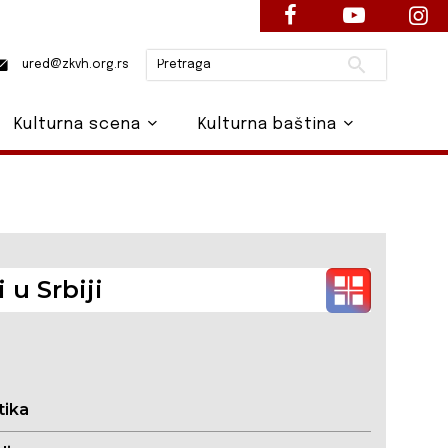
Pretraži
ured@zkvh.org.rs
Kulturna scena
Kulturna baština
 u Srbiji
tika