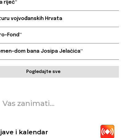
 riječ“
turu vojvođanskih Hrvata
Cro-Fond“
omen-dom bana Josipa Jelačića“
Pogledajte sve
 Vas zanimati...
jave i kalendar