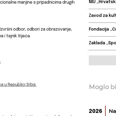
NIU „Hrvatska
cionalne manjine s pripadnicima drugih
Zavod za kul
, Izvršni odbor, odbori za obrazovanje,
Fondacija „
 i tajnik Vijeća.
Zaklada „Sp
5
u Republici Srbiji.
Moglo bi
Na
2026