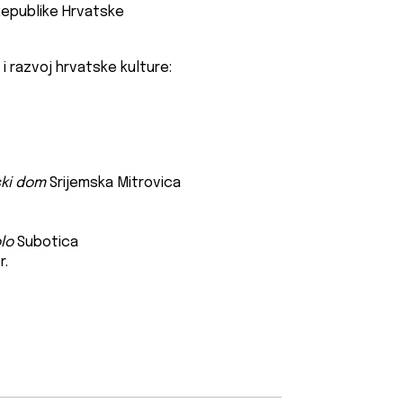
 Republike Hrvatske
i razvoj hrvatske kulture:
ski dom
Srijemska Mitrovica
lo
Subotica
r.