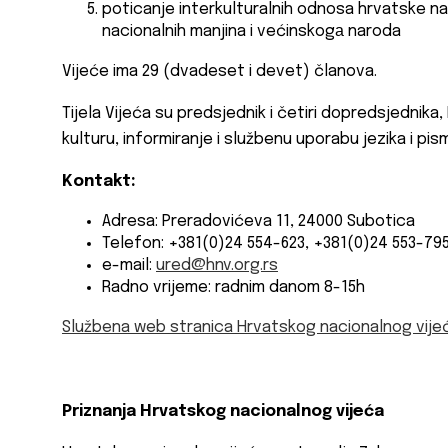
poticanje interkulturalnih odnosa hrvatske na
nacionalnih manjina i većinskogа naroda
Vijeće ima 29 (dvadeset i devet) članova.
Tijela Vijeća su predsjednik i četiri dopredsjednika
kulturu, informiranje i službenu uporabu jezika i pisma
Kontakt:
Adresa: Preradovićeva 11, 24000 Subotica
Telefon: +381(0)24 554-623, +381(0)24 553-79
e-mail:
ured@hnv.org.rs
Radno vrijeme: radnim danom 8-15h
Službena web stranica Hrvatskog nacionalnog vijeća 
Priznanja Hrvatskog nacionalnog vijeća