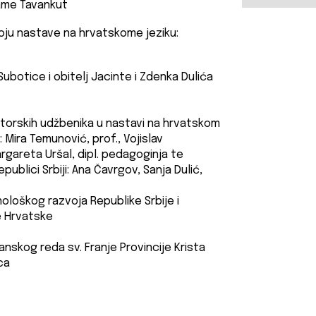
slame Tavankut
oju nastave na hrvatskome jeziku:
 Subotice i obitelj Jacinte i Zdenka Dulića
autorskih udžbenika u nastavi na hrvatskom
Mira Temunović, prof., Vojislav
argareta Uršal, dipl. pedagoginja te
publici Srbiji: Ana Čavrgov, Sanja Dulić,
nološkog razvoja Republike Srbije i
e Hrvatske
nskog reda sv. Franje Provincije Krista
ca