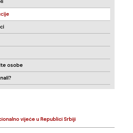
li
ucije
ci
te osobe
znali?
onalno vijeće u Republici Srbiji