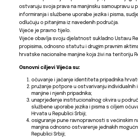
ostvaruju svoja prava na manjinsku samoupravu u p
informiranja i službene uporabe jezika i pisma, sudj
odlučuju o pitanjima iz navedenih područja.
Vijeće je pravno tijelo.
Vijeće obavlja svoju djelatnost sukladno Ustavu Rep
propisima, odnosno statutu i drugim pravnim aktima 
hrvatske nacionalne manjine koja živi na teritoriju R
Osnovni ciljevi Vije
ć
a su:
očuvanje i jačanje identiteta pripadnika hrvats
pružanje potpore u ostvarivanju individualnih 
manjine i njenih pripadnika;
unaprjeđenje institucionalnog okvira u područj
službene uporabe jezika i pisma s ciljem očuva
Hrvata u Republici Srbiji;
osiguranje pune ravnopravnosti s većinskim n
manjina odnosno ostvarenje jednakih mogućno
Republici Srbiji;