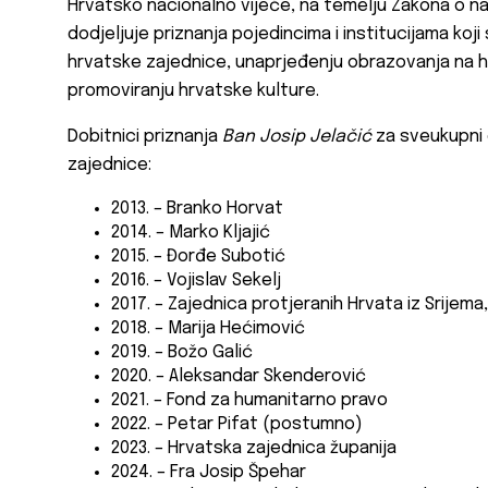
Hrvatsko nacionalno vijeće, na temelju Zakona o na
dodjeljuje priznanja pojedincima i institucijama koj
hrvatske zajednice, unaprjeđenju obrazovanja na h
promoviranju hrvatske kulture.
Dobitnici priznanja
Ban Josip Jelačić
za sveukupni 
zajednice:
2013. – Branko Horvat
2014. – Marko Kljajić
2015. – Đorđe Subotić
2016. – Vojislav Sekelj
2017. – Zajednica protjeranih Hrvata iz Srijema
2018. – Marija Hećimović
2019. – Božo Galić
2020. – Aleksandar Skenderović
2021. – Fond za humanitarno pravo
2022. – Petar Pifat (postumno)
2023. – Hrvatska zajednica županija
2024. – Fra Josip Špehar