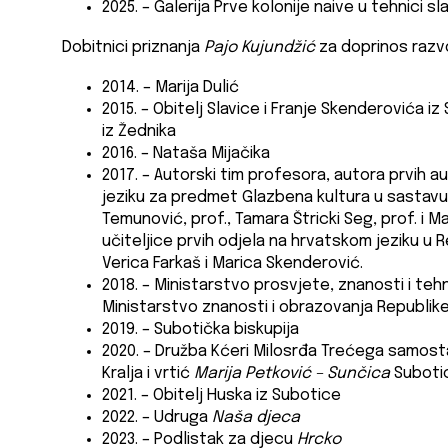
2025. – Galerija Prve kolonije naive u tehnici 
Dobitnici priznanja
Pajo Kujundžić
za doprinos razv
2014. – Marija Dulić
2015. – Obitelj Slavice i Franje Skenderovića iz
iz Žednika
2016. – Nataša Mijačika
2017. – Autorski tim profesora, autora prvih 
jeziku za predmet Glazbena kultura u sastavu: 
Temunović, prof., Tamara Štricki Seg, prof. i M
učiteljice prvih odjela na hrvatskom jeziku u Re
Verica Farkaš i Marica Skenderović.
2018. – Ministarstvo prosvjete, znanosti i teh
Ministarstvo znanosti i obrazovanja Republik
2019. – Subotička biskupija
2020. – Družba Kćeri Milosrđa Trećega samosta
Kralja i vrtić
Marija Petković – Sunčica
Suboti
2021. – Obitelj Huska iz Subotice
2022. – Udruga
Naša djeca
2023. – Podlistak za djecu
Hrcko