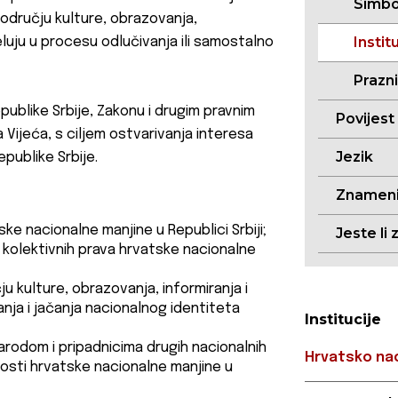
Simbo
odručju kulture, obrazovanja,
Instit
eluju u procesu odlučivanja ili samostalno
Prazni
ublike Srbije, Zakonu i drugim pravnim
Povijest
Vijeća, s ciljem ostvarivanja interesa
Jezik
epublike Srbije.
Znameni
ke nacionalne manjine u Republici Srbiji;
Jeste li 
i kolektivnih prava hrvatske nacionalne
u kulture, obrazovanja, informiranja i
nja i jačanja nacionalnog identiteta
Institucije
arodom i pripadnicima drugih nacionalnih
Hrvatsko naci
sti hrvatske nacionalne manjine u