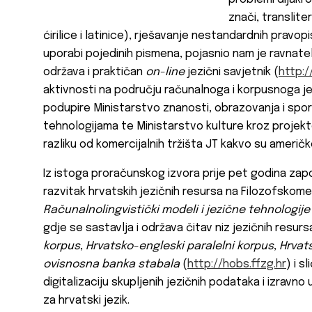
znači, transliter
ćirilice i latinice), rješavanje nestandardnih pravopis
uporabi pojedinih pismena, pojasnio nam je ravnatelj 
održava i praktičan
on-line
jezični savjetnik (
http://
aktivnosti na području računalnoga i korpusnoga jez
podupire Ministarstvo znanosti, obrazovanja i spo
tehnologijama te Ministarstvo kulture kroz projekte
razliku od komercijalnih tržišta JT kakvo su američko 
Iz istoga proračunskog izvora prije pet godina započ
razvitak hrvatskih jezičnih resursa na Filozofskome
Računalnolingvistički modeli i jezične tehnologije 
gdje se sastavlja i održava čitav niz jezičnih resurs
korpus
,
Hrvatsko-engleski paralelni korpus
,
Hrvats
ovisnosna banka
stabala
(
http://hobs.ffzg.hr
) i s
digitalizaciju skupljenih jezičnih podataka i izravn
za hrvatski jezik.