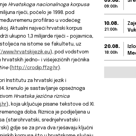
09.08.
Sre
anje
Hrvatskoga nacionalnoga korpusa
09:00h
ilijuna riječi, počelo je 1998. pod
 u međuvremenu profilirao u vodećeg
10.08.
Zaj
koj. Aktualni najveći hrvatski korpus
21:00h
Vuk
ži ukupno 1,3 milijarde riječi - pojavnica,
stoljeća na istome se fakultetu, uz
20.08.
Izl
//www.hrvatskijezik.eu
), pod vodstvom
18:00h
Međ
h hrvatskih jedno- i višejezičnih rječnika
tine
(
http://crodip.ffzg.hr
).
i Institutu za hrvatski jezik i
004. krenulo je sastavljanje opsežnoga
azivom
Hrvatska jezična riznica
j.hr
), koja uključuje pisane tekstove od XI.
remenoga doba. Riznica je podijeljena u
sa (starohrvatski, srednjehrvatski i
ki) gdje se za prva dva rješavaju ključni
onijskih korpusa što u hrvatskome slučaju