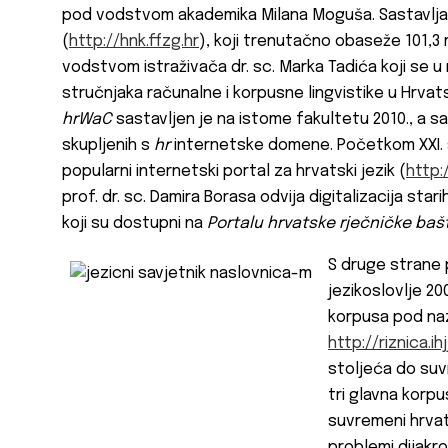
pod vodstvom akademika Milana Moguša. Sastavlj
(
http://hnk.ffzg.hr
), koji trenutačno obaseže 101,3 m
vodstvom istraživača dr. sc. Marka Tadića koji se
stručnjaka računalne i korpusne lingvistike u Hrvats
hrWaC
sastavljen je na istome fakultetu 2010., a sadr
skupljenih s
hr
internetske domene. Početkom XXI. 
popularni internetski portal za hrvatski jezik (
http:
prof. dr. sc. Damira Borasa odvija digitalizacija stari
koji su dostupni na
Portalu hrvatske rječničke baš
S druge strane pr
jezikoslovlje 2
korpusa pod n
http://riznica.ihj
stoljeća do suv
tri glavna korpu
suvremeni hrvats
problemi dijakr