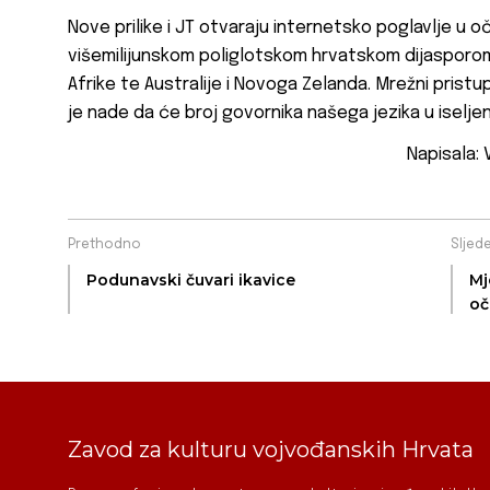
Nove prilike i JT otvaraju internetsko poglavlje u
višemilijunskom poliglotskom hrvatskom dijasporom
Afrike te Australije i Novoga Zelanda. Mrežni pristup
je nade da će broj govornika našega jezika u iseljen
Napisala: 
Prethodno
Sljed
Podunavski čuvari ikavice
Mj
oč
Zavod za kulturu vojvođanskih Hrvata