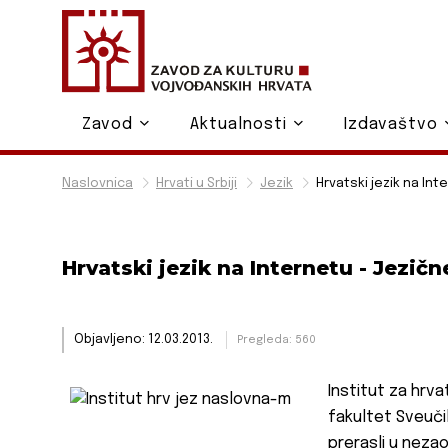
Zavod
Aktualnosti
Izdavaštvo
Naslovnica
Hrvati u Srbiji
Jezik
Hrvatski jezik na Int
Hrvatski jezik na Internetu - Jezičn
Objavljeno: 12.03.2013.
Pregleda: 560
Institut za hrvat
fakultet Sveuči
prerasli u neza