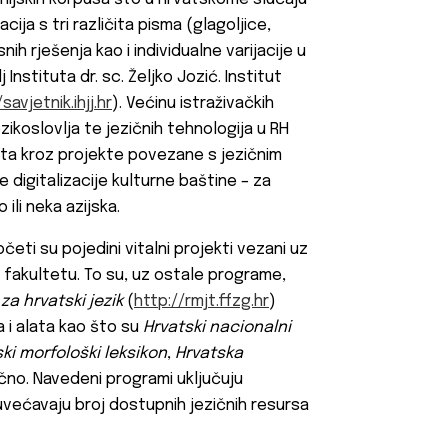
acija s tri različita pisma (glagoljice,
nih rješenja kao i individualne varijacije u
Instituta dr. sc. Željko Jozić. Institut
savjetnik.ihjj.hr
). Većinu istraživačkih
ikoslovlja te jezičnih tehnologija u RH
rta kroz projekte povezane s jezičnim
 digitalizacije kulturne baštine – za
ili neka azijska.
eti su pojedini vitalni projekti vezani uz
 fakultetu. To su, uz ostale programe,
za hrvatski jezik
(
http://rmjt.ffzg.hr
)
a i alata kao što su
Hrvatski nacionalni
ki morfološki leksikon
,
Hrvatska
lično. Navedeni programi uključuju
o uvećavaju broj dostupnih jezičnih resursa