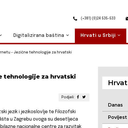
(+381) (0)24 535-533
Digitalizirana baština
Hrvati u Srbiji
ernetu - Jezične tehnologije za hrvatski
e tehnologije za hrvatski
Hrvati
Podjeli:
Danas
ski jezik i jezikoslovlje te Filozofski
Povijest
lišta u Zagrebu ovoga su desetljeća
obilazne nacionalne centre za razvitak