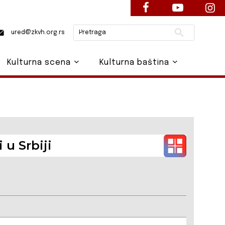
Pretraži
ured@zkvh.org.rs
Kulturna scena
Kulturna baština
 u Srbiji