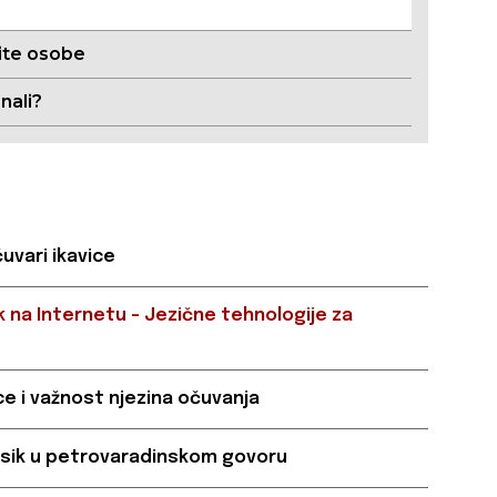
te osobe
znali?
uvari ikavice
ik na Internetu - Jezične tehnologije za
ce i važnost njezina očuvanja
eksik u petrovaradinskom govoru