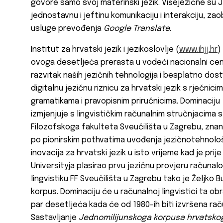
govore samo svoj materinski jezik. Višejezične su 
jednostavnu i jeftinu komunikaciju i interakciju, za
usluge prevođenja
Google Translate
.
Institut za hrvatski jezik i jezikoslovlje (
www.ihjj.hr
)
ovoga desetljeća prerasta u vodeći nacionalni cen
razvitak naših jezičnih tehnologija i besplatno dos
digitalnu jezičnu riznicu za hrvatski jezik s rječnicim
gramatikama i pravopisnim priručnicima. Dominaciju
izmjenjuje s lingvističkim računalnim stručnjacima s
Filozofskoga fakulteta Sveučilišta u Zagrebu, znan
po pionirskim pothvatima uvođenja jezičnotehnolo
inovacija za hrvatski jezik u isto vrijeme kad je pri
Universityja plasirao prvu jezičnu provjeru računal
lingvistiku FF Sveučilišta u Zagrebu tako je Željko B
korpus. Dominaciju će u računalnoj lingvistici ta o
par desetljeća kada će od 1980-ih biti izvršena rač
Sastavljanje
Jednomilijunskoga korpusa hrvatskog