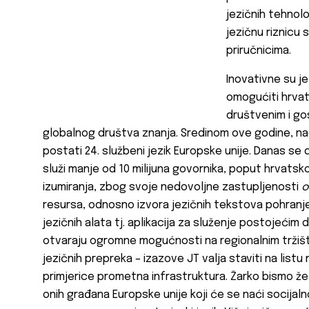
jezičnih tehnol
jezičnu riznicu 
priručnicima.
Inovativne su je
omogućiti hrvat
društvenim i go
globalnog društva znanja. Sredinom ove godine, nad
postati 24. službeni jezik Europske unije. Danas se
služi manje od 10 milijuna govornika, poput hrvats
izumiranja, zbog svoje nedovoljne zastupljenosti
o
resursa, odnosno izvora jezičnih tekstova pohranje
jezičnih alata tj. aplikacija za služenje postojećim
otvaraju ogromne mogućnosti na regionalnim tržišti
jezičnih prepreka – izazove JT valja staviti na listu
primjerice prometna infrastruktura. Žarko bismo želje
onih građana Europske unije koji će se naći socijal