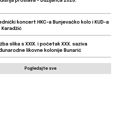
dišnja proslava – Dužijanca 2026.
ednički koncert HKC-a Bunjevačko kolo i KUD-a
 Karadžić
ožba slika s XXIX. i početak XXX. saziva
unarodne likovne kolonije Bunarić
Pogledajte sve