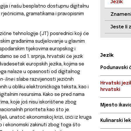
Jezik
ogija i našu besplatno dostupnu digitalnu
s rječnicima, gramatikama i pravopisnim
Znameni
Jeste li 
zične tehnologije (JT) posrednici koji će
skim građanima sudjelovanje u glavnim
spodarskim tijekovima europskog i
Jezik
amo se od 1. srpnja, hrvatski će jezik
 dvadesetak europskih jezika, kojima se
Podunavski č
koga nalaze u opasnosti od digitalnog
n-line
i slabe razvijenosti jezičnih
Hrvatski jez
nih u obliku elektroničkoga teksta, kao i
hrvatski
 digitalnim resursima. Kako se pred nama
ma, koje još nisu iskorištene zbog
Mjesto ikavi
 nacionalnih prioriteta kao što je
li, unatoč ekonomskoj krizi, izići iz kruga
Kulinarski l
no i ekonomski zakinuti zbog toga što