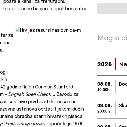
JT postale kanali za trenutačnu,
obilazeći jezične barijere poput besplatne
tar za
Moglo bi
tupnu
a,
Na
2026
og i
ških
08.08.
Bod
je 42 godine Ralph Gorin sa Stanford
10:00h
om -
English Spell Check
. U Zavodu za
ujas sastavio prvi hrvatski računalni
08.08.
Sku
brazovna ustanova održati tijekom idućih
20:00h
unalna obradba starih hrvatskih pisaca.
a književnoga jezika
započelo je 1976.