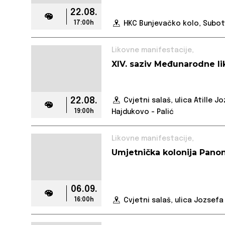
22.08.
17:00h
HKC Bunjevačko kolo, Subot
Likovne manifestacije,
XIV. saziv Međunarodne li
22.08.
Cvjetni salaš, ulica Atille J
19:00h
Hajdukovo - Palić
Likovne manifestacije,
Umjetnička kolonija Panon
06.09.
16:00h
Cvjetni salaš, ulica Jozsefa A