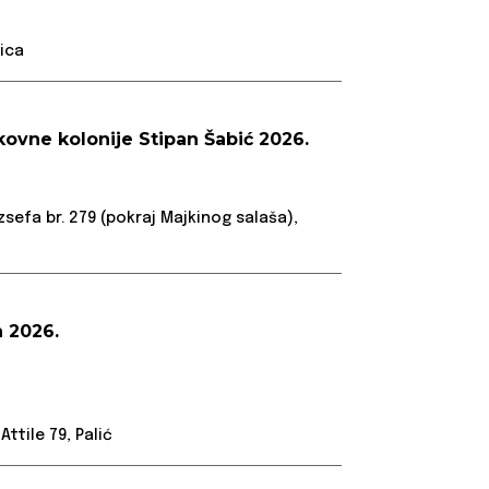
ica
kovne kolonije Stipan Šabić 2026.
ozsefa br. 279 (pokraj Majkinog salaša),
 2026.
ttile 79, Palić