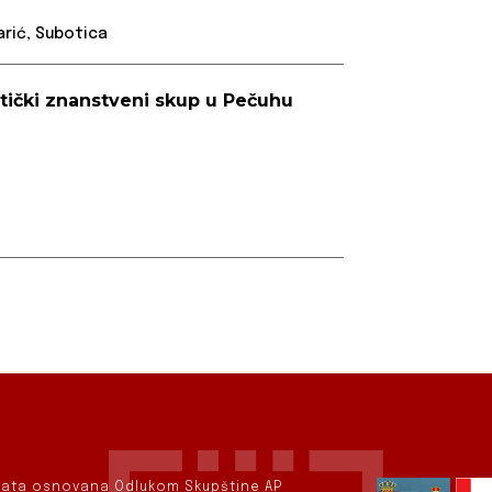
rić, Subotica
stički znanstveni skup u Pečuhu
rvata osnovana Odlukom Skupštine AP