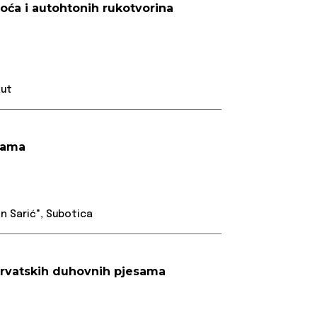
voća i autohtonih rukotvorina
kut
isama
n Sarić", Subotica
 hrvatskih duhovnih pjesama