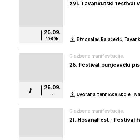
XVI. Tavankutski festival 
26.09.
10:00h
Etnosalaš Balažević, Tavan
Glazbene manifestacije,
26. Festival bunjevački p
26.09.
-
Dvorana tehničke škole "Iva
Glazbene manifestacije,
21. HosanaFest - Festival