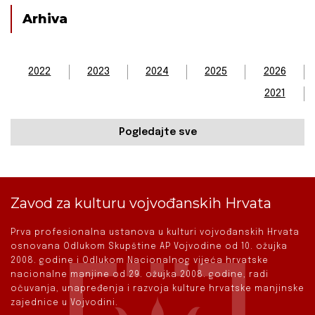
Arhiva
2022
2023
2024
2025
2026
2021
Pogledajte sve
Zavod za kulturu vojvođanskih Hrvata
Prva profesionalna ustanova u kulturi vojvođanskih Hrvata
osnovana Odlukom Skupštine AP Vojvodine od 10. ožujka
2008. godine i Odlukom Nacionalnog vijeća hrvatske
nacionalne manjine od 29. ožujka 2008. godine, radi
očuvanja, unapređenja i razvoja kulture hrvatske manjinske
zajednice u Vojvodini.