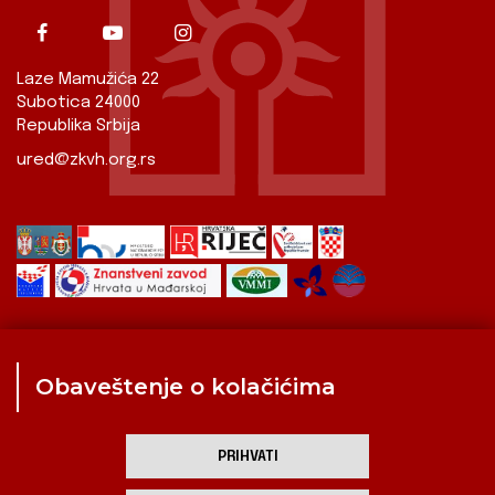
Laze Mamužića 22
Subotica 24000
Republika Srbija
ured@zkvh.org.rs
Obaveštenje o kolačićima
Zavod
Aktualnosti
Izdavaštvo
Digitalizirana baština
Hrvati u Srbiji
Kulturna scena
Kulturna baština
PRIHVATI