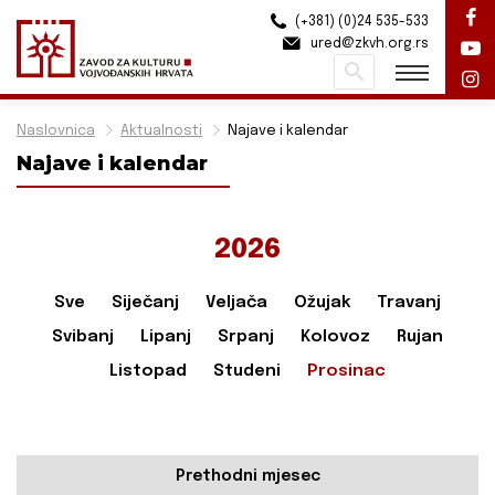
(+381) (0)24 535-533
ured@zkvh.org.rs
Pretraži
Naslovnica
Aktualnosti
Najave i kalendar
Najave i kalendar
2026
Sve
Siječanj
Veljača
Ožujak
Travanj
Svibanj
Lipanj
Srpanj
Kolovoz
Rujan
Listopad
Studeni
Prosinac
Prethodni mjesec