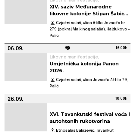
Likovne manifestacije,
XIV. saziv Međunarodne
likovne kolonije Stipan Šabić
2026.
Cvjetni salaš, ulica Atille Jozsefa br.
279 (pokraj Majkinog salaša), Hajdukovo -
Palić
06.09.
16:00h
Likovne manifestacije,
Umjetnička kolonija Panon
2026.
Cvjetni salaš, ulica Jozsefa Attile 79,
Palić
26.09.
10:00h
XVI. Tavankutski festival voća i
autohtonih rukotvorina
Etnosalaš Balažević, Tavankut