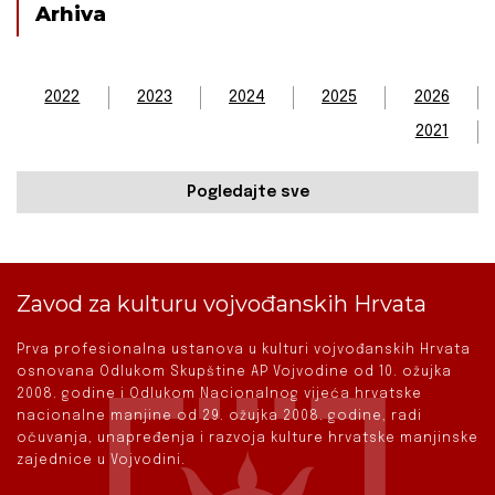
Arhiva
2022
2023
2024
2025
2026
2021
Pogledajte sve
Zavod za kulturu vojvođanskih Hrvata
Prva profesionalna ustanova u kulturi vojvođanskih Hrvata
osnovana Odlukom Skupštine AP Vojvodine od 10. ožujka
2008. godine i Odlukom Nacionalnog vijeća hrvatske
nacionalne manjine od 29. ožujka 2008. godine, radi
očuvanja, unapređenja i razvoja kulture hrvatske manjinske
zajednice u Vojvodini.