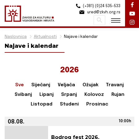
(+381) (0)24 535-533
ured@zkvh.org.rs
Pretraži
Naslovnica
Aktualnosti
Najave i kalendar
Najave i kalendar
2026
Sve
Siječanj
Veljača
Ožujak
Travanj
Svibanj
Lipanj
Srpanj
Kolovoz
Rujan
Listopad
Studeni
Prosinac
08.08.
10:00h
Bodrog fest 2026.