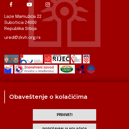
Laze Mamužića 22
Subotica 24000
Republika Srbija
ured@zkvh.org.rs
Obaveštenje o kolačićima
Zavod
Aktualnosti
Izdavaštvo
Digitalizirana baština
Hrvati u Srbiji
Kulturna scena
Kulturna baština
PRIHVATI