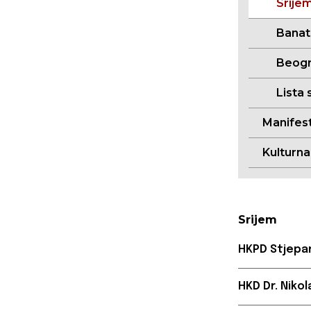
Srije
Banat
Beogr
Lista 
Manifest
Kulturn
Srijem
HKPD Stjepan
HKD Dr. Niko