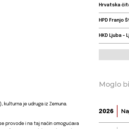
Hrvatska čit
HPD Franjo Š
HKD Ljuba – 
Moglo bi
 kulturna je udruga iz Zemuna.
Na
2026
e se provode i na taj način omogućava