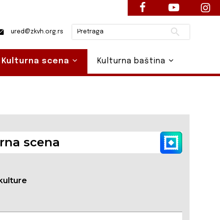
Pretraži
ured@zkvh.org.rs
Kulturna scena
Kulturna baština
rna scena
kulture
a