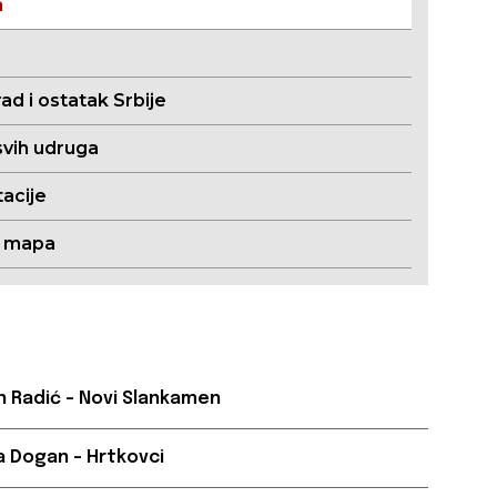
m
ad i ostatak Srbije
svih udruga
acije
a mapa
 Radić – Novi Slankamen
la Dogan – Hrtkovci