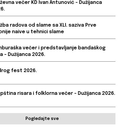
iževna večer KD Ivan Antunović – Dužijanca
6.
ožba radova od slame sa XLI. saziva Prve
onije naive u tehnici slame
buraška večer i predstavljanje bandaškog
a – Dužijanca 2026.
rog fest 2026.
pština risara i folklorna večer – Dužijanca 2026.
Pogledajte sve