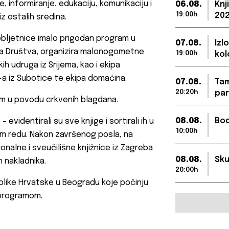
, informiranje, edukaciju, komunikaciju i
06.08.
Knj
19:00h
202
 ostalih sredina.
bljetnice imalo prigodan program u
07.08.
Izl
ca Društva, organizira malonogometne
19:00h
kol
h udruga iz Srijema, kao i ekipa
a iz Subotice te ekipa domaćina.
07.08.
Tam
20:20h
par
om u povodu crkvenih blagdana.
08.08.
Bod
 evidentirali su sve knjige i sortirali ih u
10:00h
om redu. Nakon završenog posla, na
ionalne i sveučilišne knjižnice iz Zagreba
08.08.
Sku
h nakladnika.
20:00h
blike Hrvatske u Beogradu koje počinju
 programom.