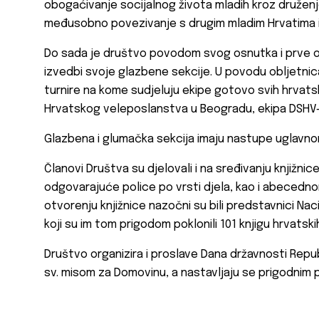
obogaćivanje socijalnog života mladih kroz druženje
međusobno povezivanje s drugim mladim Hrvatima iz
Do sada je društvo povodom svog osnutka i prve o
izvedbi svoje glazbene sekcije. U povodu obljetni
turnire na kome sudjeluju ekipe gotovo svih hrvatski
Hrvatskog veleposlanstva u Beogradu, ekipa DSHV-
Glazbena i glumačka sekcija imaju nastupe uglavn
Članovi Društva su djelovali i na sređivanju knjižnice –
odgovarajuće police po vrsti djela, kao i abecedn
otvorenju knjižnice nazočni su bili predstavnici Nac
koji su im tom prigodom poklonili 101 knjigu hrvatski
Društvo organizira i proslave Dana državnosti Repu
sv. misom za Domovinu, a nastavljaju se prigodnim