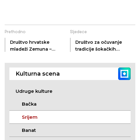
Prethodno
Sljedeće
Društvo hrvatske
Društvo za očuvanje
mladeži Zemuna –
tradicije šokačkih
Zemun
Hrvata Gibarac –
Gibarac
Kulturna scena
Udruge kulture
Bačka
Srijem
Banat