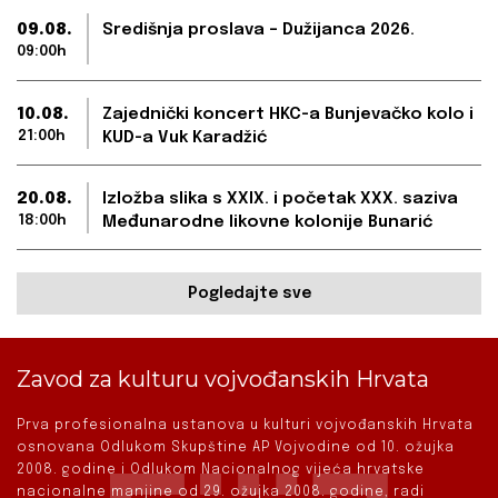
09.08.
Središnja proslava – Dužijanca 2026.
09:00h
10.08.
Zajednički koncert HKC-a Bunjevačko kolo i
21:00h
KUD-a Vuk Karadžić
20.08.
Izložba slika s XXIX. i početak XXX. saziva
18:00h
Međunarodne likovne kolonije Bunarić
Pogledajte sve
Zavod za kulturu vojvođanskih Hrvata
Prva profesionalna ustanova u kulturi vojvođanskih Hrvata
osnovana Odlukom Skupštine AP Vojvodine od 10. ožujka
2008. godine i Odlukom Nacionalnog vijeća hrvatske
nacionalne manjine od 29. ožujka 2008. godine, radi