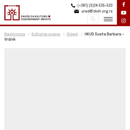
(+381) (0)24 535-533
ured@zkvh.org.rs
Pretraži
Naslovnica
Kulturna scena
Srijem
HKUD Sveta Barbara –
Vrdnik