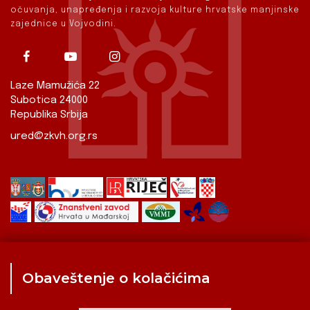
očuvanja, unapređenja i razvoja kulture hrvatske manjinske
zajednice u Vojvodini.
Laze Mamužića 22
Subotica 24000
Republika Srbija
ured@zkvh.org.rs
Obaveštenje o kolačićima
Zavod
Aktualnosti
Izdavaštvo
Digitalizirana baština