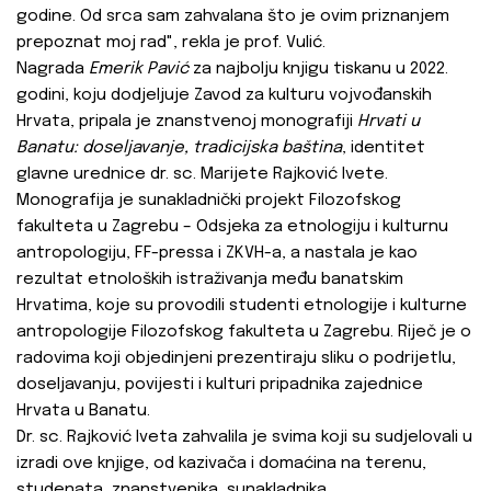
godine. Od srca sam zahvalana što je ovim priznanjem
prepoznat moj rad", rekla je prof. Vulić.
Nagrada
Emerik Pavić
za najbolju knjigu tiskanu u 2022.
godini, koju dodjeljuje Zavod za kulturu vojvođanskih
Hrvata, pripala je znanstvenoj monografiji
Hrvati u
Banatu:
doseljavanje, tradicijska baština
, identitet
glavne urednice dr. sc. Marijete Rajković Ivete.
Monografija je sunakladnički projekt Filozofskog
fakulteta u Zagrebu – Odsjeka za etnologiju i kulturnu
antropologiju, FF-pressa i ZKVH-a, a nastala je kao
rezultat etnoloških istraživanja među banatskim
Hrvatima, koje su provodili studenti etnologije i kulturne
antropologije Filozofskog fakulteta u Zagrebu. Riječ je o
radovima koji objedinjeni prezentiraju sliku o podrijetlu,
doseljavanju, povijesti i kulturi pripadnika zajednice
Hrvata u Banatu.
Dr. sc. Rajković Iveta zahvalila je svima koji su sudjelovali u
izradi ove knjige, od kazivača i domaćina na terenu,
studenata, znanstvenika, sunakladnika.