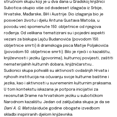
stručnom skupu koji je u dva dana u Gradskoj knjižnici
Subotica okupio više od dvadeset izlagača iz Srbije,
Hrvatske, Mađarske, BiH i Austrije. Dio izlaganja bio je
posvećen životu i djelu Antuna Gustava Matoša, u
povodu već spomenute 150. obljetnice od njegova
rođenja. Od velikana tematizirani su i pojedini aspekti
vezani za biskupa Lajču Budanovića (povodom 150.
obljetnice smrti) ili dramskoga pisca Matije Poljakovića
(povodom 50. obljetnice smrti). Bilo je riječi i o kazalištu,
književnosti i jeziku (govorima), kulturnoj povijesti, zaštiti
nematerijalnih kulturnih dobara, knjižničarstvu...
Sudionici skupa pohvalili su aktivnosti ovdašnjih Hrvata i
njihovih institucija na očuvanju svoje kulturne baštine i
jezika, kao i aktivnosti u suvremenim kulturnim praksama.
U tom kontekstu iskazana je potpora inicijativi za
reosnutak Drame na hrvatskom jeziku u subotičkom
Narodnom kazalištu. Jedan od zaključaka skupa je da se
Dani A. G. Matoša
iduće godine obogate izvedbom
skladbi inspiriranih djelom književnika.