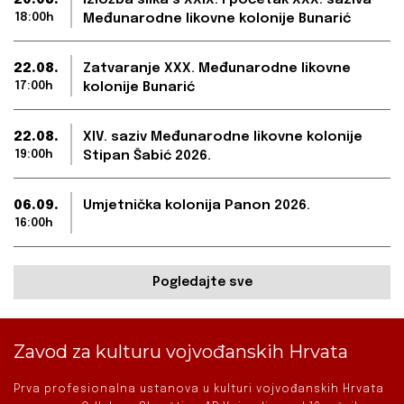
20.08.
Izložba slika s XXIX. i početak XXX. saziva
18:00h
Međunarodne likovne kolonije Bunarić
22.08.
Zatvaranje XXX. Međunarodne likovne
17:00h
kolonije Bunarić
22.08.
XIV. saziv Međunarodne likovne kolonije
19:00h
Stipan Šabić 2026.
06.09.
Umjetnička kolonija Panon 2026.
16:00h
Pogledajte sve
Zavod za kulturu vojvođanskih Hrvata
Prva profesionalna ustanova u kulturi vojvođanskih Hrvata