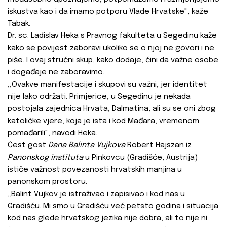
iskustva kao i da imamo potporu Vlade Hrvatske", kaže
Tabak.
Dr. sc. Ladislav Heka s Pravnog fakulteta u Segedinu kaže
kako se povijest zaboravi ukoliko se o njoj ne govori i ne
piše. I ovaj stručni skup, kako dodaje, čini da važne osobe
i događaje ne zaboravimo.
‚‚Ovakve manifestacije i skupovi su važni, jer identitet
nije lako održati. Primjerice, u Segedinu je nekada
postojala zajednica Hrvata, Dalmatina, ali su se oni zbog
katoličke vjere, koja je ista i kod Mađara, vremenom
pomađarili", navodi Heka.
Čest gost
Dana Balinta Vujkova
Robert Hajszan iz
Panonskog instituta
u Pinkovcu (Gradišće, Austrija)
ističe važnost povezanosti hrvatskih manjina u
panonskom prostoru.
‚‚Balint Vujkov je istraživao i zapisivao i kod nas u
Gradišću. Mi smo u Gradišću već petsto godina i situacija
kod nas glede hrvatskog jezika nije dobra, ali to nije ni