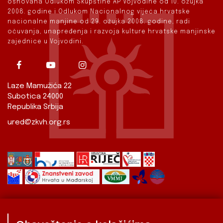
osnovana Odlukom Skupštine AP Vojvodine od 10. ožujka
2008. godine i Odlukom Nacionalnog vijeća hrvatske
nacionalne manjine od 29. ožujka 2008. godine, radi
očuvanja, unapređenja i razvoja kulture hrvatske manjinske
zajednice u Vojvodini.
Laze Mamužića 22
Subotica 24000
Republika Srbija
ured@zkvh.org.rs