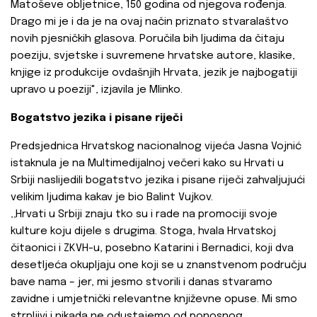
Matoševe obljetnice, 150 godina od njegova rođenja.
Drago mi je i da je na ovaj način priznato stvaralaštvo
novih pjesničkih glasova. Poručila bih ljudima da čitaju
poeziju, svjetske i suvremene hrvatske autore, klasike,
knjige iz produkcije ovdašnjih Hrvata, jezik je najbogatiji
upravo u poeziji", izjavila je Mlinko.
Bogatstvo jezika i pisane riječi
Predsjednica Hrvatskog nacionalnog vijeća Jasna Vojnić
istaknula je na Multimedijalnoj večeri kako su Hrvati u
Srbiji naslijedili bogatstvo jezika i pisane riječi zahvaljujući
velikim ljudima kakav je bio Balint Vujkov.
‚‚Hrvati u Srbiji znaju tko su i rade na promociji svoje
kulture koju dijele s drugima. Stoga, hvala Hrvatskoj
čitaonici i ZKVH-u, posebno Katarini i Bernadici, koji dva
desetljeća okupljaju one koji se u znanstvenom području
bave nama – jer, mi jesmo stvorili i danas stvaramo
zavidne i umjetnički relevantne književne opuse. Mi smo
strpljivi i nikada ne odustajemo od ponosnog