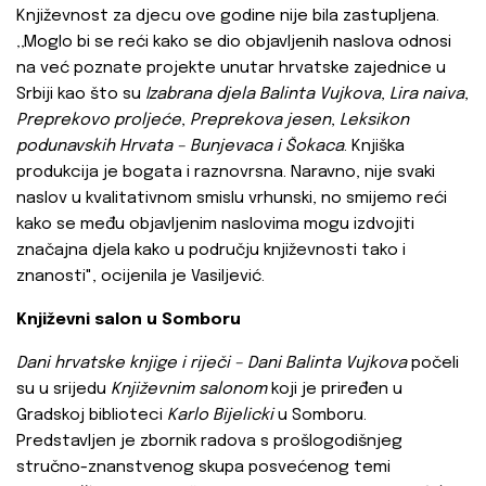
Književnost za djecu ove godine nije bila zastupljena.
‚‚Moglo bi se reći kako se dio objavljenih naslova odnosi
na već poznate projekte unutar hrvatske zajednice u
Srbiji kao što su
Izabrana djela Balinta Vujkova
,
Lira naiva
,
Preprekovo proljeće
,
Preprekova jesen
,
Leksikon
podunavskih Hrvata – Bunjevaca i Šokaca
. Knjiška
produkcija je bogata i raznovrsna. Naravno, nije svaki
naslov u kvalitativnom smislu vrhunski, no smijemo reći
kako se među objavljenim naslovima mogu izdvojiti
značajna djela kako u području književnosti tako i
znanosti", ocijenila je Vasiljević.
Književni salon u Somboru
Dani hrvatske knjige i riječi – Dani Balinta Vujkova
počeli
su u srijedu
Književnim salonom
koji je priređen u
Gradskoj biblioteci
Karlo Bijelicki
u Somboru.
Predstavljen je zbornik radova s prošlogodišnjeg
stručno-znanstvenog skupa posvećenog temi