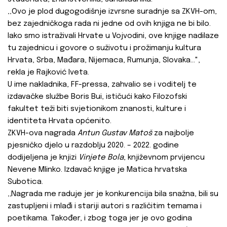
‚‚Ovo je plod dugogodišnje izvrsne suradnje sa ZKVH-om,
bez zajedničkoga rada ni jedne od ovih knjiga ne bi bilo.
Iako smo istraživali Hrvate u Vojvodini, ove knjige nadilaze
tu zajednicu i govore o suživotu i prožimanju kultura
Hrvata, Srba, Mađara, Nijemaca, Rumunja, Slovaka...",
rekla je Rajković Iveta.
U ime nakladnika, FF-pressa, zahvalio se i voditelj te
izdavačke službe Boris Bui, ističući kako Filozofski
fakultet teži biti svjetionikom znanosti, kulture i
identiteta Hrvata općenito.
ZKVH-ova nagrada
Antun Gustav Matoš
za najbolje
pjesničko djelo u razdoblju 2020. – 2022. godine
dodijeljena je knjizi
Vinjete Bola
, književnom prvijencu
Nevene Mlinko. Izdavač knjige je Matica hrvatska
Subotica.
‚‚Nagrada me raduje jer je konkurencija bila snažna, bili su
zastupljeni i mlađi i stariji autori s različitim temama i
poetikama. Također, i zbog toga jer je ovo godina