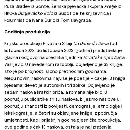
Ruža Silađev iz Sonte, Ženska pjevačka skupina
Prelje
iz
HKC-a
Bunjevačko kolo
iz Subotice te književnica i
kolumnistica Ivana Ćurić iz Tomislavgrada.
Godišnja produkcija
Knjišku produkciju Hrvata u Srbiji
Od Dana do Dana
(od
listopada 2022. do listopada 2023. godine) predstavila je
glavna i odgovorna urednika tjednika
Hrvatska riječ
Zlata
Vasiljević. U navedenom razdoblju objavljeno je 33 knjige,
što je po brojnosti slično prethodnim godinama.
Među novim naslovima najviše je poezije – čak je 13 knjiga
pjesama: devet je autorskih i tri zbirke. Objavljeno je
sedam naslova kratkih priča, a romana nije bilo. U
području publicistike tri su naslova, bilježimo naslove u
području znanosti iz povijesti, demografije, etnologije i
leksikografije, a četiri su objavljene knjige iz područja
umjetnosti. Kao i prijašnjih godina pjesnička produkcija,
ove godine s čak 13 naslova, ostala je najizraženija.