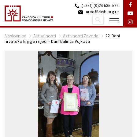
(+381) (0)24 535-533
ured@zkvh.org.rs
Pretraži
Naslovnica
Aktualnosti
Aktivnosti Zavoda
22. Dani
hrvatske knjige i riječi - Dani Balinta Vujkova