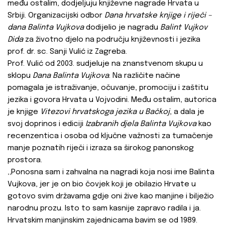
među ostalim, dodjeljuju književne nagrade Hrvata u
Srbiji. Organizacijski odbor
Dana hrvatske knjige i riječi –
dana Balinta Vujkova
dodijelio je nagradu
Balint Vujkov
Dida
za životno djelo na području književnosti i jezika
prof. dr. sc. Sanji Vulić iz Zagreba.
Prof. Vulić od 2003. sudjeluje na znanstvenom skupu u
sklopu
Dana Balinta Vujkova
. Na različite načine
pomagala je istraživanje, očuvanje, promociju i zaštitu
jezika i govora Hrvata u Vojvodini. Među ostalim, autorica
je knjige
Vitezovi hrvatskoga jezika u Bačkoj
, a dala je
svoj doprinos i ediciji
Izabranih djela Balinta Vujkova
kao
recenzentica i osoba od ključne važnosti za tumačenje
manje poznatih riječi i izraza sa širokog panonskog
prostora.
‚‚Ponosna sam i zahvalna na nagradi koja nosi ime Balinta
Vujkova, jer je on bio čovjek koji je obilazio Hrvate u
gotovo svim državama gdje oni žive kao manjine i bilježio
narodnu prozu. Isto to sam kasnije zapravo radila i ja.
Hrvatskim manjinskim zajednicama bavim se od 1989.