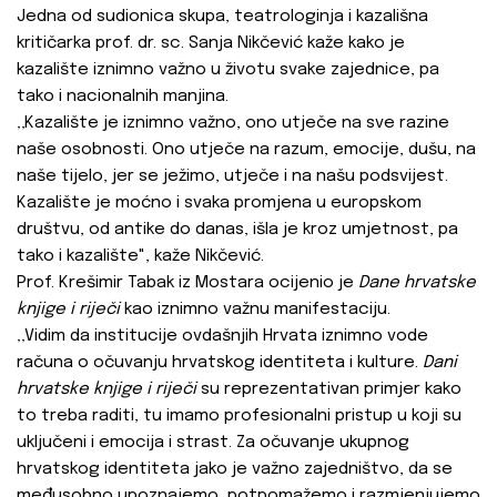
Jedna od sudionica skupa, teatrologinja i kazališna
kritičarka prof. dr. sc. Sanja Nikčević kaže kako je
kazalište iznimno važno u životu svake zajednice, pa
tako i nacionalnih manjina.
‚‚Kazalište je iznimno važno, ono utječe na sve razine
naše osobnosti. Ono utječe na razum, emocije, dušu, na
naše tijelo, jer se ježimo, utječe i na našu podsvijest.
Kazalište je moćno i svaka promjena u europskom
društvu, od antike do danas, išla je kroz umjetnost, pa
tako i kazalište", kaže Nikčević.
Prof. Krešimir Tabak iz Mostara ocijenio je
Dane hrvatske
knjige i riječi
kao iznimno važnu manifestaciju.
‚‚Vidim da institucije ovdašnjih Hrvata iznimno vode
računa o očuvanju hrvatskog identiteta i kulture.
Dani
hrvatske knjige i riječi
su reprezentativan primjer kako
to treba raditi, tu imamo profesionalni pristup u koji su
uključeni i emocija i strast. Za očuvanje ukupnog
hrvatskog identiteta jako je važno zajedništvo, da se
međusobno upoznajemo, potpomažemo i razmjenjujemo