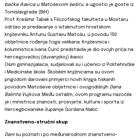
bačka ikavica u Matoševom šeširu
, a ugostio je goste iz
Tomislavgrada (BiH).
Prof. Krešimir Tabak s Filozofskog fakulteta u Mostaru
održao je predavanje o istaknutom hrvatskom
književniku Antunu Gustavu Matošu, u povodu 150.
obljetnice rođenja toga velikana. Književnica i
kolumnistica Ivana Ćurić predstavila je dio svojih priča na
hercegovačkoj (duvanjskoj) ikavici.
Osim gimnazijalaca, sudjelovali su i učenici iz Politehničke
i Medicinske škole. Školskim knjižnicama su ovom
prigodom darovani primjerci novih knjiga tiskanih
povodom Matoševe obljetnice i ovogodišnjih
Dana
Balinta Vujkova
. Među ostalim, ovom programu nazočila
je i ministrica znanosti, prosvjete, kulture i sporta iz
Hercegbosanske županije Gordana Nakić.
Znanstveno-stručni skup
Dani
su poznati i po međunarodnom znanstveno-