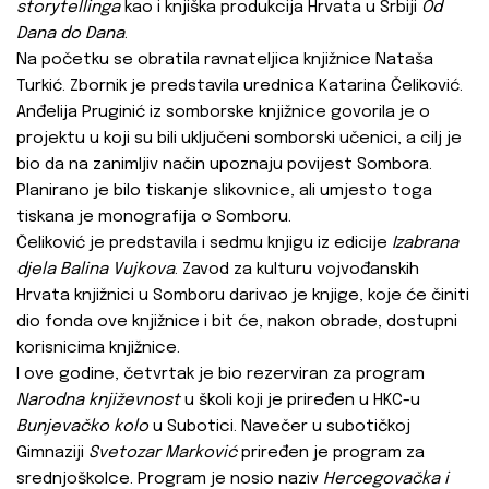
storytellinga
kao i knjiška produkcija Hrvata u Srbiji
Od
Dana do Dana
.
Na početku se obratila ravnateljica knjižnice Nataša
Turkić. Zbornik je predstavila urednica Katarina Čeliković.
Anđelija Pruginić iz somborske knjižnice govorila je o
projektu u koji su bili uključeni somborski učenici, a cilj je
bio da na zanimljiv način upoznaju povijest Sombora.
Planirano je bilo tiskanje slikovnice, ali umjesto toga
tiskana je monografija o Somboru.
Čeliković je predstavila i sedmu knjigu iz edicije
Izabrana
djela Balina Vujkova
. Zavod za kulturu vojvođanskih
Hrvata knjižnici u Somboru darivao je knjige, koje će činiti
dio fonda ove knjižnice i bit će, nakon obrade, dostupni
korisnicima knjižnice.
I ove godine, četvrtak je bio rezerviran za program
Narodna književnost
u školi koji je priređen u HKC-u
Bunjevačko kolo
u Subotici. Navečer u subotičkoj
Gimnaziji
Svetozar Marković
priređen je program za
srednjoškolce. Program je nosio naziv
Hercegovačka i