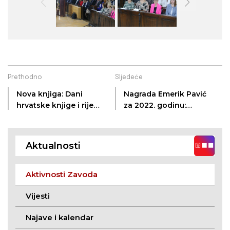
Prethodno
Sljedeće
Nova knjiga: Dani
Nagrada Emerik Pavić
hrvatske knjige i riječi
za 2022. godinu:
2022. – zbornik
Hrvati u Banatu :
radova
doseljavanje,
tradicijska baština,
Aktualnosti
identitet
Aktivnosti Zavoda
Vijesti
Najave i kalendar