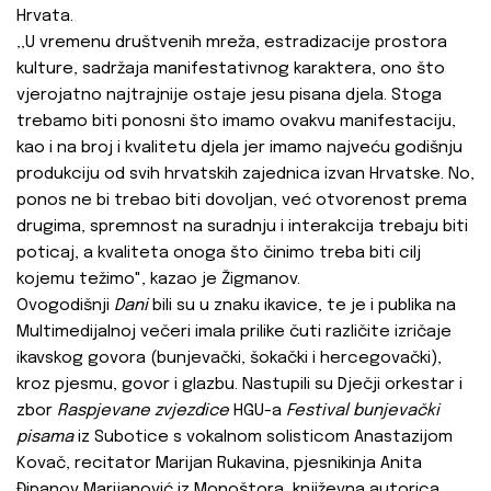
Hrvata.
‚‚U vremenu društvenih mreža, estradizacije prostora
kulture, sadržaja manifestativnog karaktera, ono što
vjerojatno najtrajnije ostaje jesu pisana djela. Stoga
trebamo biti ponosni što imamo ovakvu manifestaciju,
kao i na broj i kvalitetu djela jer imamo najveću godišnju
produkciju od svih hrvatskih zajednica izvan Hrvatske. No,
ponos ne bi trebao biti dovoljan, već otvorenost prema
drugima, spremnost na suradnju i interakcija trebaju biti
poticaj, a kvaliteta onoga što činimo treba biti cilj
kojemu težimo", kazao je Žigmanov.
Ovogodišnji
Dani
bili su u znaku ikavice, te je i publika na
Multimedijalnoj večeri imala prilike čuti različite izričaje
ikavskog govora (bunjevački, šokački i hercegovački),
kroz pjesmu, govor i glazbu. Nastupili su Dječji orkestar i
zbor
Raspjevane zvjezdice
HGU-a
Festival bunjevački
pisama
iz Subotice s vokalnom solisticom Anastazijom
Kovač, recitator Marijan Rukavina, pjesnikinja Anita
Đipanov Marijanović iz Monoštora, književna autorica