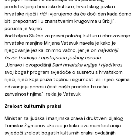
predstavljanja hrvatske kulture, hrvatskog jezika i
hrvatske riječi i
riči
i vjerujemo da će doći dan kada ćemo
biti prepoznati i u znanstvenim krugovima u Srbiji",
poručila je Vojnić.
Voditeljica Službe za pravni položaj, kulturu i obrazovanje
hrvatske manjine Mirjana Vatavuk navela je kako je
njegovanje jezika iznimno važno, jer je on
najvažniji
čuvar tradicije i opstojnosti jednog naroda
.
‚‚Upravo i ovogodišnji
Dani hrvatske knjige i riječi
kroz
svoj bogat program svjedoče o susretu s hrvatskom
riječi, riječi koja pruža toplinu i sigurnost, ali i riječi kojima
odzvanjaju ponos i čast naših predaka te naša
zahvalnost njima", rekla je Vatavuk.
Zrelost kulturnih praksi
Ministar za ljudska i manjinska prava i društveni dijalog
Tomislav Žigmanov ukazao je kako ova manifestacija
svjedoči zrelost bogatih kulturnih praksi ovdašnjih