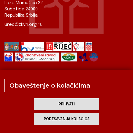
Laze Mamužića 22
Subotica 24000
Republika Srbija
ured@zkvh.org.rs
Obaveštenje o kolačićima
Zavod
Aktualnosti
Izdavaštvo
Digitalizirana baština
Hrvati u Srbiji
Kulturna scena
Kulturna baština
PRIHVATI
Zavod za kulturu vojvođanskih Hrvata
PODEŠAVANJA KOLAČIĆA
developed by