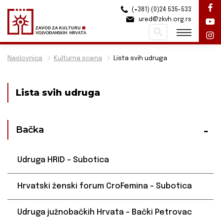
(+381) (0)24 535-533
ured@zkvh.org.rs
Pretraži
Naslovnica
Kulturna scena
Lista svih udruga
Lista svih udruga
Bačka
Udruga HRID – Subotica
Hrvatski ženski forum CroFemina – Subotica
Udruga južnobačkih Hrvata – Bački Petrovac