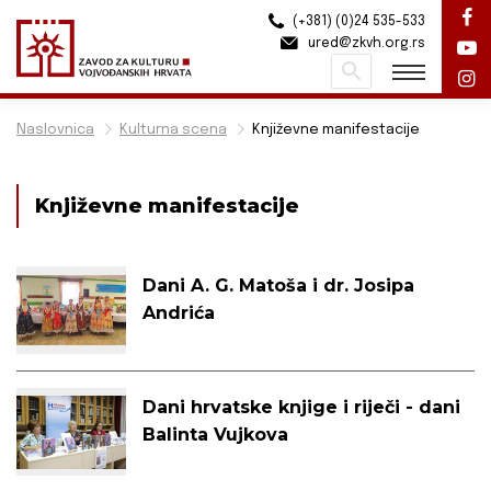
(+381) (0)24 535-533
ured@zkvh.org.rs
Pretraži
Naslovnica
Kulturna scena
Književne manifestacije
Književne manifestacije
Dani A. G. Matoša i dr. Josipa
Andrića
Dani hrvatske knjige i riječi - dani
Balinta Vujkova