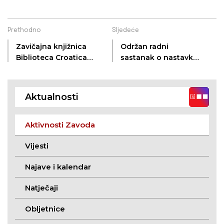
Prethodno
Sljedeće
Zavičajna knjižnica
Održan radni
Biblioteca Croatica
sastanak o nastavku
dostupna za online
suradnje s Eminom
pretragu
Berbić Kolar
Aktualnosti
Aktivnosti Zavoda
Vijesti
Najave i kalendar
Natječaji
Obljetnice