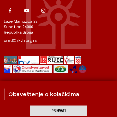
Laze Mamužića 22
Subotica 24000
Republika Srbija
ured@zkvh.org.rs
Obaveštenje o kolačićima
Zavod
Aktualnosti
Izdavaštvo
Digitalizirana baština
Hrvati u Srbiji
Kulturna scena
Kulturna baština
PRIHVATI