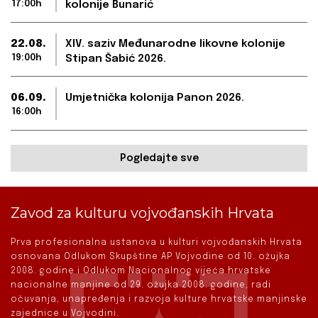
17:00h
kolonije Bunarić
22.08.
XIV. saziv Međunarodne likovne kolonije
19:00h
Stipan Šabić 2026.
06.09.
Umjetnička kolonija Panon 2026.
16:00h
Pogledajte sve
Zavod za kulturu vojvođanskih Hrvata
Prva profesionalna ustanova u kulturi vojvođanskih Hrvata
osnovana Odlukom Skupštine AP Vojvodine od 10. ožujka
2008. godine i Odlukom Nacionalnog vijeća hrvatske
nacionalne manjine od 29. ožujka 2008. godine, radi
očuvanja, unapređenja i razvoja kulture hrvatske manjinske
zajednice u Vojvodini.