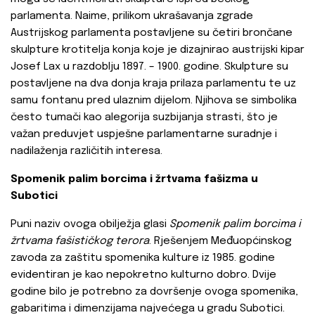
parlamenta. Naime, prilikom ukrašavanja zgrade
Austrijskog parlamenta postavljene su četiri brončane
skulpture krotitelja konja koje je dizajnirao austrijski kipar
Josef Lax u razdoblju 1897. – 1900. godine. Skulpture su
postavljene na dva donja kraja prilaza parlamentu te uz
samu fontanu pred ulaznim dijelom. Njihova se simbolika
često tumači kao alegorija suzbijanja strasti, što je
važan preduvjet uspješne parlamentarne suradnje i
nadilaženja različitih interesa.
Spomenik palim borcima i žrtvama fašizma u
Subotici
Puni naziv ovoga obilježja glasi
Spomenik palim borcima i
žrtvama fašističkog terora
. Rješenjem Međuopćinskog
zavoda za zaštitu spomenika kulture iz 1985. godine
evidentiran je kao nepokretno kulturno dobro. Dvije
godine bilo je potrebno za dovršenje ovoga spomenika,
gabaritima i dimenzijama najvećega u gradu Subotici.