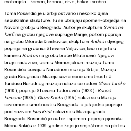
materijala – kamen, broncu, drvo, bakar i srebro.
Toma Rosandić je u Srbiji ostvario i nekoliko djela
sepulkralne skulpture. Tu se ubrajaju spomen-obilježja na
Novom groblju u Beogradu. Autor je skulpture
Svirač na
harfi
na grobu njegove supruge Marije, potom poprsja
na grobu Milorada Draškovića, skulpture
Anđeo
i dječjeg
poprsja na grobnici Stevana Veljovića, kao i reljefa u
kamenu
Hristos
na grobu braće Milutinović. Njegovi
brojni radovi se, osim u Мemorijalnom muzeju Tome
Rosandića čuvaju u Narodnom muzeju Srbije, Muzeju
grada Beograda i Muzeju savremene umetnosti. U
fundusu Narodnog muzeja nalaze se radovi
Glave Turaka
(1910.), poprsje Stevana Todorovića (1923.) i
Bacač
kamena
(1935.).
Glava Krista
(1915.) nalazi se u Muzeju
savremene umetnosti u Beogradu, a još jedno poprsje
pod nazivom
Isus Krist
nalazi se u Muzeju grada
Beograda. Rosandić je autor i spomen-poprsja pjesniku
Milanu Rakiću iz 1939. godine koje je smješteno na platou