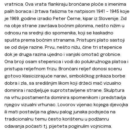
vratnica. Ova vrata flankiraju brončane ploče s imenima
palih boraca i žrtava fašizma te natpisom 1941 – 1945 koje
je 1969. godine izradio Peter Černe, kipar iz Slovenije. Zid
na obje strane završava bočnim pilonima, nešto nižim u
odnosu na srednji dio spomenika, koji se kaskadno
spušta prema bočnim stranama. Pristupni plato sastoji
se od dvije razine. Prvu, nešto nižu, čine tri stepenice
dok je druga razina ujedno i vanjski omotač grobnice.
Ona broji osam stepenica i vodi do polukružnoga platoa i
pristupa reljefnom frizu. Brončani reljef donosi scenu
gotovo klasicizirajuće naravi, simboličkog prikaza borbe
dobra i zla, sa središnjim likom koji držeći mač vizualno
dominira i razdjeljuje suprotstavljene strane. Skulptura
na vrhu postamenta dominira spomenikom i predstavlja
njegov vizualni vrhunac. Lovorov vijenac kojega djevojka
ili mati postavlja na glavu palog junaka podsjeća na
tradicionalnu temu često korištenu u podžanru
odavanja počasti tj. pijeteta poginulim vojnicima.