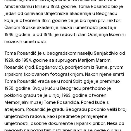
Amsterdamu i Briselu 1933. godine. Toma Rosandić bio je
jedan od osnivača Umjetničke akademije u Beogradu
koja je otvorena 1937. godine te je bio njen prvi rektor.
Članom Srpske akademije nauka i umetnosti postaje
1946. godine, a od 1948. je redoviti član Odeljenja likovnih i
muzičkih umetnosti.
Toma Rosandić je u beogradskom naselju Senjak živio od
1929. do 1954. godine sa suprugom Marijom Marom
Rosandić (rođ. Bogdanović), podrijetlom iz Rume, prvom
srpskom školovanom fotografkinjom. Nakon njene smrti
Toma Rosandić vraća se u rodni Split gdje je preminuo
1958. godine. Svoju kuću u Beogradu prethodno je
poklonio gradu te je u njoj 1963. godine otvoren
Мemorijalni muzej Tome Rosandića. Pored kuće s
ateljeom, Rosandić je gradu Beogradu poklonio veliki broj
umjetničkih radova, kao i predmete primijenjene
umjetnosti, osobne dokumente i kiparski pribor. Neka od
njegovih najpoznatijih ostvarenja koja se ovdje čuvaju