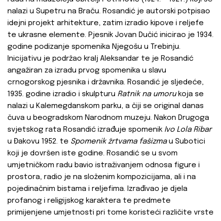
nalazi u Supetru na Braču. Rosandić je autorski potpisao
idejni projekt arhitekture, zatim izradio kipove i reljefe
te ukrasne elemente. Pjesnik Jovan Dučić inicirao je 1934.
godine podizanje spomenika Njegošu u Trebinju.
Inicijativu je podržao kralj Aleksandar te je Rosandić
angažiran za izradu prvog spomenika u slavu
crnogorskog pjesnika i državnika. Rosandić je sljedeće,
1935. godine izradio i skulpturu
Ratnik na umoru
koja se
nalazi u Kalemegdanskom parku, a čiji se original danas
čuva u beogradskom Narodnom muzeju. Nakon Drugoga
svjetskog rata Rosandić izrađuje spomenik
Ivo Lola Ribar
u Đakovu 1952. te
Spomenik žrtvama fašizma
u Subotici
koji je dovršen iste godine. Rosandić se u svom
umjetničkom radu bavio istraživanjem odnosa figure i
prostora, radio je na složenim kompozicijama, ali i na
pojedinačnim bistama i reljefima. Izrađivao je djela
profanog i religijskog karaktera te predmete
primijenjene umjetnosti pri tome koristeći različite vrste