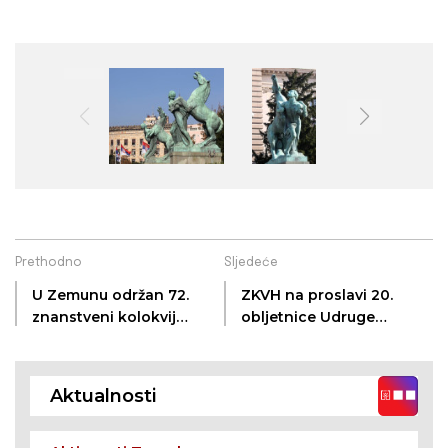
Prethodno
Sljedeće
U Zemunu održan 72.
ZKVH na proslavi 20.
znanstveni kolokvij
obljetnice Udruge
ZKVH
Šokačka grana Osijek
Aktualnosti