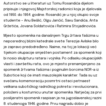
Autorstvo se u literaturi uz Tomu Rosandića dijelom
pripisuje i njegovoj Majstorskoj radionici koja je djelovala
od 1950. do 1954. godine. Rosandić je u njoj okupio svoje
studente – Anu Bešlić, Olgu Jančić, Savu Sandića, Anta
Gržetića, Jovana Soldatovića i Ratimira Stojadinovića.
Mjesto spomenika na današnjem Trgu žrtava fašizma u
neposrednoj blizini katedrale svete Terezije Avilske bilo
je zapravo predodređeno. Naime, na toj je lokaciji već
tijekom okupacije smješten postament za spomenik koji
bi nosio skulpturu ratara i vojnika. Po odlasku okupacijskih
vlasti i završetku rata, ovo je mjesto prenamijenjeno za
spomenik žrtvama fašizma i poginulim borcima NOR-a iz
Subotice koji će imati mauzolejski karakter. Tada su uz
svečanu komemoraciju posmrtni ostaci petnaest
velikana subotičkog radničkog pokreta i revolucionara,
položeni u kosturnicu unutar spomenika. Natječaj za prvi
poslijeratni spomenik raspisan je na jugoslavenskoj razini
8. studenoga 1946. godine. Prvu nagradu dobio je