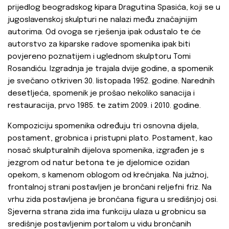
prijedlog beogradskog kipara Dragutina Spasića, koji se u
jugoslavenskoj skulpturi ne nalazi među značajnijim
autorima. Od ovoga se rješenja ipak odustalo te će
autorstvo za kiparske radove spomenika ipak biti
povjereno poznatijem i uglednom skulptoru Tomi
Rosandiću. Izgradnja je trajala dvije godine, a spomenik
je svečano otkriven 30. listopada 1952. godine. Narednih
desetljeća, spomenik je prošao nekoliko sanacija i
restauracija, prvo 1985. te zatim 2009. i 2010. godine.
Kompoziciju spomenika određuju tri osnovna dijela,
postament, grobnica i pristupni plato. Postament, kao
nosač skulpturalnih dijelova spomenika, izgrađen je s
jezgrom od natur betona te je djelomice ozidan
opekom, s kamenom oblogom od krečnjaka. Na južnoj,
frontalnoj strani postavljen je brončani reljefni friz. Na
vrhu zida postavljena je brončana figura u središnjoj osi.
Sjeverna strana zida ima funkciju ulaza u grobnicu sa
središnje postavljenim portalom u vidu brončanih