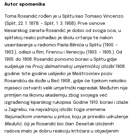
Autor spomenika
Toma Rosandić rođen je u Splitu kao Tomaso Vincenzo
(Split, 22. 1. 1878. – Split, 1. 3. 1958). Prve osnove
klesarskog zanata Rosandić je dobio od svoga oca, u
splitskoj realci pohađao je školu crtanja te nakon
usavršavanja u radionici Pavla Bilinića u Splitu (1900. –
1903.), odlazi u Rim, Firencu i Veneciju (1903. – 1905.). Od
1905. do 1908. Rosandić ponovno boravi u Splitu gdje
sudjeluje na
Prvoj dalmatinskoj umjetničkoj izložbi
1908.
godine. Iste godine uslijedio je Meštrovićev poziv
Rosandiću da dođe u Beč 1908., gdje će tijekom nekoliko
mjeseci ostvariti velik umjetnički napredak. Međutim nije
primljen na likovnu akademiju zbog svojega već
izgrađenog kiparskog rukopisa. Godine 1910. boravi i izlaže
u Zagrebu, na najvažnijoj izložbi toga vremena
Nejunačkom vremenu u prkos
, koju je priredilo udruženje
Medulić
, čiji je Rosandić bio član. Desetak izloženih
radova imalo je dobru reakciju kritičara u objavljenim