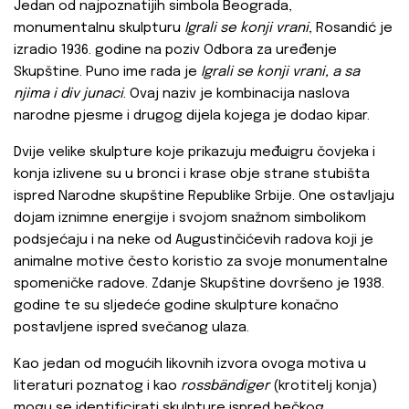
Jedan od najpoznatijih simbola Beograda,
monumentalnu skulpturu
Igrali se konji vrani
, Rosandić je
izradio 1936. godine na poziv Odbora za uređenje
Skupštine. Puno ime rada je
Igrali se konji vrani, a sa
njima i div junaci
. Ovaj naziv je kombinacija naslova
narodne pjesme i drugog dijela kojega je dodao kipar.
Dvije velike skulpture koje prikazuju međuigru čovjeka i
konja izlivene su u bronci i krase obje strane stubišta
ispred Narodne skupštine Republike Srbije. One ostavljaju
dojam iznimne energije i svojom snažnom simbolikom
podsjećaju i na neke od Augustinčićevih radova koji je
animalne motive često koristio za svoje monumentalne
spomeničke radove. Zdanje Skupštine dovršeno je 1938.
godine te su sljedeće godine skulpture konačno
postavljene ispred svečanog ulaza.
Kao jedan od mogućih likovnih izvora ovoga motiva u
literaturi poznatog i kao
rossbändiger
(krotitelj konja)
mogu se identificirati skulpture ispred bečkog