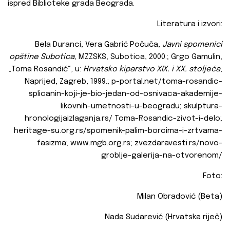
ispred Biblioteke grada Beograda.
Literatura i izvori:
Bela Duranci, Vera Gabrić Počuča,
Javni spomenici
opštine Subotica
, MZZSKS, Subotica, 2000.; Grgo Gamulin,
„Toma Rosandić“, u:
Hrvatsko kiparstvo XIX. i XX. stoljeća
,
Naprijed, Zagreb, 1999.; p-portal.net/toma-rosandic-
splicanin-koji-je-bio-jedan-od-osnivaca-akademije-
likovnih-umetnosti-u-beogradu; skulptura-
hronologijaizlaganja.rs/ Toma-Rosandic-zivot-i-delo;
heritage-su.org.rs/spomenik-palim-borcima-i-zrtvama-
fasizma; www.mgb.org.rs; zvezdaravesti.rs/novo-
groblje-galerija-na-otvorenom/
Foto:
Milan Obradović (Beta)
Nada Sudarević (Hrvatska riječ)