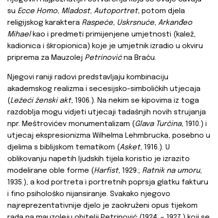
su
Ecce Homo
,
Mladost
,
Autoportret
, potom djela
religijskog karaktera
Raspeće
,
Uskrsnuće
,
Arkanđeo
Mihael
kao i predmeti primijenjene umjetnosti (kalež,
kadionica i škropionica) koje je umjetnik izradio u okviru
priprema za Mauzolej
Petrinović
na Braču.
Njegovi raniji radovi predstavljaju kombinaciju
akademskog realizma i secesijsko-simboličkih utjecaja
(
Ležeći ženski akt
, 1906.). Na nekim se kipovima iz toga
razdoblja mogu vidjeti utjecaji tadašnjih novih strujanja
npr. Meštrovićev monumentalizam (
Glava Turčina
, 1910.) i
utjecaj ekspresionizma Wilhelma Lehmbrucka, posebno u
djelima s biblijskom tematikom (
Asket
, 1916.). U
oblikovanju napetih ljudskih tijela koristio je izrazito
modelirane oble forme (
Harfist
, 1929.;
Ratnik na umoru
,
1935.), a kod portreta i portretnih poprsja glatku fakturu
i fino psihološko nijansiranje. Svakako njegovo
najreprezentativnije djelo je zaokruženi opus tijekom
rada na mauzoleju obitelji Petrinović (1924. – 1927.) koji se