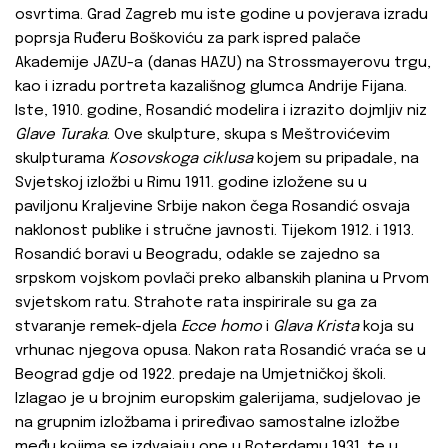
osvrtima. Grad Zagreb mu iste godine u povjerava izradu
poprsja Ruđeru Boškoviću za park ispred palače
Akademije JAZU-a (danas HAZU) na Strossmayerovu trgu,
kao i izradu portreta kazališnog glumca Andrije Fijana.
Iste, 1910. godine, Rosandić modelira i izrazito dojmljiv niz
Glave Turaka
. Ove skulpture, skupa s Meštrovićevim
skulpturama
Kosovskoga ciklusa
kojem su pripadale, na
Svjetskoj izložbi u Rimu 1911. godine izložene su u
paviljonu Kraljevine Srbije nakon čega Rosandić osvaja
naklonost publike i stručne javnosti. Tijekom 1912. i 1913.
Rosandić boravi u Beogradu, odakle se zajedno sa
srpskom vojskom povlači preko albanskih planina u Prvom
svjetskom ratu. Strahote rata inspirirale su ga za
stvaranje remek-djela
Ecce homo
i
Glava Krista
koja su
vrhunac njegova opusa. Nakon rata Rosandić vraća se u
Beograd gdje od 1922. predaje na Umjetničkoj školi.
Izlagao je u brojnim europskim galerijama, sudjelovao je
na grupnim izložbama i priređivao samostalne izložbe
među kojima se izdvajaju one u Roterdamu 1931. te u