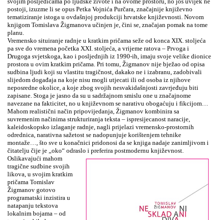
svojim posljedicama po ljudske živote i na ovome prostoru, no još uvijek ne
postoji, izuzme li se opus Petka Vojnića Purčara, značajnije književno
tematiziranje istoga u ovdašnjoj produkciji hrvatske književnosti. Novom
knjigom Tomislava Žigmanova učinjen je, čini se, značajan pomak na tome
planu.
Vremensko situiranje radnje u kratkim pričama seže od konca XIX. stoljeća
pa sve do vremena početka XXI. stoljeća, a vrijeme ratova – Prvoga i
Drugoga svjetskoga, kao i posljednjih iz 1990-ih, imaju svoje velike dionice
prostora u ovim kratkim pričama. Pri tomu, Žigmanov nije bježao od opisa
sudbina ljudi koji su vlastitu tragičnost, dakako ne i izabranu, zadobivali
slijedom događaja na koje nisu mogli utjecati ili od osoba iz njihove
neposredne okolice, a koje zbog svojih nesvakidašnjosti zavrjeđuju biti
zapisane. Stoga je jasno da su u sadržajnom smislu one u značajnome
navezane na fakticitet, no u književnom se narativu obogaćuju i fikcijom…
Mahom realistični način pripovijedanja, Žigmanov kombinira sa
suvremenim načinima strukturiranja teksta – ispresijecanost naracije,
kaleidoskopsko izlaganje radnje, nagli prijelazi vremensko-prostornih
odrednica, narativna sažetost se nadopunjuje korištenjem tehnike
montaže…, što sve u konačnici pridonosi da se knjiga nadaje zanimljivom i
čitatelju čije je „oko“ odraslo i preferira postmodernu književnost.
Oslikavajući mahom
tragične sudbine svojih
likova, u svojim kratkim
pričama Tomislav
Žigmanov gotovo
programatski inzistira u
natapanju tekstova
lokalnim bojama – od