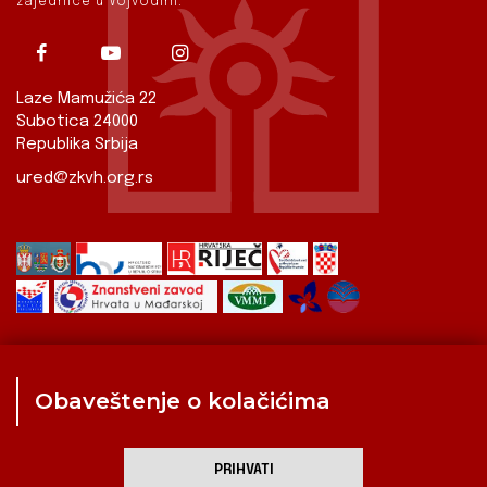
zajednice u Vojvodini.
Laze Mamužića 22
Subotica 24000
Republika Srbija
ured@zkvh.org.rs
Obaveštenje o kolačićima
Zavod
Aktualnosti
Izdavaštvo
Digitalizirana baština
Hrvati u Srbiji
Kulturna scena
Kulturna baština
PRIHVATI