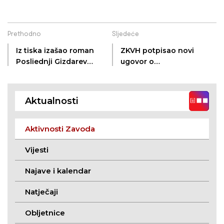
Prethodno
Sljedeće
Iz tiska izašao roman
ZKVH potpisao novi
Posliednji Gizdarev
ugovor o
Ivana Antunovića
međunarodnoj
znanstvenoj,
kulturnoj i
Aktualnosti
umjetničkoj suradnji
Aktivnosti Zavoda
Vijesti
Najave i kalendar
Natječaji
Obljetnice