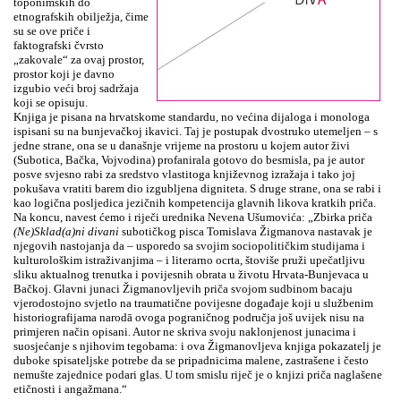
toponimskih do
etnografskih obilježja, čime
su se ove priče i
faktografski čvrsto
„zakovale“ za ovaj prostor,
prostor koji je davno
izgubio veći broj sadržaja
koji se opisuju.
Knjiga je pisana na hrvatskome standardu, no većina dijaloga i monologa
ispisani su na bunjevačkoj ikavici. Taj je postupak dvostruko utemeljen – s
jedne strane, ona se u današnje vrijeme na prostoru u kojem autor živi
(Subotica, Bačka, Vojvodina) profanirala gotovo do besmisla, pa je autor
posve svjesno rabi za sredstvo vlastitoga književnog izražaja i tako joj
pokušava vratiti barem dio izgubljena digniteta. S druge strane, ona se rabi i
kao logična posljedica jezičnih kompetencija glavnih likova kratkih priča.
Na koncu, navest ćemo i riječi urednika Nevena Ušumovića: „Zbirka priča
(Ne)Sklad(a)ni divani
subotičkog pisca Tomislava Žigmanova nastavak je
njegovih nastojanja da – usporedo sa svojim sociopolitičkim studijama i
kulturološkim istraživanjima – i literarno ocrta, štoviše pruži upečatljivu
sliku aktualnog trenutka i povijesnih obrata u životu Hrvata-Bunjevaca u
Bačkoj. Glavni junaci Žigmanovljevih priča svojom sudbinom bacaju
vjerodostojno svjetlo na traumatične povijesne događaje koji u službenim
historiografijama narodā ovoga pograničnog područja još uvijek nisu na
primjeren način opisani. Autor ne skriva svoju naklonjenost junacima i
suosjećanje s njihovim tegobama: i ova Žigmanovljeva knjiga pokazatelj je
duboke spisateljske potrebe da se pripadnicima malene, zastrašene i često
nemušte zajednice podari glas. U tom smislu riječ je o knjizi priča naglašene
etičnosti i angažmana.“