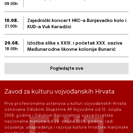
09:00h
10.08.
Zajednički koncert HKC-a Bunjevačko kolo i
21:00h
KUD-a Vuk Karadžić
20.08.
Izložba slika s XXIX. i početak XXX. saziva
18:00h
Međunarodne likovne kolonije Bunarić
Pogledajte sve
Zavod za kulturu vojvođanskih Hrvata
Prva profesionalna ustanova u kulturi vojvođanskih Hrvata
osnovana Odlukom Skupštine AP Vojvodine od 10. ožujka
2008. godine i Odlukom Nacionalnog vijeća hrvatske
nacionalne manjine od 29. ožujka 2008. godine, radi
očuvanja, unapređenja i razvoja kulture hrvatske manjinske