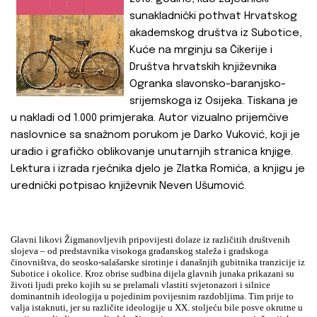
sunakladnički pothvat Hrvatskog
akademskog društva iz Subotice,
Kuće na mrginju sa Čikerije i
Društva hrvatskih književnika
Ogranka slavonsko-baranjsko-
srijemskoga iz Osijeka. Tiskana je
u nakladi od 1.000 primjeraka. Autor vizualno prijemčive
naslovnice sa snažnom porukom je Darko Vuković, koji je
uradio i grafičko oblikovanje unutarnjih stranica knjige.
Lektura i izrada rječnika djelo je Zlatka Romića, a knjigu je
urednički potpisao književnik Neven Ušumović.
Glavni likovi Žigmanovljevih pripovijesti dolaze iz različitih društvenih
slojeva – od predstavnika visokoga građanskog staleža i gradskoga
činovništva, do seosko-salašarske sirotinje i današnjih gubitnika tranzicije iz
Subotice i okolice. Kroz obrise sudbina dijela glavnih junaka prikazani su
životi ljudi preko kojih su se prelamali vlastiti svjetonazori i silnice
dominantnih ideologija u pojedinim povijesnim razdobljima. Tim prije to
valja istaknuti, jer su različite ideologije u XX. stoljeću bile posve okrutne u