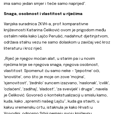
ima samo jedan smjer i teče samo naprijed“.
Snaga, osobnost i vlastitost u riječima
Vanjska suradnica ZKVH-a, prof. komparativne
književnosti Katarina Čeliković ovom je prigodom među
ostalim rekla kako Lajčo Perušić, nadahnut djetinjstvom,
održava stalnu vezu ne samo dolaskom u zavičaj već kroz
literaturu i kroz riječ.
„Riječ je njegov moćan alat, u starim pa i u novim
riječima krije se njegova snaga, njegova osobnost,
vlastitost. Spomenut ću samo neke – 'ljepotne' oči,
'snovište', ono što je moje on zove 'mojina',
'sjenovitost', 'žednilo' suncem izazvano, 'naslonak', 'cvilik',
'ozlaćeni', 'zadihaj', 'sladost', 'za svevijek' i druge“, navela
je Čeliković. Govoreći o kontekstualizaciji u smislu kamo,
kuda, kako „spremiti našeg Lajču“, kuda ga staviti, u
kakvu vremensku crtu, istaknula je kako Hrvati u
Vojvodini, odnosno Srbiji nemaju svoju književnu