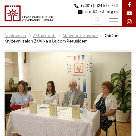
(+381) (0)24 535-533
ured@zkvh.org.rs
Pretraži
Naslovnica
Aktualnosti
Aktivnosti Zavoda
Održan
Književni salon ZKVH-a s Lajčom Perušićem