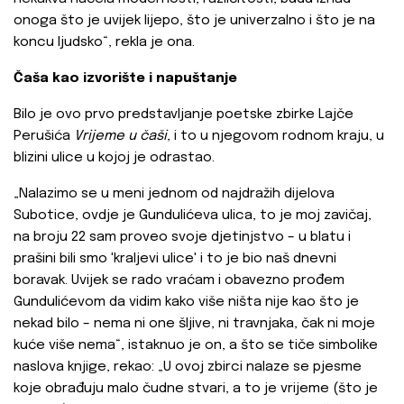
onoga što je uvijek lijepo, što je univerzalno i što je na
koncu ljudsko“, rekla je ona.
Čaša kao izvorište i napuštanje
Bilo je ovo prvo predstavljanje poetske zbirke Lajče
Perušića
Vrijeme u čaši
, i to u njegovom rodnom kraju, u
blizini ulice u kojoj je odrastao.
„Nalazimo se u meni jednom od najdražih dijelova
Subotice, ovdje je Gundulićeva ulica, to je moj zavičaj,
na broju 22 sam proveo svoje djetinjstvo – u blatu i
prašini bili smo 'kraljevi ulice' i to je bio naš dnevni
boravak. Uvijek se rado vraćam i obavezno prođem
Gundulićevom da vidim kako više ništa nije kao što je
nekad bilo – nema ni one šljive, ni travnjaka, čak ni moje
kuće više nema“, istaknuo je on, a što se tiče simbolike
naslova knjige, rekao: „U ovoj zbirci nalaze se pjesme
koje obrađuju malo čudne stvari, a to je vrijeme (što je