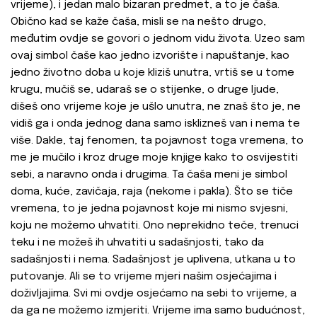
vrijeme), i jedan malo bizaran predmet, a to je čaša.
Obično kad se kaže čaša, misli se na nešto drugo,
međutim ovdje se govori o jednom vidu života. Uzeo sam
ovaj simbol čaše kao jedno izvorište i napuštanje, kao
jedno životno doba u koje kliziš unutra, vrtiš se u tome
krugu, mučiš se, udaraš se o stijenke, o druge ljude,
dišeš ono vrijeme koje je ušlo unutra, ne znaš što je, ne
vidiš ga i onda jednog dana samo isklizneš van i nema te
više. Dakle, taj fenomen, ta pojavnost toga vremena, to
me je mučilo i kroz druge moje knjige kako to osvijestiti
sebi, a naravno onda i drugima. Ta čaša meni je simbol
doma, kuće, zavičaja, raja (nekome i pakla). Što se tiče
vremena, to je jedna pojavnost koje mi nismo svjesni,
koju ne možemo uhvatiti. Ono neprekidno teče, trenuci
teku i ne možeš ih uhvatiti u sadašnjosti, tako da
sadašnjosti i nema. Sadašnjost je uplivena, utkana u to
putovanje. Ali se to vrijeme mjeri našim osjećajima i
doživljajima. Svi mi ovdje osjećamo na sebi to vrijeme, a
da ga ne možemo izmjeriti. Vrijeme ima samo budućnost,