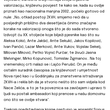
valorizaciju, književnu povijest te kako se, kada su ovdje
priznati kao nacionalna manjina 2002., počelo gotovo od
nule: „No, otkad postoji ZKVH, smijemo reći da u
posljednjih približno dva desetljeća činimo značajne
korake na valorizaciji onoga što je do sada stvoreno.
Izdvojit ću XX. stoljeće koje bilježi pjesnike kao što su
Aleksa Kokić, Ante Jakšić, Ante Sekulić, Jakov Kopilović,
Ivan Pančić, Lazar Merković, Ante Vukov, Vojislav Sekelj,
Milovan Miković, Petko Vojnić Purčar, te živući Jasna
Melvinger, Mirko Kopunović, Tomislav Žigmanov... Na toj
vremenskoj crti nalazi se i Lajčo Perušić. On je među
ostalim suradnik časopisa za književnost i umjetnost
Nova riječ kao i u Godišnjaku za znanstvena istraživanja
ZKVH-a i rekla bih da je stvorio nešto što sam vidjela kod
Nace Zelića, a to je ta poveznica sa zavičajem i upravo ti
ljudi su postali ambasadori koji prenose u našu domovinu
ono što se ovdje stvara“.
Tijekom predstavljanja knjige nastupio je ansambl Sonus,