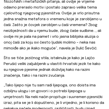
filozofskih i metafizičkih pitanja, ali ovdje je vrijeme
odavno preraslo motiv i postalo zapravo velika tema
cjelovitog njegovog pjesništva. Ovdje je vrlo prisutna
jedna snažna metafora o vremenu koje je zarobljeno u
čaši. Zašto je čovjek zarobljen u čaši vremena? Zbog
neizbježnosti da u njemu bude, zbog čaše sudbine..., ali
ovdje mi je pala na pamet i vrlo jasna biblijska aluzija o
onoj čaši za koju svi često ljudski molimo – neka nas
mimoiđe ako je ikako moguće“, navela je Dulić Ševčić.
Što se tiče jezičnog stila, istaknula je kako je Lajčo
Perušić veliki zaljubljenik u vlastiti hrvatski jezik te kako
su njegove pjesme jednak doživljaj kako na razini
značenja, tako i na razini zvučanja.
„Tako lijepo nije tu sam radi lijepoga, ono doista ima
ozbiljnu ulogu i on govori i o potrebi lijepoga u
umjetnosti. Na neki način propituje i suvremen pjesnički
izraz, pita se je li dopušteno, je li vrijedno, je li korisno da
nekakva načela modernosti, različitosti, budu iznad