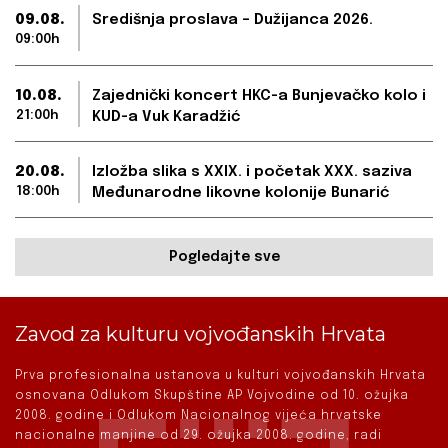
09.08.
Središnja proslava – Dužijanca 2026.
09:00h
10.08.
Zajednički koncert HKC-a Bunjevačko kolo i
21:00h
KUD-a Vuk Karadžić
20.08.
Izložba slika s XXIX. i početak XXX. saziva
18:00h
Međunarodne likovne kolonije Bunarić
Pogledajte sve
Zavod za kulturu vojvođanskih Hrvata
Prva profesionalna ustanova u kulturi vojvođanskih Hrvata
osnovana Odlukom Skupštine AP Vojvodine od 10. ožujka
2008. godine i Odlukom Nacionalnog vijeća hrvatske
nacionalne manjine od 29. ožujka 2008. godine, radi