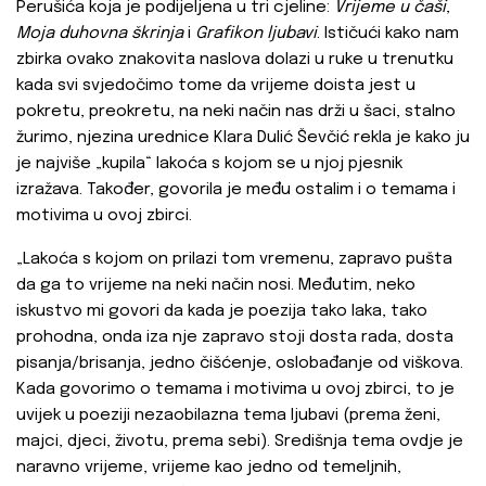
Perušića koja je podijeljena u tri cjeline:
Vrijeme u čaši
,
Moja duhovna škrinja
i
Grafikon ljubavi
. Ističući kako nam
zbirka ovako znakovita naslova dolazi u ruke u trenutku
kada svi svjedočimo tome da vrijeme doista jest u
pokretu, preokretu, na neki način nas drži u šaci, stalno
žurimo, njezina urednice Klara Dulić Ševčić rekla je kako ju
je najviše „kupila“ lakoća s kojom se u njoj pjesnik
izražava. Također, govorila je među ostalim i o temama i
motivima u ovoj zbirci.
„Lakoća s kojom on prilazi tom vremenu, zapravo pušta
da ga to vrijeme na neki način nosi. Međutim, neko
iskustvo mi govori da kada je poezija tako laka, tako
prohodna, onda iza nje zapravo stoji dosta rada, dosta
pisanja/brisanja, jedno čišćenje, oslobađanje od viškova.
Kada govorimo o temama i motivima u ovoj zbirci, to je
uvijek u poeziji nezaobilazna tema ljubavi (prema ženi,
majci, djeci, životu, prema sebi). Središnja tema ovdje je
naravno vrijeme, vrijeme kao jedno od temeljnih,