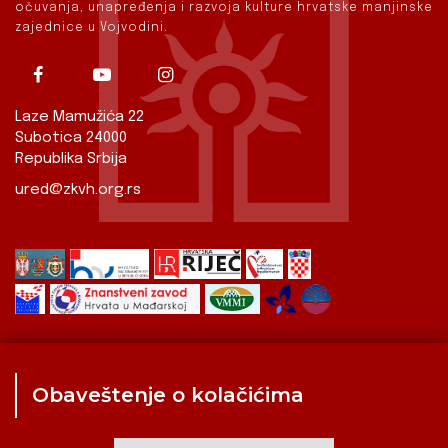
očuvanja, unapređenja i razvoja kulture hrvatske manjinske
zajednice u Vojvodini.
Laze Mamužića 22
Subotica 24000
Republika Srbija
ured@zkvh.org.rs
Obaveštenje o kolačićima
Zavod
Aktualnosti
Izdavaštvo
Digitalizirana baština