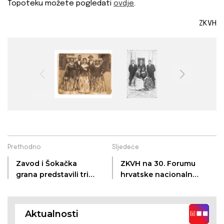
Topoteku možete pogledati
ovdje
.
ZKVH
Prethodno
Sljedeće
Zavod i Šokačka
ZKVH na 30. Forumu
grana predstavili tri
hrvatske nacionalne
izdanja u Somboru
manjine u Zagrebu
Aktualnosti