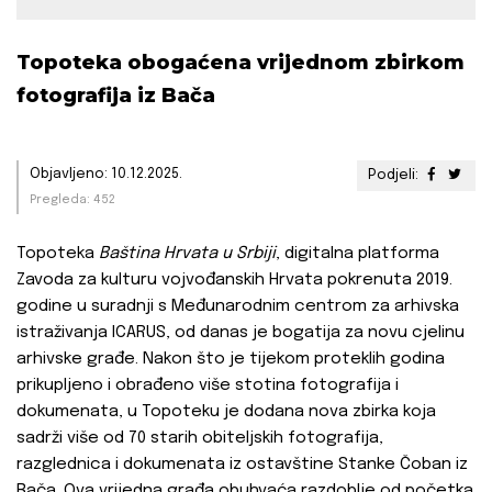
Topoteka obogaćena vrijednom zbirkom
fotografija iz Bača
Objavljeno: 10.12.2025.
Podjeli:
Pregleda: 452
Topoteka
Baština Hrvata u Srbiji
, digitalna platforma
Zavoda za kulturu vojvođanskih Hrvata pokrenuta 2019.
godine u suradnji s Međunarodnim centrom za arhivska
istraživanja ICARUS, od danas je bogatija za novu cjelinu
arhivske građe. Nakon što je tijekom proteklih godina
prikupljeno i obrađeno više stotina fotografija i
dokumenata, u Topoteku je dodana nova zbirka koja
sadrži više od 70 starih obiteljskih fotografija,
razglednica i dokumenata iz ostavštine Stanke Čoban iz
Bača. Ova vrijedna građa obuhvaća razdoblje od početka