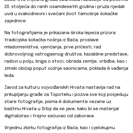
20. stoljeća do ranih osamdesetih godina i pruža rijedak
uvid u svakodnevni i svečani život tamošnje šokačke
zajednice.
Na fotografijama je prikazana široka lepeza prizora:
tradicijska šokačka nošnja iz Bača, proslave
mladomisništva, vjenčanja, prve pričesti, rad
dobrovoljnog vatrogasnog društva, kazališne predstave,
radovi u polju, briga o stoci, obrada zemlje, vršidba, kao i
zimski običaji poput vožnje saonicama, poklada ili vađenja
leda.
Zavod za kulturu vojvođanskih Hrvata nastavlja rad na
prikupljanju građe za Topoteku i poziva sve koji posjeduju
stare fotografije, pisma ili dokumente vezane uz
baštinu Hrvata u Srbiji da se jave, kako bi se materijal
digitalizirao i trajno sačuvao od zaborava.
Vrijednu zbirku fotografija iz Bača, kao i cjelokupnu