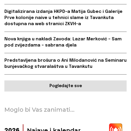
Digitalizirana izdanja HKPD-a Matija Gubec i Galerije
Prve kolonije naive u tehnici slame iz Tavankuta
dostupna na web stranici ZKVH-a
Nova knjiga u nakladi Zavoda: Lazar Merković – Sam
pod zvijezdama – sabrana djela
Predstavljena brošura o Ani Milodanović na Seminaru
bunjevačkog stvaralaštva u Tavankutu
Pogledajte sve
Moglo bi Vas zanimati...
Najave i kalendar
2026