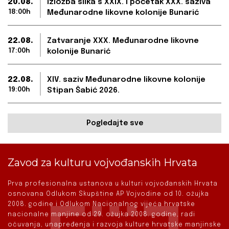
20.08.
Izložba slika s XXIX. i početak XXX. saziva
18:00h
Međunarodne likovne kolonije Bunarić
22.08.
Zatvaranje XXX. Međunarodne likovne
17:00h
kolonije Bunarić
22.08.
XIV. saziv Međunarodne likovne kolonije
19:00h
Stipan Šabić 2026.
Pogledajte sve
Zavod za kulturu vojvođanskih Hrvata
Prva profesionalna ustanova u kulturi vojvođanskih Hrvata
osnovana Odlukom Skupštine AP Vojvodine od 10. ožujka
2008. godine i Odlukom Nacionalnog vijeća hrvatske
nacionalne manjine od 29. ožujka 2008. godine, radi
očuvanja, unapređenja i razvoja kulture hrvatske manjinske