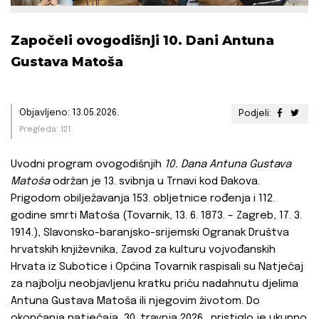
Započeli ovogodišnji 10. Dani Antuna
Gustava Matoša
Objavljeno: 13.05.2026.
Podjeli:
Pregleda: 121
Uvodni program ovogodišnjih
10. Dana Antuna Gustava
Matoša
održan je 13. svibnja u Trnavi kod Đakova.
Prigodom obilježavanja 153. obljetnice rođenja i 112.
godine smrti Matoša (Tovarnik, 13. 6. 1873. – Zagreb, 17. 3.
1914.), Slavonsko-baranjsko-srijemski Ogranak Društva
hrvatskih književnika, Zavod za kulturu vojvođanskih
Hrvata iz Subotice i Općina Tovarnik raspisali su Natječaj
za najbolju neobjavljenu kratku priču nadahnutu djelima
Antuna Gustava Matoša ili njegovim životom. Do
okončanja natječaja, 30. travnja 2026., pristiglo je ukupno