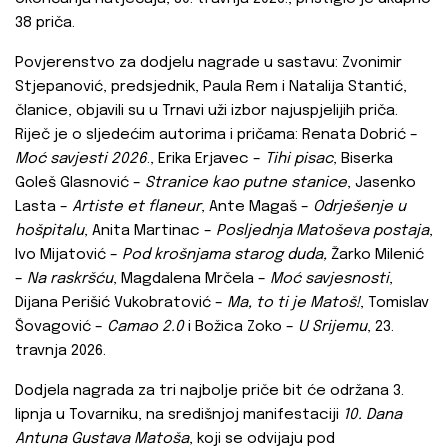
38 priča.
Povjerenstvo za dodjelu nagrade u sastavu: Zvonimir
Stjepanović, predsjednik, Paula Rem i Natalija Stantić,
članice, objavili su u Trnavi uži izbor najuspjelijih priča.
Riječ je o sljedećim autorima i pričama: Renata Dobrić –
Moć savjesti 2026
., Erika Erjavec –
Tihi pisac
, Biserka
Goleš Glasnović –
Stranice kao putne stanice
, Jasenko
Lasta –
Artiste et flaneur
, Ante Magaš –
Odrješenje u
hošpitalu
, Anita Martinac –
Posljednja Matoševa postaja
,
Ivo Mijatović –
Pod krošnjama starog duda,
Žarko Milenić
–
Na raskršću
, Magdalena Mrčela –
Moć savjesnosti
,
Dijana Perišić Vukobratović –
Ma, to ti je Matoš!
, Tomislav
Šovagović –
Camao 2.0
i Božica Zoko –
U Srijemu
, 23.
travnja 2026.
Dodjela nagrada za tri najbolje priče bit će održana 3.
lipnja u Tovarniku, na središnjoj manifestaciji
10. Dana
Antuna Gustava Matoša
, koji se odvijaju pod