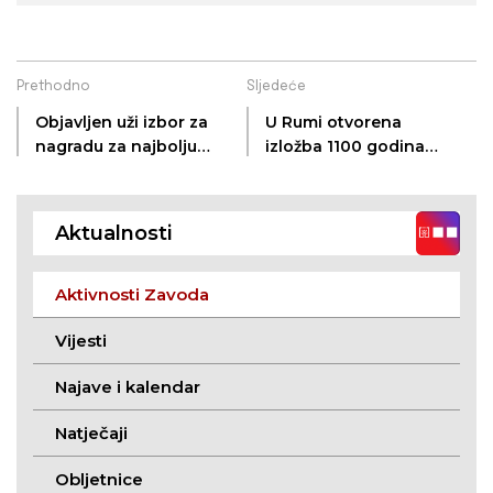
Prethodno
Sljedeće
Objavljen uži izbor za
U Rumi otvorena
nagradu za najbolju
izložba 1100 godina
priču nadahnutu
Hrvatskoga
životom ili djelima
Kraljevstva
Antuna Gustava
Aktualnosti
Matoša
Aktivnosti Zavoda
Vijesti
Najave i kalendar
Natječaji
Obljetnice