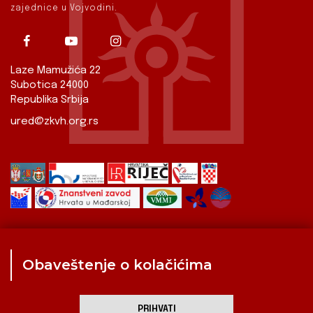
zajednice u Vojvodini.
Laze Mamužića 22
Subotica 24000
Republika Srbija
ured@zkvh.org.rs
Obaveštenje o kolačićima
Zavod
Aktualnosti
Izdavaštvo
Digitalizirana baština
Hrvati u Srbiji
Kulturna scena
Kulturna baština
PRIHVATI