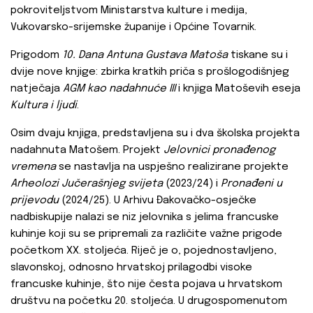
pokroviteljstvom Ministarstva kulture i medija,
Vukovarsko-srijemske županije i Općine Tovarnik.
Prigodom
10. Dana Antuna Gustava Matoša
tiskane su i
dvije nove knjige: zbirka kratkih priča s prošlogodišnjeg
natječaja
AGM kao nadahnuće III
i knjiga Matoševih eseja
Kultura i ljudi
.
Osim dvaju knjiga, predstavljena su i dva školska projekta
nadahnuta Matošem. Projekt
Jelovnici pronađenog
vremena
se nastavlja na uspješno realizirane projekte
Arheolozi Jučerašnjeg svijeta
(2023/24) i
Pronađeni u
prijevodu
(2024/25). U Arhivu Đakovačko-osječke
nadbiskupije nalazi se niz jelovnika s jelima francuske
kuhinje koji su se pripremali za različite važne prigode
početkom XX. stoljeća. Riječ je o, pojednostavljeno,
slavonskoj, odnosno hrvatskoj prilagodbi visoke
francuske kuhinje, što nije česta pojava u hrvatskom
društvu na početku 20. stoljeća. U drugospomenutom