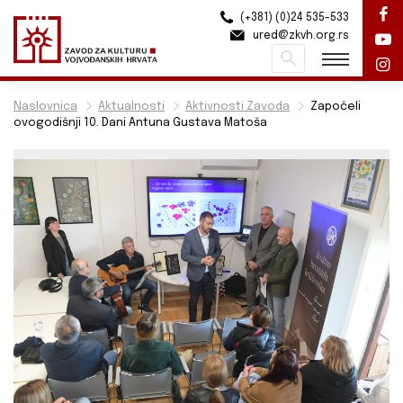
(+381) (0)24 535-533
ured@zkvh.org.rs
Pretraži
Naslovnica
Aktualnosti
Aktivnosti Zavoda
Započeli
ovogodišnji 10. Dani Antuna Gustava Matoša