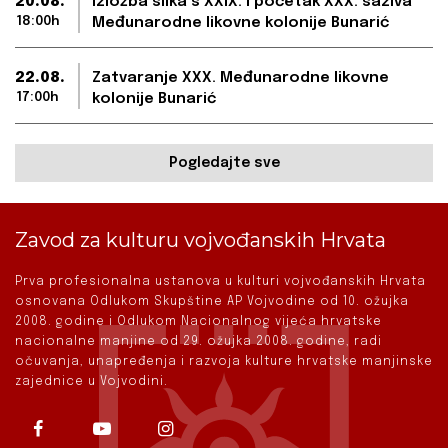
20.08.
Izložba slika s XXIX. i početak XXX. saziva
18:00h
Međunarodne likovne kolonije Bunarić
22.08.
Zatvaranje XXX. Međunarodne likovne
17:00h
kolonije Bunarić
Pogledajte sve
Zavod za kulturu vojvođanskih Hrvata
Prva profesionalna ustanova u kulturi vojvođanskih Hrvata
osnovana Odlukom Skupštine AP Vojvodine od 10. ožujka
2008. godine i Odlukom Nacionalnog vijeća hrvatske
nacionalne manjine od 29. ožujka 2008. godine, radi
očuvanja, unapređenja i razvoja kulture hrvatske manjinske
zajednice u Vojvodini.