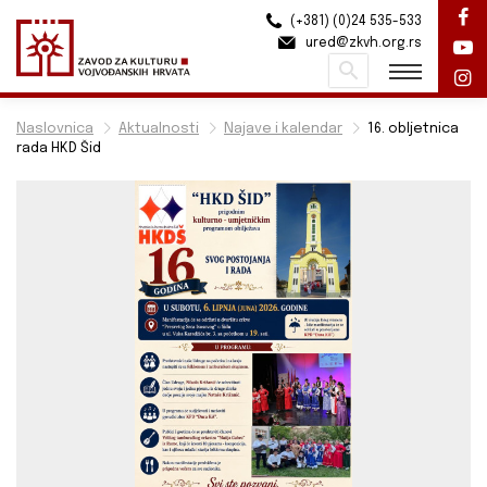
(+381) (0)24 535-533
ured@zkvh.org.rs
Pretraži
Naslovnica
Aktualnosti
Najave i kalendar
16. obljetnica
rada HKD Šid