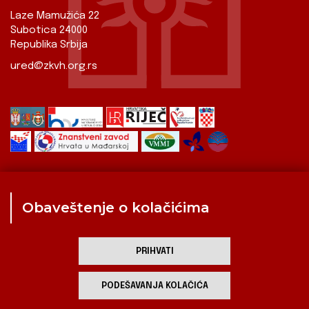
Laze Mamužića 22
Subotica 24000
Republika Srbija
ured@zkvh.org.rs
Obaveštenje o kolačićima
Zavod
Aktualnosti
Izdavaštvo
Digitalizirana baština
Hrvati u Srbiji
Kulturna scena
Kulturna baština
PRIHVATI
Zavod za kulturu vojvođanskih Hrvata
PODEŠAVANJA KOLAČIĆA
developed by