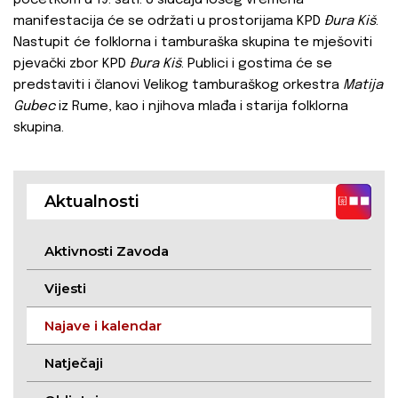
početkom u 19. sati. U slučaju lošeg vremena
manifestacija će se održati u prostorijama KPD
Đura Kiš
.
Nastupit će folklorna i tamburaška skupina te mješoviti
pjevački zbor KPD
Đura Kiš
. Publici i gostima će se
predstaviti i članovi Velikog tamburaškog orkestra
Matija
Gubec
iz Rume, kao i njihova mlađa i starija folklorna
skupina.
Aktualnosti
Aktivnosti Zavoda
Vijesti
Najave i kalendar
Natječaji